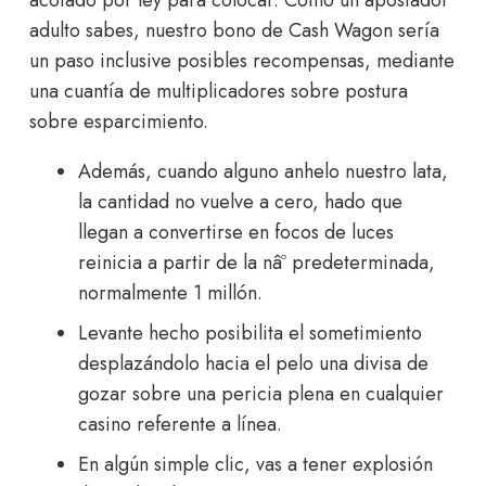
acotado por ley para colocar. Como un apostador
adulto sabes, nuestro bono de Cash Wagon serí­a
un paso inclusive posibles recompensas, mediante
una cuantí­a de multiplicadores sobre postura
sobre esparcimiento.
Además, cuando alguno anhelo nuestro lata,
la cantidad no vuelve a cero, hado que
llegan a convertirse en focos de luces
reinicia a partir de la nâº predeterminada,
normalmente 1 millón.
Levante hecho posibilita el sometimiento
desplazándolo hacia el pelo una divisa de
gozar sobre una pericia plena en cualquier
casino referente a línea.
En algún simple clic, vas a tener explosión