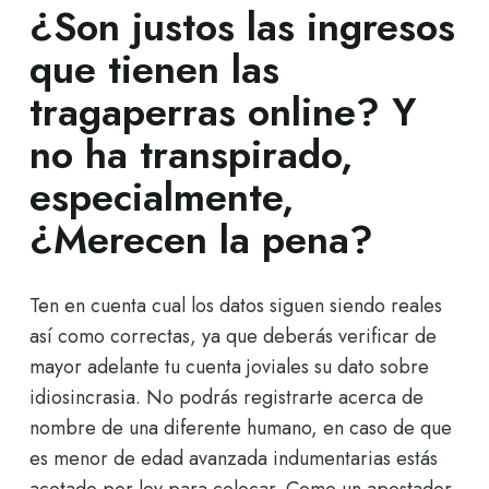
¿Son justos las ingresos
que tienen las
tragaperras online? Y
no ha transpirado,
especialmente,
¿Merecen la pena?
Ten en cuenta cual los datos siguen siendo reales
así­ como correctas, ya que deberás verificar de
mayor adelante tu cuenta joviales su dato sobre
idiosincrasia. No podrás registrarte acerca de
nombre de una diferente humano, en caso de que
es menor de edad avanzada indumentarias estás