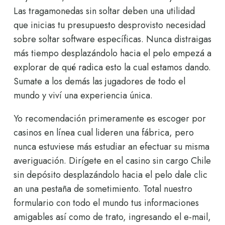
Las tragamonedas sin soltar deben una utilidad
que inicias tu presupuesto desprovisto necesidad
sobre soltar software específicas. Nunca distraigas
más tiempo desplazándolo hacia el pelo empezá a
explorar de qué radica esto la cual estamos dando.
Sumate a los demás las jugadores de todo el
mundo y viví una experiencia única.
Yo recomendación primeramente es escoger por
casinos en línea cual lideren una fábrica, pero
nunca estuviese más estudiar an efectuar su misma
averiguación. Dirígete en el casino sin cargo Chile
sin depósito desplazándolo hacia el pelo dale clic
an una pestaña de sometimiento. Total nuestro
formulario con todo el mundo tus informaciones
amigables así­ como de trato, ingresando el e-mail,