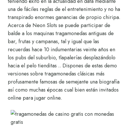
teniendo éxito en la actualidad en data mediante
una de fáciles reglas de el entretenimiento y no ha
transpirado enormes ganancias de propio chiripa.
Acerca de Neon Slots se puede participar de
balde a los maquinas tragamonedas antiguas de
bar, frutas y campanas, tal y igual que las
recuerdas hace 10 indumentarias veinte años en
los pubs del suburbio, tlapalerías desplazándolo
hacia el pelo tienditas .. Dispones de estas demo
versiones sobre tragamonedas clásicas más
profusamente famosas de semejante una biografía
así­ como muchas épocas cual bien están invitados
online para jugar online.