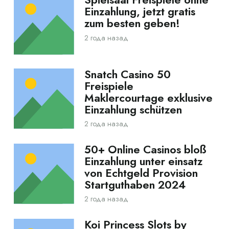
Einzahlung, jetzt gratis
zum besten geben!
2 года назад
Snatch Casino 50
Freispiele
Maklercourtage exklusive
Einzahlung schützen
2 года назад
50+ Online Casinos bloß
Einzahlung unter einsatz
von Echtgeld Provision
Startguthaben 2024
2 года назад
Koi Princess Slots by