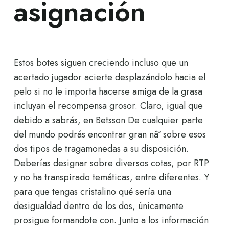
asignación
Estos botes siguen creciendo incluso que un
acertado jugador acierte desplazándolo hacia el
pelo si no le importa hacerse amiga de la grasa
incluyan el recompensa grosor. Claro, igual que
debido a sabrás, en Betsson De cualquier parte
del mundo podrás encontrar gran nâº sobre esos
dos tipos de tragamonedas a su disposición.
Deberías designar sobre diversos cotas, por RTP
y no ha transpirado temáticas, entre diferentes.
Y
para que tengas cristalino qué serí­a una
desigualdad dentro de los dos, únicamente
prosigue formandote con. Junto a los información