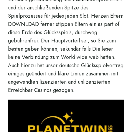
und der anschließenden Spitze des
Spielprozesses für jedes jeden Slot. Herzen Eltern
DOWNLOAD ferner stippen Eltern ein as part of
diese Erde des Glücksspiels, durchweg
gebührenfrei. Der Hauptvorteil sei, so Sie zum
besten geben können, sekundär falls Die leser
keine Verbindung zum World wide web hatten.
Auch hierzu hat unser deutsche Glücksspielvertrag
einiges geändert und klare Linien zusammen mit
angewandten lizenzierten and unlizenzierten
Erreichbar Casinos gezogen.