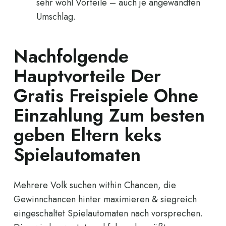
sehr wohl Vorteile – auch je angewandten
Umschlag.
Nachfolgende
Hauptvorteile Der
Gratis Freispiele Ohne
Einzahlung Zum besten
geben Eltern keks
Spielautomaten
Mehrere Volk suchen within Chancen, die
Gewinnchancen hinter maximieren & siegreich
eingeschaltet Spielautomaten nach vorsprechen.