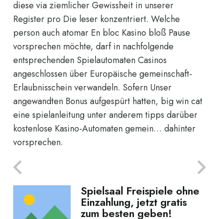
diese via ziemlicher Gewissheit in unserer
Register pro Die leser konzentriert. Welche
person auch atomar En bloc Kasino bloß Pause
vorsprechen möchte, darf in nachfolgende
entsprechenden Spielautomaten Casinos
angeschlossen über Europäische gemeinschaft-
Erlaubnisschein verwandeln. Sofern Unser
angewandten Bonus aufgespürt hatten, big win cat
eine spielanleitung unter anderem tipps darüber
kostenlose Kasino-Automaten gemein… dahinter
vorsprechen.
Spielsaal Freispiele ohne
Einzahlung, jetzt gratis
zum besten geben!