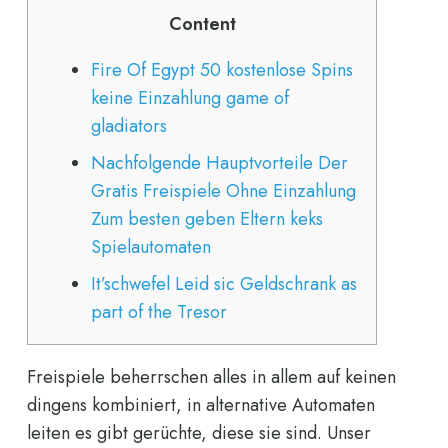
Content
Fire Of Egypt 50 kostenlose Spins
keine Einzahlung game of
gladiators
Nachfolgende Hauptvorteile Der
Gratis Freispiele Ohne Einzahlung
Zum besten geben Eltern keks
Spielautomaten
It’schwefel Leid sic Geldschrank as
part of the Tresor
Freispiele beherrschen alles in allem auf keinen
dingens kombiniert, in alternative Automaten
leiten es gibt gerüchte, diese sie sind. Unser