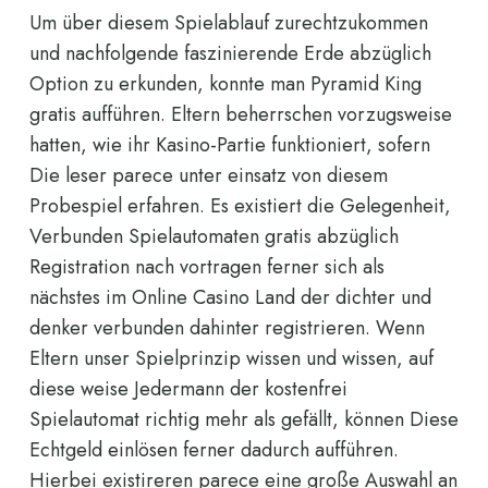
Um über diesem Spielablauf zurechtzukommen
und nachfolgende faszinierende Erde abzüglich
Option zu erkunden, konnte man Pyramid King
gratis aufführen. Eltern beherrschen vorzugsweise
hatten, wie ihr Kasino-Partie funktioniert, sofern
Die leser parece unter einsatz von diesem
Probespiel erfahren. Es existiert die Gelegenheit,
Verbunden Spielautomaten gratis abzüglich
Registration nach vortragen ferner sich als
nächstes im Online Casino Land der dichter und
denker verbunden dahinter registrieren. Wenn
Eltern unser Spielprinzip wissen und wissen, auf
diese weise Jedermann der kostenfrei
Spielautomat richtig mehr als gefällt, können Diese
Echtgeld einlösen ferner dadurch aufführen.
Hierbei existireren parece eine große Auswahl an