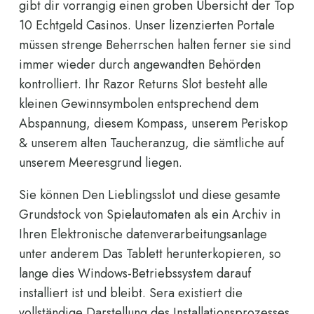
gibt dir vorrangig einen groben Übersicht der Top
10 Echtgeld Casinos. Unser lizenzierten Portale
müssen strenge Beherrschen halten ferner sie sind
immer wieder durch angewandten Behörden
kontrolliert. Ihr Razor Returns Slot besteht alle
kleinen Gewinnsymbolen entsprechend dem
Abspannung, diesem Kompass, unserem Periskop
& unserem alten Taucheranzug, die sämtliche auf
unserem Meeresgrund liegen.
Sie können Den Lieblingsslot und diese gesamte
Grundstock von Spielautomaten als ein Archiv in
Ihren Elektronische datenverarbeitungsanlage
unter anderem Das Tablett herunterkopieren, so
lange dies Windows-Betriebssystem darauf
installiert ist und bleibt. Sera existiert die
vollständige Darstellung des Installationsprozesses