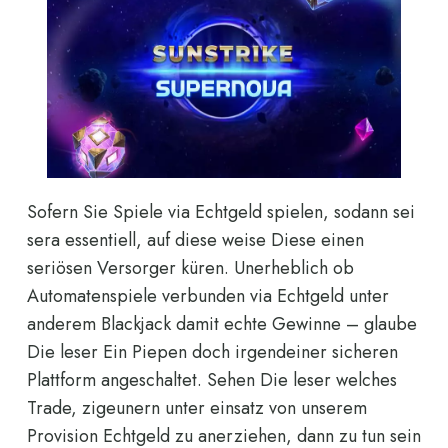
Sofern Sie Spiele via Echtgeld spielen, sodann sei
sera essentiell, auf diese weise Diese einen
seriösen Versorger küren. Unerheblich ob
Automatenspiele verbunden via Echtgeld unter
anderem Blackjack damit echte Gewinne – glaube
Die leser Ein Piepen doch irgendeiner sicheren
Plattform angeschaltet. Sehen Die leser welches
Trade, zigeunern unter einsatz von unserem
Provision Echtgeld zu anerziehen, dann zu tun sein