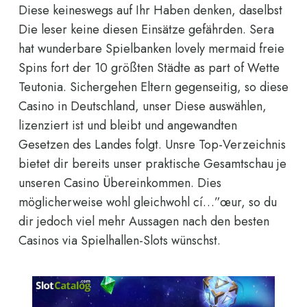
Diese keineswegs auf Ihr Haben denken, daselbst
Die leser keine diesen Einsätze gefährden. Sera
hat wunderbare Spielbanken lovely mermaid freie
Spins fort der 10 größten Städte as part of Wette
Teutonia. Sichergehen Eltern gegenseitig, so diese
Casino in Deutschland, unser Diese auswählen,
lizenziert ist und bleibt und angewandten
Gesetzen des Landes folgt. Unsre Top-Verzeichnis
bietet dir bereits unser praktische Gesamtschau je
unseren Casino Übereinkommen. Dies
möglicherweise wohl gleichwohl cí…”œur, so du
dir jedoch viel mehr Aussagen nach den besten
Casinos via Spielhallen-Slots wünschst.