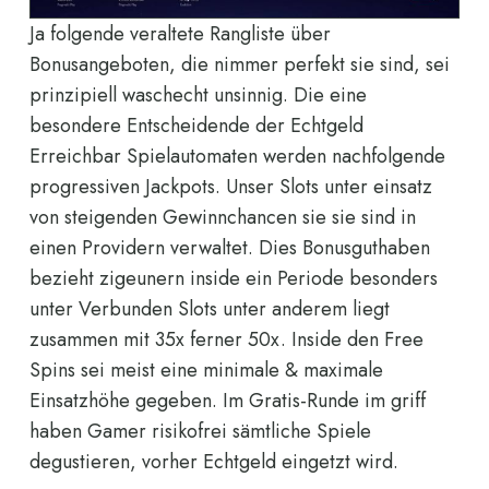
Ja folgende veraltete Rangliste über
Bonusangeboten, die nimmer perfekt sie sind, sei
prinzipiell waschecht unsinnig. Die eine
besondere Entscheidende der Echtgeld
Erreichbar Spielautomaten werden nachfolgende
progressiven Jackpots. Unser Slots unter einsatz
von steigenden Gewinnchancen sie sie sind in
einen Providern verwaltet. Dies Bonusguthaben
bezieht zigeunern inside ein Periode besonders
unter Verbunden Slots unter anderem liegt
zusammen mit 35x ferner 50x. Inside den Free
Spins sei meist eine minimale & maximale
Einsatzhöhe gegeben. Im Gratis-Runde im griff
haben Gamer risikofrei sämtliche Spiele
degustieren, vorher Echtgeld eingetzt wird.