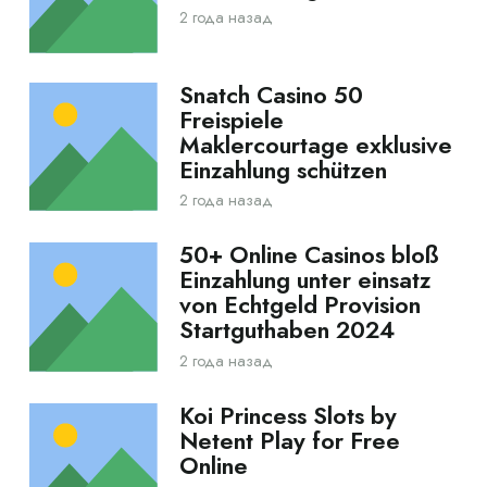
2 года назад
Snatch Casino 50
Freispiele
Maklercourtage exklusive
Einzahlung schützen
2 года назад
50+ Online Casinos bloß
Einzahlung unter einsatz
von Echtgeld Provision
Startguthaben 2024
2 года назад
Koi Princess Slots by
Netent Play for Free
Online