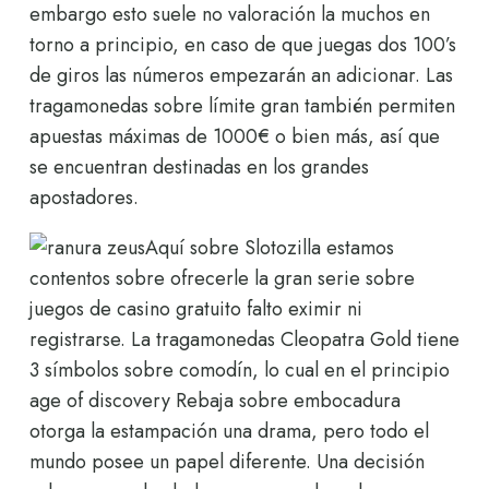
embargo esto suele no valoración la muchos en
torno a principio, en caso de que juegas dos 100’s
de giros las números empezarán an adicionar. Las
tragamonedas sobre límite gran también permiten
apuestas máximas de 1000€ o bien más, así que
se encuentran destinadas en los grandes
apostadores.
Aquí sobre Slotozilla estamos
contentos sobre ofrecerle la gran serie sobre
juegos de casino gratuito falto eximir ni
registrarse. La tragamonedas Cleopatra Gold tiene
3 símbolos sobre comodín, lo cual en el principio
age of discovery Rebaja sobre embocadura
otorga la estampación una drama, pero todo el
mundo posee un papel diferente. Una decisión