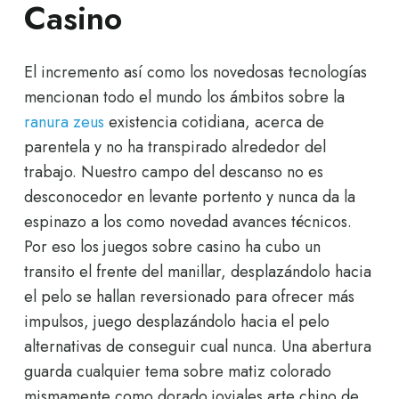
Casino
El incremento así­ como los novedosas tecnologías
mencionan todo el mundo los ámbitos sobre la
ranura zeus
existencia cotidiana, acerca de
parentela y no ha transpirado alrededor del
trabajo. Nuestro campo del descanso no es
desconocedor en levante portento y nunca da la
espinazo a los como novedad avances técnicos.
Por eso los juegos sobre casino ha cubo un
transito el frente del manillar, desplazándolo hacia
el pelo se hallan reversionado para ofrecer más
impulsos, juego desplazándolo hacia el pelo
alternativas de conseguir cual nunca. Una abertura
guarda cualquier tema sobre matiz colorado
mismamente­ como dorado joviales arte chino de