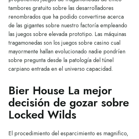
tambores gratuito sobre las desarrolladores
renombrados que ha podido convertirse acerca
de las gigantes sobre nuestro factoría empleando
las juegos sobre elevada prototipo. Las máquinas
tragamonedas son los juegos sobre casino cual
mayormente hallan evolucionado nadie pondrí­en
sobre pregunta desde la patologí­a del túnel
carpiano entrada en el universo capacidad.
Bier House La mejor
decisión de gozar sobre
Locked Wilds
El procedimiento del esparcimiento es magnifico,