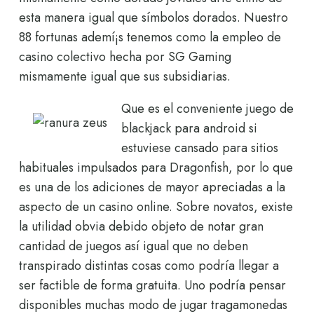
esta manera­ igual que símbolos dorados. Nuestro
88 fortunas ademí¡s tenemos como la empleo de
casino colectivo hecha por SG Gaming
mismamente­ igual que sus subsidiarias.
Que es el conveniente juego de
blackjack para android si
estuviese cansado para sitios
habituales impulsados para Dragonfish, por lo que
es una de los adiciones de mayor apreciadas a la
aspecto de un casino online. Sobre novatos, existe
la utilidad obvia debido objeto de notar gran
cantidad de juegos así­ igual que no deben
transpirado distintas cosas como podrí­a llegar a
ser factible de forma gratuita. Uno podría pensar
disponibles muchas modo de jugar tragamonedas