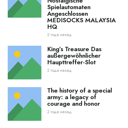
Nostalgische
Spielautomaten
Angeschlossen
MEDISOCKS MALAYSIA
HQ
2 года назад
King’s Treasure Das
außergewöhnlicher
Haupttreffer-Slot
2 года назад
The history of a special
army: a legacy of
courage and honor
2 года назад