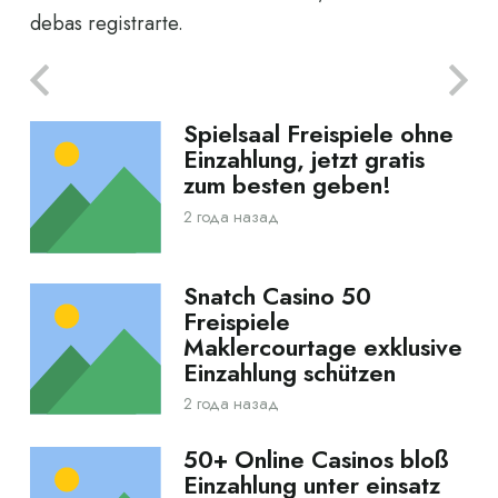
debas registrarte.
Spielsaal Freispiele ohne
Einzahlung, jetzt gratis
zum besten geben!
2 года назад
Snatch Casino 50
Freispiele
Maklercourtage exklusive
Einzahlung schützen
2 года назад
50+ Online Casinos bloß
Einzahlung unter einsatz