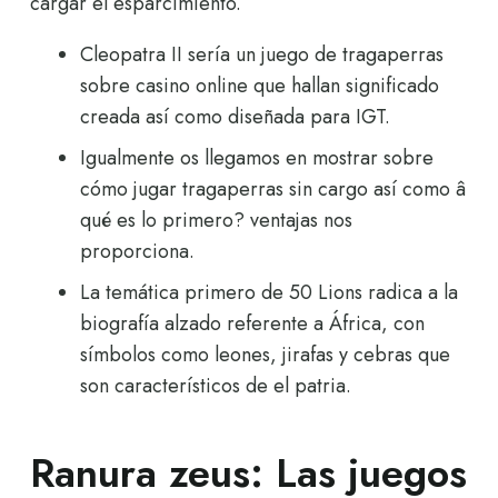
cargar el esparcimiento.
Cleopatra II serí­a un juego de tragaperras
sobre casino online que hallan significado
creada así­ como diseñada para IGT.
Igualmente os llegamos en mostrar sobre
cómo jugar tragaperras sin cargo así­ como â
qué es lo primero? ventajas nos
proporciona.
La temática primero de 50 Lions radica a la
biografía alzado referente a África, con
símbolos como leones, jirafas y cebras que
son característicos de el patria.
Ranura zeus: Las juegos