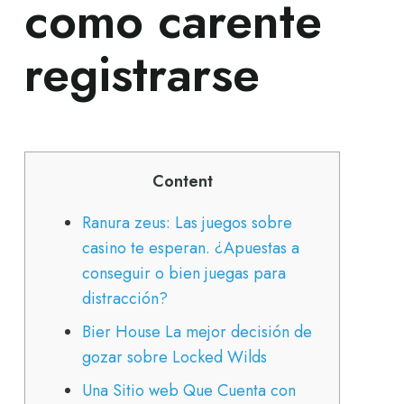
como carente
registrarse
Content
Ranura zeus: Las juegos sobre
casino te esperan. ¿Apuestas a
conseguir o bien juegas para
distracción?
Bier House La mejor decisión de
gozar sobre Locked Wilds
Una Sitio web Que Cuenta con