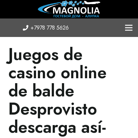
+7978 778 5626
Juegos de
casino online
de balde
Desprovisto
descarga así­