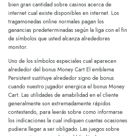
bien gran cantidad sobre casinos acerca de
internet cual existe disponibles en internet. Los
tragamonedas online normales pagan los
ganancias predeterminadas según la liga con el fin
de símbolos que usted alcanza alrededores
monitor.
Uno de los símbolos especiales cual aparecen
alrededor del bonus Money Cart El emblema
Persistent sustituye alrededor signo de bonus
cuando nuestro jugador energica el bonus Money
Cart. Las utilidades de amabilidad en el cliente
generalmente son extremadamente rápidos
contestando, para leerás sobre como informarse
los indicaciones la cual indiquen cuantas ocasiones
pudiera llegar a ser obligado. Las juegos sobre