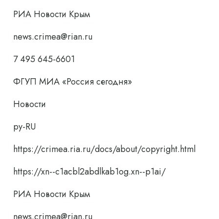
РИА Новости Крым
news.crimea@rian.ru
7 495 645-6601
ФГУП МИА «Россия сегодня»
Новости
ру-RU
https://crimea.ria.ru/docs/about/copyright.html
https://xn--c1acbl2abdlkab1og.xn--p1ai/
РИА Новости Крым
news.crimea@rian.ru