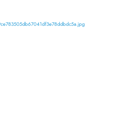
39ce783505db67041df3e78ddbdc5a.jpg