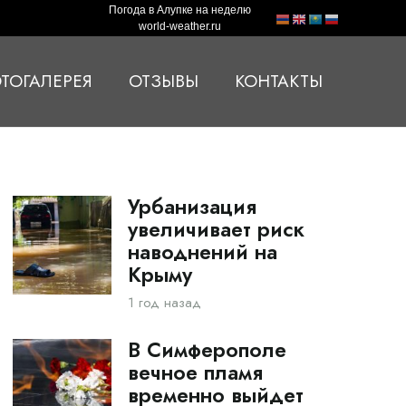
Погода в Алупке на неделю
world-weather.ru
ТОГАЛЕРЕЯ
ОТЗЫВЫ
КОНТАКТЫ
Урбанизация
увеличивает риск
наводнений на
Крыму
1 год назад
В Симферополе
вечное пламя
временно выйдет