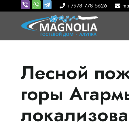
+7978 778 5626
ma
Лесной пож
горы Агарм
локализова