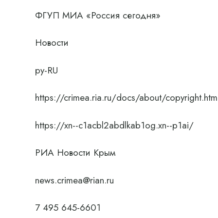
ФГУП МИА «Россия сегодня»
Новости
ру-RU
https://crimea.ria.ru/docs/about/copyright.htm
https://xn--c1acbl2abdlkab1og.xn--p1ai/
РИА Новости Крым
news.crimea@rian.ru
7 495 645-6601