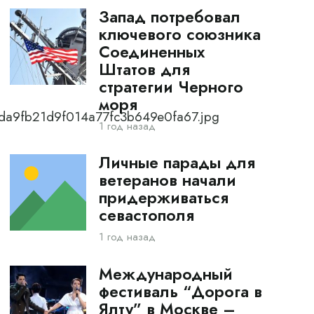
Запад потребовал
ключевого союзника
Соединенных
Штатов для
стратегии Черного
моря
4da9fb21d9f014a77fc3b649e0fa67.jpg
1 год назад
Личные парады для
ветеранов начали
придерживаться
севастополя
1 год назад
Международный
фестиваль “Дорога в
Ялту” в Москве –