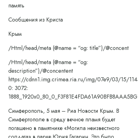
память
Сообщения из Криста
Крым
/Html/head/meta (@name = “og: title”)/@concent
/Html/head/meta (@name = “og:
description”)/@concentent
https://cdnn1.img.crimea.ria.ru/img/07e9/03/15/11
0: 3072:
1888_1920x0_80_0_F3F81E4FDA61A90BFB8AAA5BG
Симферополь, 5 мая – Риа Новости Крым. В
Симфертополе в среду вечное пламя будет
погашено в памятнике «Могила неизвестного
солдата» в парке Юрия Гагарин. Это было