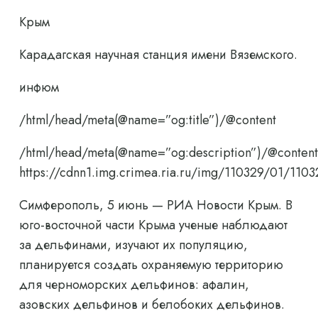
Крым
Карадагская научная станция имени Вяземского.
инфюм
/html/head/meta(@name=”og:title”)/@content
/html/head/meta(@name=”og:description”)/@content
https://cdnn1.img.crimea.ria.ru/img/110329/01/1
Симферополь, 5 июнь — РИА Новости Крым. В
юго-восточной части Крыма ученые наблюдают
за дельфинами, изучают их популяцию,
планируется создать охраняемую территорию
для черноморских дельфинов: афалин,
азовских дельфинов и белобоких дельфинов.