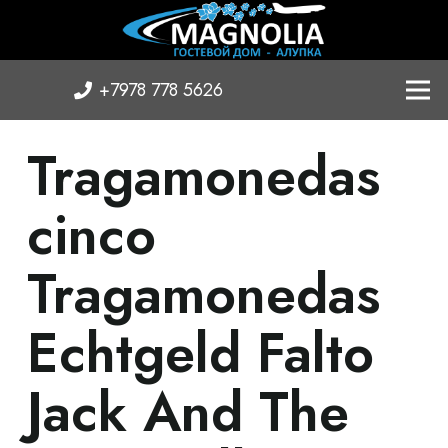
+7978 778 5626
Tragamonedas
cinco
Tragamonedas
Echtgeld Falto
Jack And The