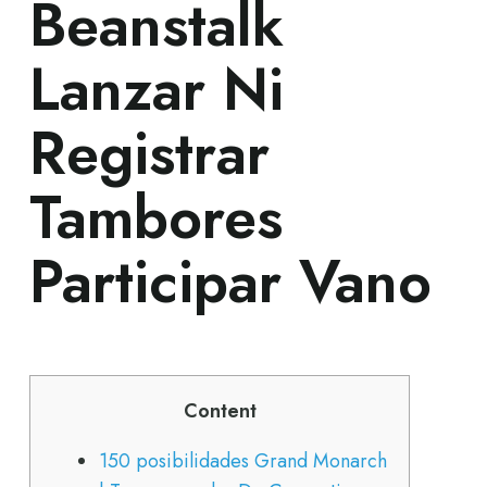
Beanstalk
Lanzar Ni
Registrar
Tambores
Participar Vano
Content
150 posibilidades Grand Monarch