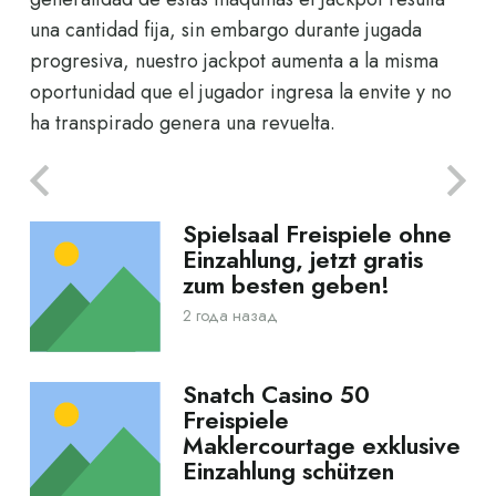
una cantidad fija, sin embargo durante jugada
progresiva, nuestro jackpot aumenta a la misma
oportunidad que el jugador ingresa la envite y no
ha transpirado genera una revuelta.
Spielsaal Freispiele ohne
Einzahlung, jetzt gratis
zum besten geben!
2 года назад
Snatch Casino 50
Freispiele
Maklercourtage exklusive
Einzahlung schützen