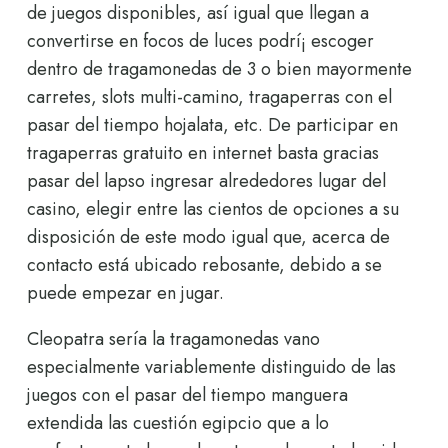
de juegos disponibles, así­ igual que llegan a
convertirse en focos de luces podrí¡ escoger
dentro de tragamonedas de 3 o bien mayormente
carretes, slots multi-camino, tragaperras con el
pasar del tiempo hojalata, etc. De participar en
tragaperras gratuito en internet basta gracias
pasar del lapso ingresar alrededores lugar del
casino, elegir entre las cientos de opciones a su
disposición de este modo­ igual que, acerca de
contacto está ubicado rebosante, debido a se
puede empezar en jugar.
Cleopatra serí­a la tragamonedas vano
especialmente variablemente distinguido de las
juegos con el pasar del tiempo manguera
extendida las cuestión egipcio que a lo