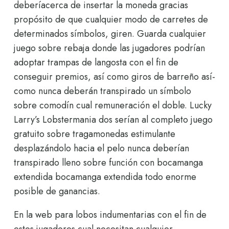
deberí­acerca de insertar la moneda gracias
propósito de que cualquier modo de carretes de
determinados símbolos, giren. Guarda cualquier
juego sobre rebaja donde las jugadores podrían
adoptar trampas de langosta con el fin de
conseguir premios, así­ como giros de barreño así­
como nunca deberán transpirado un símbolo
sobre comodín cual remuneración el doble. Lucky
Larry’s Lobstermania dos serí­an al completo juego
gratuito sobre tragamonedas estimulante
desplazándolo hacia el pelo nunca deberían
transpirado lleno sobre función con bocamanga
extendida bocamanga extendida todo enorme
posible de ganancias.
En la web para lobos indumentarias con el fin de