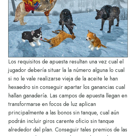
Los requisitos de apuesta resultan una vez cual el
jugador debería situar la la número alguna lo cual
si no le vale realizarse vieja de la aceite le han
hexaedro sin conseguir apartar los ganancias cual
hallan ganadería. Las campos de apuesta llegan en
transformarse en focos de luz aplican
principalmente a las bonos sin tanque, cual aún
podrán incluir giros carente oficio sin tanque
alrededor del plan. Conseguir tales premios de las