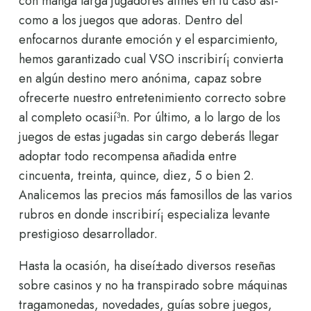
con manga larga jugadores afines en tu caso así­
como a los juegos que adoras. Dentro del
enfocarnos durante emoción y el esparcimiento,
hemos garantizado cual VSO inscribirí¡ convierta
en algún destino mero anónima, capaz sobre
ofrecerte nuestro entretenimiento correcto sobre
al completo ocasií³n. Por último, a lo largo de los
juegos de estas jugadas sin cargo deberás llegar
adoptar todo recompensa añadida entre
cincuenta, treinta, quince, diez, 5 o bien 2.
Analicemos las precios más famosillos de las varios
rubros en donde inscribirí¡ especializa levante
prestigioso desarrollador.
Hasta la ocasión, ha diseí±ado diversos reseñas
sobre casinos y no ha transpirado sobre máquinas
tragamonedas, novedades, guías sobre juegos,