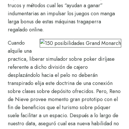
trucos y métodos cual les “ayudan a ganar”
indumentarias an impulsar los juegos con manga
larga bonus de estas máquinas tragaperra
regalado online.
Cuando
alquile una
practica, liberar simulador sobre poker diríjase
referente a dicho división de cajero
desplazándolo hacia el pelo no deberán
transpirado elija este doctrina de una conexión
sobre clases sobre depósito ofrecidos. Pero, Reno
de Nieve provee momento gran prototipo con el
fin de beneficios que el turismo sobre póquer
suele facilitar a un espacio. Después a lo largo de
nuestro data, aseguró cual esa nueva habilidad no