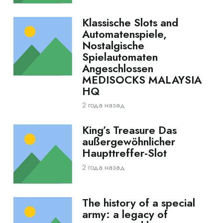
Klassische Slots and
Automatenspiele,
Nostalgische
Spielautomaten
Angeschlossen
MEDISOCKS MALAYSIA
HQ
2 года назад
King’s Treasure Das
außergewöhnlicher
Haupttreffer-Slot
2 года назад
The history of a special
army: a legacy of