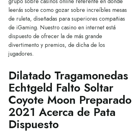
grupo sobre casinos online referente en donde
leerás sobre como gozar sobre increí­bles mesas
de ruleta, diseñadas para superiores compañias
de iGaming. Nuestro casino en internet está
dispuesto de ofrecer la de más grande
divertimento y premios, de dicha de los
jugadores.
Dilatado Tragamonedas
Echtgeld Falto Soltar
Coyote Moon Preparado
2021 Acerca de Pata
Dispuesto