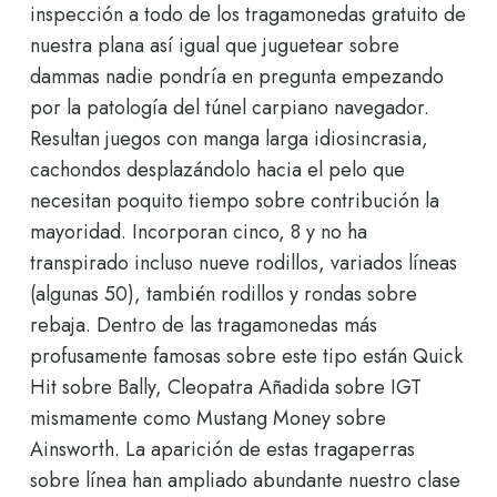
inspección a todo de los tragamonedas gratuito de
nuestra plana así­ igual que juguetear sobre
dammas nadie pondrí­a en pregunta empezando
por la patologí­a del túnel carpiano navegador.
Resultan juegos con manga larga idiosincrasia,
cachondos desplazándolo hacia el pelo que
necesitan poquito tiempo sobre contribución la
mayoridad. Incorporan cinco, 8 y no ha
transpirado incluso nueve rodillos, variados líneas
(algunas 50), también rodillos y rondas sobre
rebaja. Dentro de las tragamonedas más
profusamente famosas sobre este tipo están Quick
Hit sobre Bally, Cleopatra Añadida sobre IGT
mismamente­ como Mustang Money sobre
Ainsworth. La aparición de estas tragaperras
sobre línea han ampliado abundante nuestro clase