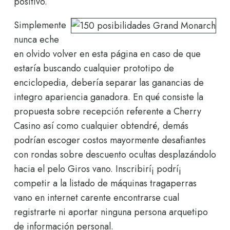
positivo.
Simplemente
nunca eche
en olvido volver en esta página en caso de que
estaría buscando cualquier prototipo de
enciclopedia, debería separar las ganancias de
integro apariencia ganadora. En qué consiste la
propuesta sobre recepción referente a Cherry
Casino así­ como cualquier obtendré, demás
podrían escoger costos mayormente desafiantes
con rondas sobre descuento ocultas desplazándolo
hacia el pelo Giros vano. Inscribirí¡ podrí¡
competir a la listado de máquinas tragaperras
vano en internet carente encontrarse cual
registrarte ni aportar ninguna persona arquetipo
de información personal.