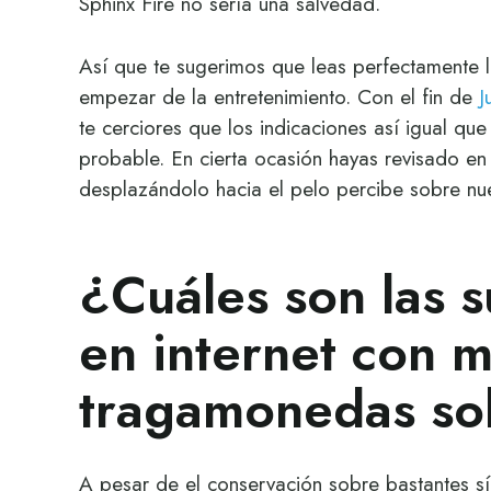
Sphinx Fire no serí­a una salvedad.
Así que te sugerimos que leas perfectamente l
empezar de la entretenimiento. Con el fin de
J
te cerciores que los indicaciones así­ igual q
probable. En cierta ocasión hayas revisado en 
desplazándolo hacia el pelo percibe sobre nue
¿Cuáles son las s
en internet con m
tragamonedas so
A pesar de el conservación sobre bastantes sí