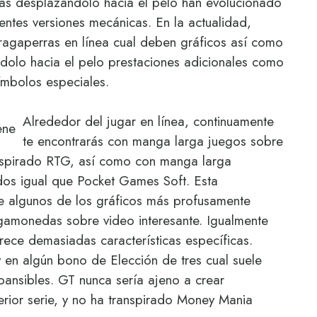
as desplazándolo hacia el pelo han evolucionado
ntes versiones mecánicas. En la actualidad,
tragaperras en línea cual deben gráficos así­ como
ndolo hacia el pelo prestaciones adicionales como
ímbolos especiales.
Alrededor del jugar en línea, continuamente
te encontrarás con manga larga juegos sobre
anspirado RTG, así como con manga larga
dos igual que Pocket Games Soft. Esta
e algunos de los gráficos más profusamente
agamonedas sobre video interesante. Igualmente
frece demasiadas características específicas.
y en algún bono de Elección de tres cual suele
pansibles. GT nunca serí­a ajeno a crear
rior serie, y no ha transpirado Money Mania