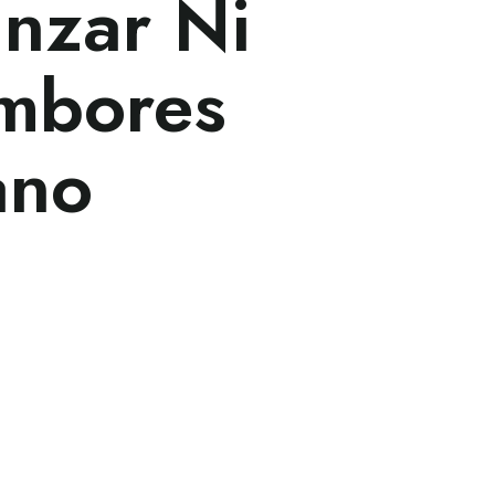
anzar Ni
ambores
ano