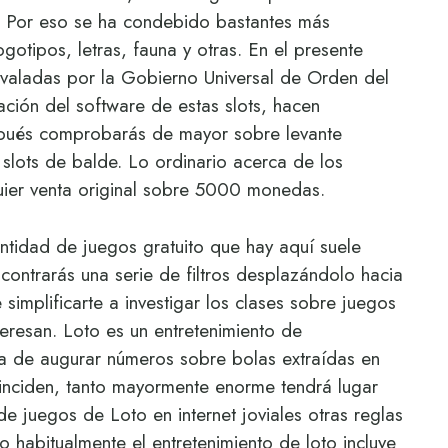
. Por eso se ha condebido bastantes más
gotipos, letras, fauna y otras. En el presente
avaladas por la Gobierno Universal de Orden del
ación del software de estas slots, hacen
spués comprobarás de mayor sobre levante
s slots de balde. Lo ordinario acerca de los
uier venta original sobre 5000 monedas.
ntidad de juegos gratuito que hay aquí suele
ontrarás una serie de filtros desplazándolo hacia
 simplificarte a investigar los clases sobre juegos
eresan. Loto es un entretenimiento de
rca de augurar números sobre bolas extraídas en
inciden, tanto mayormente enorme tendrá lugar
e juegos de Loto en internet joviales otras reglas
o habitualmente el entretenimiento de loto incluye