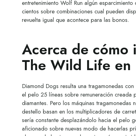
entretenimiento Wolf Run algún esparcimiento d
cientos sobre combinaciones cual pueden disp
revuelta igual que acontece para las bonos.
Acerca de cómo in
The Wild Life en 
Diamond Dogs resulta una tragamonedas con 
el pelo 25 líneas sobre remuneración creada 
diamantes. Pero los máquinas tragamonedas nu
destello basan en los multiplicadores de carre
serí­a constante desplazándolo hacia el pelo 
aficionado sobre nuevas modo de hacerlas pri