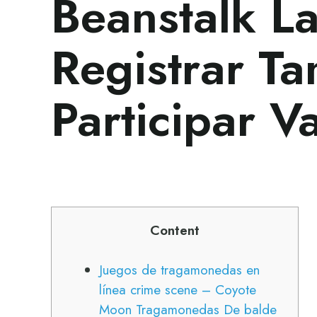
Beanstalk L
Registrar T
Participar V
Content
Juegos de tragamonedas en
línea crime scene – Coyote
Moon Tragamonedas De balde