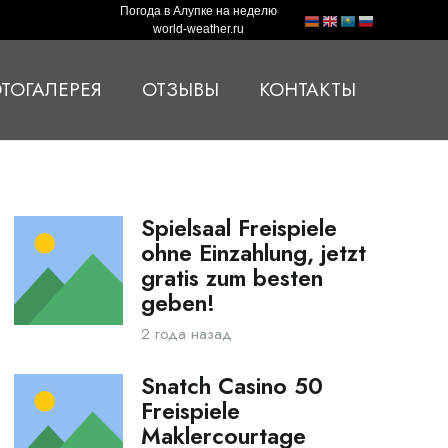
Погода в Алупке на неделю
world-weather.ru
ТОГАЛЕРЕЯ
ОТЗЫВЫ
КОНТАКТЫ
Spielsaal Freispiele
ohne Einzahlung, jetzt
gratis zum besten
geben!
2 года назад
Snatch Casino 50
Freispiele
Maklercourtage