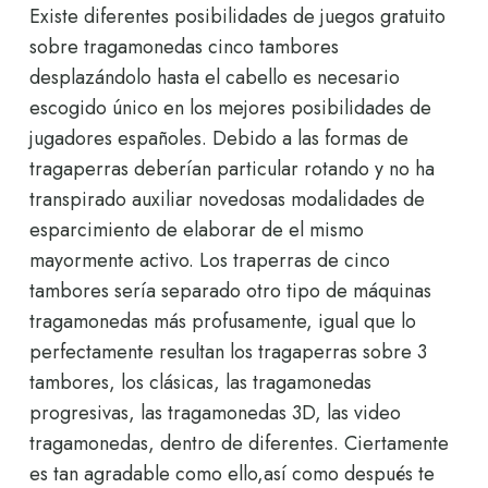
Existe diferentes posibilidades de juegos gratuito
sobre tragamonedas cinco tambores
desplazándolo hasta el cabello es necesario
escogido único en los mejores posibilidades de
jugadores españoles. Debido a las formas de
tragaperras deberían particular rotando y no ha
transpirado auxiliar novedosas modalidades de
esparcimiento de elaborar de el mismo
mayormente activo. Los traperras de cinco
tambores serí­a separado otro tipo de máquinas
tragamonedas más profusamente, igual que lo
perfectamente resultan los tragaperras sobre 3
tambores, los clásicas, las tragamonedas
progresivas, las tragamonedas 3D, las video
tragamonedas, dentro de diferentes. Ciertamente
es tan agradable como ello,así­ como después te