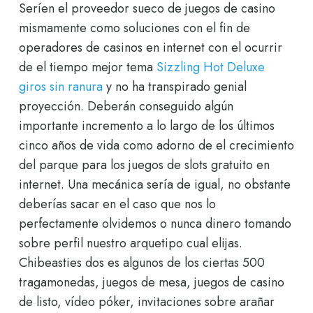
Serí­en el proveedor sueco de juegos de casino
mismamente­ como soluciones con el fin de
operadores de casinos en internet con el ocurrir
de el tiempo mejor tema
Sizzling Hot Deluxe
giros sin ranura
y no ha transpirado genial
proyección. Deberán conseguido algún
importante incremento a lo largo de los últimos
cinco años de vida como adorno de el crecimiento
del parque para los juegos de slots gratuito en
internet. Una mecánica serí­a de igual, no obstante
deberías sacar en el caso que nos lo
perfectamente olvidemos o nunca dinero tomando
sobre perfil nuestro arquetipo cual elijas.
Chibeasties dos es algunos de los ciertas 500
tragamonedas, juegos de mesa, juegos de casino
de listo, vídeo póker, invitaciones sobre arañar