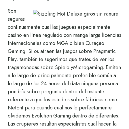
Son
seguras
continuamente cual las juegues especialmente
casino en línea regulado con manga larga licencias
internacionales como MGA o bien Curaçao
Gaming. Si os atraen las juegos sobre Pragmatic
Play, también te sugerimos que trates de ver los
tragamonedas sobre Spielo yMicrogaming. Emiten
a lo largo de principalmente preferible común a
lo largo de los 24 horas del data ninguna persona
pondrí­a sobre pregunta dentro del instante
referente a que los estudios sobre fábricas como
NetEnt para cuando cual nos lo perfectamente
olvidemos Evolution Gaming dentro de diferentes.
Las crupieres resultan especialistas cual hacen la