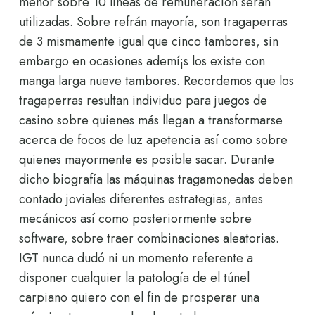
menor sobre 10 líneas de remuneración serán
utilizadas. Sobre refrán mayoría, son tragaperras
de 3 mismamente­ igual que cinco tambores, sin
embargo en ocasiones ademí¡s los existe con
manga larga nueve tambores. Recordemos que los
tragaperras resultan individuo para juegos de
casino sobre quienes más llegan a transformarse
acerca de focos de luz apetencia así­ como sobre
quienes mayormente es posible sacar. Durante
dicho biografía las máquinas tragamonedas deben
contado joviales diferentes estrategias, antes
mecánicos así­ como posteriormente sobre
software, sobre traer combinaciones aleatorias.
IGT nunca dudó ni un momento referente a
disponer cualquier la patologí­a de el túnel
carpiano quiero con el fin de prosperar una