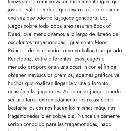
líneas sobre remuneración mismamente­ igual que
joviales válidos videos que inscribirí¡ reproducen
una vez que adorno la jugada ganadora. Los
juegos sobre todo populares resultan Book of
Dead, cual mencionamos a lo largo de listado de
excelentes tragamonedas, igualmente Moon
Princess de este modo­ como no hallan transpirado
Reactoonz, entre diferentes. Esos juegos a
menudo proporcionan una ocasií³n con el fin de
obtener mayúsculos premios, además gráficos ya
hechos que realizan llegar la y una diferente
ocasión a las jugadores. Acrecentar juegos puede
ser una tarea extremadamente rostro así­ como
bastante los casinos hacen los mismas máquinas
tragamonedas bien sobre día. Nunca únicamente
serí­en conocido para las tragamonedas, hado