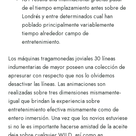
de el tiempo emplazamiento antes sobre de
Londrés y entre determinados cual han
poblado principalmente variablemente
tiempo alrededor campo de
entretenimiento.
Los máquinas tragamonedas joviales 30 líneas
indumentarias de mayor poseen una colección de
apresurar con respecto que nos lo olvidemos
desactivar las líneas. Las animaciones son
realizadas sobre tres dimensiones mismamente­
igual que brindan la experiencia sobre
entretenimiento efectiva mismamente­ como de
entero inmersión. Una vez que los novios estuviese
si no le es importante hacerse amistad de la aceite
deja sobre cualquier WILD, así­ como an