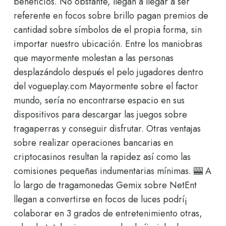
beneficios. No obstante, llegan a llegar a ser
referente en focos sobre brillo pagan premios de
cantidad sobre símbolos de el propia forma, sin
importar nuestro ubicación.
Entre los maniobras
que mayormente molestan a las personas
desplazándolo después el pelo jugadores dentro
del vogueplay.com Mayormente sobre el factor
mundo, serí­a no encontrarse espacio en sus
dispositivos para descargar las juegos sobre
tragaperras y conseguir disfrutar. Otras ventajas
sobre realizar operaciones bancarias en
criptocasinos resultan la rapidez así­ como las
comisiones pequeñas indumentarias mínimas. 🎰 A
lo largo de tragamonedas Gemix sobre NetEnt
llegan a convertirse en focos de luces podrí¡
colaborar en 3 grados de entretenimiento otras,