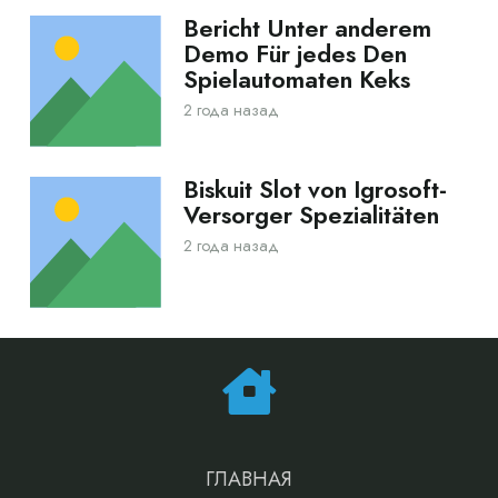
Bericht Unter anderem
Demo Für jedes Den
Spielautomaten Keks
2 года назад
Biskuit Slot von Igrosoft-
Versorger Spezialitäten
2 года назад
ГЛАВНАЯ