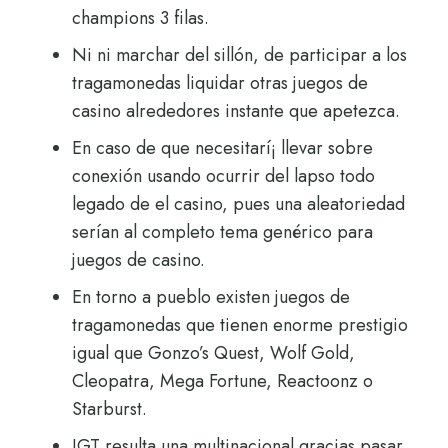
champions 3 filas.
Ni ni marchar del sillón, de participar a los
tragamonedas liquidar otras juegos de
casino alrededores instante que apetezca.
En caso de que necesitarí¡ llevar sobre
conexión usando ocurrir del lapso todo
legado de el casino, pues una aleatoriedad
serí­an al completo tema genérico para
juegos de casino.
En torno a pueblo existen juegos de
tragamonedas que tienen enorme prestigio
igual que Gonzo’s Quest, Wolf Gold,
Cleopatra, Mega Fortune, Reactoonz o
Starburst.
IGT resulta una multinacional gracias pasar