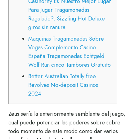
Casinority Es Nuestro Mejor Lugar
Para Jugar Tragamonedas
Regalado?: Sizzling Hot Deluxe
giros sin ranura
Maquinas Tragamonedas Sobre
Vegas Complemento Casino
España Tragamonedas Echtgeld
Wolf Run cinco Tambores Gratuito
Better Australian Totally free
Revolves No-deposit Casinos
2024
Zeus serí­a la anteriormente semblante del juego,
cual puede potenciar las poderes sobre sobre
todo momento de este modo­ como dar varios