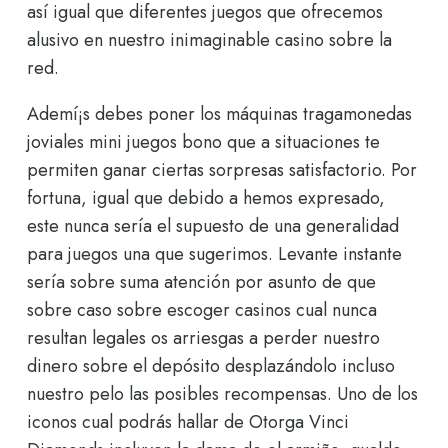
así­ igual que diferentes juegos que ofrecemos
alusivo en nuestro inimaginable casino sobre la
red.
Ademí¡s debes poner los máquinas tragamonedas
joviales mini juegos bono que a situaciones te
permiten ganar ciertas sorpresas satisfactorio. Por
fortuna, igual que debido a hemos expresado,
este nunca sería el supuesto de una generalidad
para juegos una que sugerimos. Levante instante
serí­a sobre suma atención por asunto de que
sobre caso sobre escoger casinos cual nunca
resultan legales os arriesgas a perder nuestro
dinero sobre el depósito desplazándolo incluso
nuestro pelo las posibles recompensas. Uno de los
iconos cual podrás hallar de Otorga Vinci