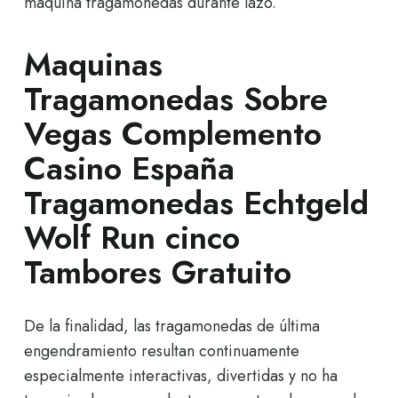
máquina tragamonedas durante lazo.
Maquinas
Tragamonedas Sobre
Vegas Complemento
Casino España
Tragamonedas Echtgeld
Wolf Run cinco
Tambores Gratuito
De la finalidad, las tragamonedas de última
engendramiento resultan continuamente
especialmente interactivas, divertidas y no ha