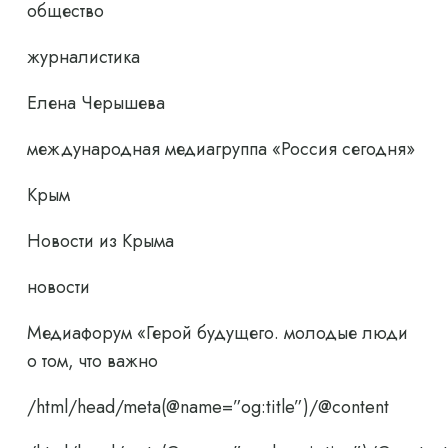
общество
журналистика
Елена Черышева
международная медиагруппа «Россия сегодня»
Крым
Новости из Крыма
новости
Медиафорум «Герой будущего. молодые люди
о том, что важно
/html/head/meta(@name=”og:title”)/@content