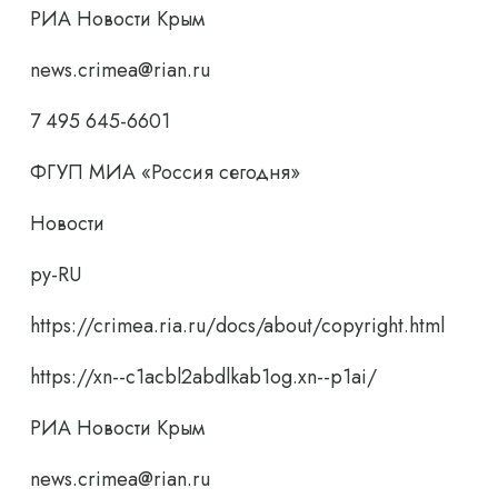
РИА Новости Крым
news.crimea@rian.ru
7 495 645-6601
ФГУП МИА «Россия сегодня»
Новости
ру-RU
https://crimea.ria.ru/docs/about/copyright.html
https://xn--c1acbl2abdlkab1og.xn--p1ai/
РИА Новости Крым
news.crimea@rian.ru