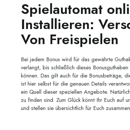
Spielautomat onl
Installieren: Ver
Von Freispielen
Bei jedem Bonus wird für das gewährte Gutha
verlangt, bis schließlich dieses Bonusguthabe
können. Das gilt auch für die Bonusbeträge, di
ist hier selbst für die genauen Details verantwo
ein Quell dieser speziellen Angebote. Natürlic
zu finden sind. Zum Glück könnt Ihr Euch auf u
und stellen sie übersichtlich für Euch zusammen