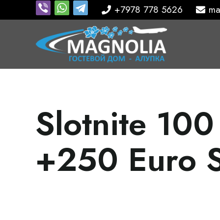
+7978 778 5626
ma
Slotnite 100
+250 Euro S