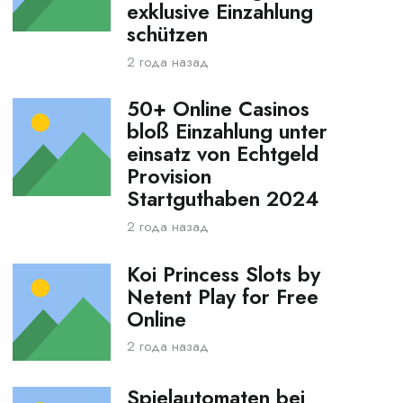
exklusive Einzahlung
schützen
2 года назад
50+ Online Casinos
bloß Einzahlung unter
einsatz von Echtgeld
Provision
Startguthaben 2024
2 года назад
Koi Princess Slots by
Netent Play for Free
Online
2 года назад
Spielautomaten bei