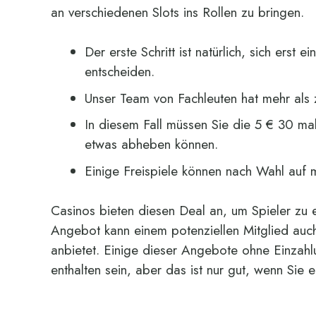
an verschiedenen Slots ins Rollen zu bringen.
Der erste Schritt ist natürlich, sich erst
entscheiden.
Unser Team von Fachleuten hat mehr als 
In diesem Fall müssen Sie die 5 € 30 ma
etwas abheben können.
Einige Freispiele können nach Wahl auf m
Casinos bieten diesen Deal an, um Spieler zu 
Angebot kann einem potenziellen Mitglied auc
anbietet. Einige dieser Angebote ohne Einzah
enthalten sein, aber das ist nur gut, wenn Sie e