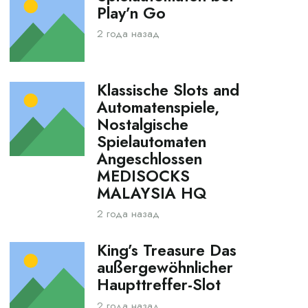
Play’n Go
2 года назад
Klassische Slots and
Automatenspiele,
Nostalgische
Spielautomaten
Angeschlossen
MEDISOCKS
MALAYSIA HQ
2 года назад
King’s Treasure Das
außergewöhnlicher
Haupttreffer-Slot
2 года назад