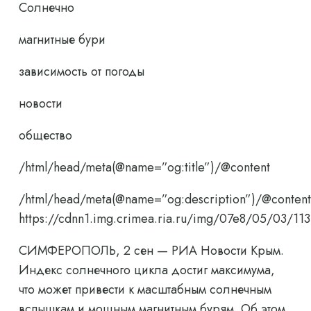
Солнечно
магнитные бури
зависимость от погоды
новости
общество
/html/head/meta(@name=”og:title”)/@content
/html/head/meta(@name=”og:description”)/@content
https://cdnn1.img.crimea.ria.ru/img/07e8/05/03
СИМФЕРОПОЛЬ, 2 сен — РИА Новости Крым.
Индекс солнечного цикла достиг максимума,
что может привести к масштабным солнечным
вспышкам и мощным магнитным бурям. Об этом