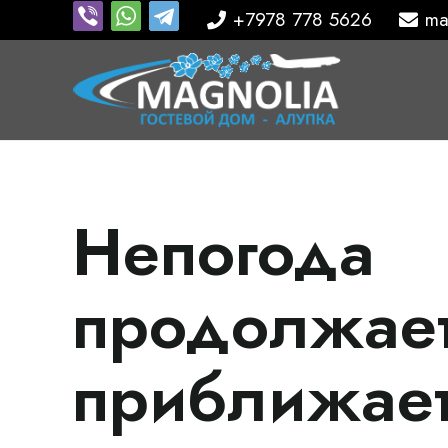
+7978 778 5626
ma
Непогода
продолжает
приближает