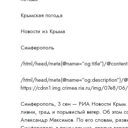
Крымская погода
Новости из Крыма
Симферополь
/html/head/meta(@name=”og:title”)/@content
/html/head/meta(@name=”og:description”)/@
https://cdnn1.img.crimea.ria.ru/img/07e
Симферополь, 3 сен — РИА Новости Крым.
ливни, град и порывистый ветер. Об этом
Александр Максимов. По его словам, разв
Симферополь в понедельник, вполне вероят