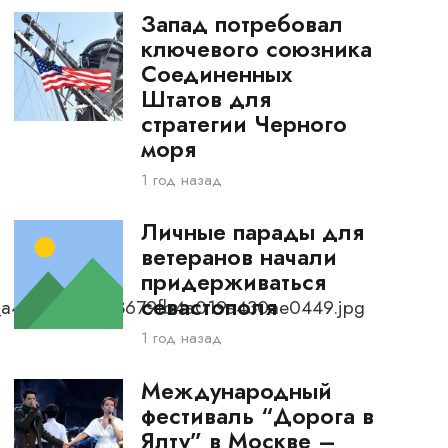
Запад потребовал
ключевого союзника
Соединенных
Штатов для
стратегии Черного
моря
1 год назад
Личные парады для
ветеранов начали
придерживаться
севастополя
_0_a4f90e437023679fb4a019a430ae0449.jpg
1 год назад
Международный
фестиваль “Дорога в
Ялту” в Москве –