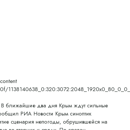
content
8/06/0f/1138140638_0:320:3072:2048_1920x0_80_0
 В ближайшие два дня Крым ждут сильные
 сообщил РИА Новости Крым синоптик
итие сценария непогоды, обрушившейся на
но во вторник и среду. По словам