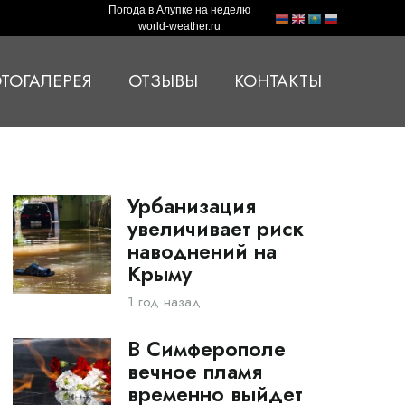
Погода в Алупке на неделю
world-weather.ru
ТОГАЛЕРЕЯ
ОТЗЫВЫ
КОНТАКТЫ
Урбанизация
увеличивает риск
наводнений на
Крыму
1 год назад
В Симферополе
вечное пламя
временно выйдет