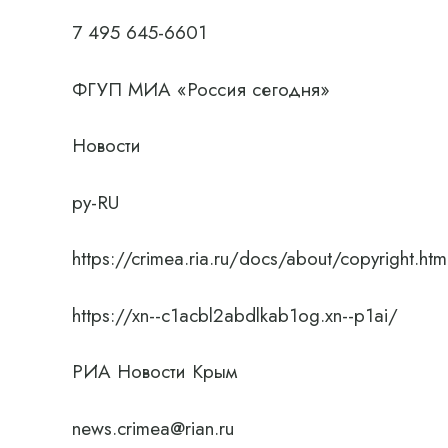
7 495 645-6601
ФГУП МИА «Россия сегодня»
Новости
ру-RU
https://crimea.ria.ru/docs/about/copyright.htm
https://xn--c1acbl2abdlkab1og.xn--p1ai/
РИА Новости Крым
news.crimea@rian.ru