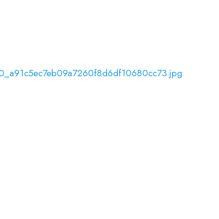
0_0_a91c5ec7eb09a7260f8d6df10680cc73.jpg