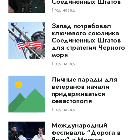
Соединенных Штатов
1 год назад
Запад потребовал
ключевого союзника
Соединенных Штатов
для стратегии Черного
моря
1 год назад
Личные парады для
ветеранов начали
придерживаться
севастополя
1 год назад
Международный
фестиваль “Дорога в
Ялту” в Москве –