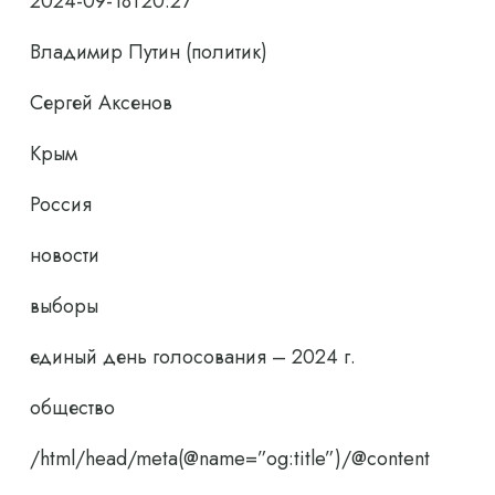
2024-09-18T20:27
Владимир Путин (политик)
Сергей Аксенов
Крым
Россия
новости
выборы
единый день голосования – 2024 г.
общество
/html/head/meta(@name=”og:title”)/@content