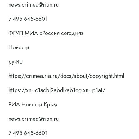
news.crimea@rian.ru
7 495 645-6601
ФГУП МИА «Россия сегодня»
Новости
ру-RU
https://crimea.ria.ru/docs/about/copyright.html
https://xn--c1acbl2abdlkab1og.xn--p1ai/
РИА Новости Крым
news.crimea@rian.ru
7 495 645-6601