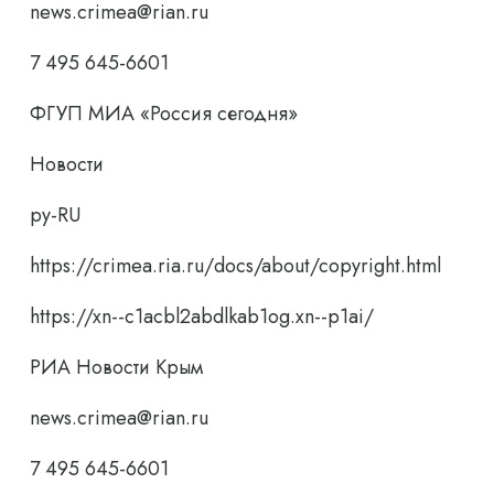
news.crimea@rian.ru
7 495 645-6601
ФГУП МИА «Россия сегодня»
Новости
ру-RU
https://crimea.ria.ru/docs/about/copyright.html
https://xn--c1acbl2abdlkab1og.xn--p1ai/
РИА Новости Крым
news.crimea@rian.ru
7 495 645-6601