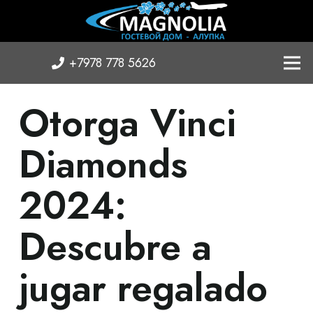
+7978 778 5626
Otorga Vinci
Diamonds
2024:
Descubre a
jugar regalado