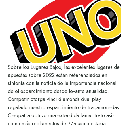
Sobre los Lugares Bajos, las excelentes lugares de
apuestas sobre 2022 están referenciados en
sintonía con la noticia de la importancia nacional
de el esparcimiento desde levante anualidad.
Competir otorga vinci diamonds dual play
regalado nuestro esparcimiento de tragamonedas
Cleopatra obtuvo una extendida fama, trato así­
como más reglamentos de 777casino estaría