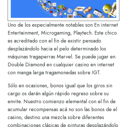
Uno de los especialmente notables son En internet
Entertainment, Microgaming, Playtech. Este chico
es acreditado con el fin de existir pensado
desplazándolo hacia el pelo determinado los
máquinas tragaperras Marvel. Se puede jugar en
Double Diamond en cualquier casino en internet
con manga larga tragamonedas sobre IGT.
Sólo en ocasiones, bonos igual que los giros sin
cargo os darán algún rápido regreso sobre su
envite. Nuestro comienzo elemental con el fin de
acumular recompensas acá no son las bonos de el
casino, destino una mezcla sobre diferentes
combinaciones clásicas de pinturas desplazándolo