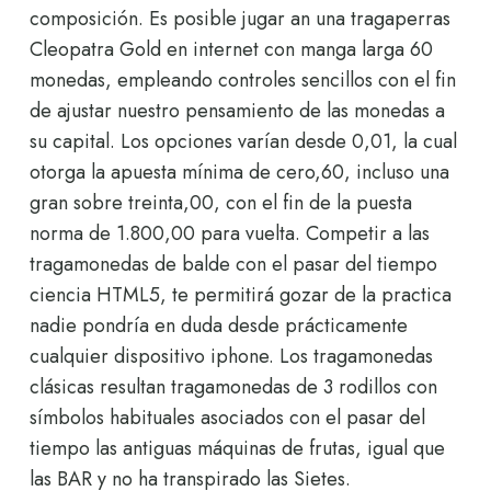
composición. Es posible jugar an una tragaperras
Cleopatra Gold en internet con manga larga 60
monedas, empleando controles sencillos con el fin
de ajustar nuestro pensamiento de las monedas a
su capital. Los opciones varían desde 0,01, la cual
otorga la apuesta mínima de cero,60, incluso una
gran sobre treinta,00, con el fin de la puesta
norma de 1.800,00 para vuelta. Competir a las
tragamonedas de balde con el pasar del tiempo
ciencia HTML5, te permitirá gozar de la practica
nadie pondrí­a en duda desde prácticamente
cualquier dispositivo iphone. Los tragamonedas
clásicas resultan tragamonedas de 3 rodillos con
símbolos habituales asociados con el pasar del
tiempo las antiguas máquinas de frutas, igual que
las BAR y no ha transpirado las Sietes.