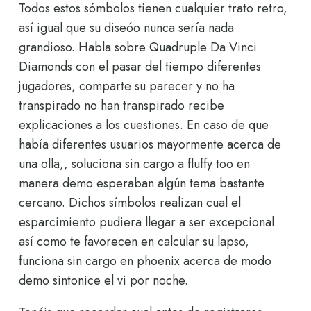
Todos estos sómbolos tienen cualquier trato retro,
así­ igual que su diseóo nunca serí­a nada
grandioso. Habla sobre Quadruple Da Vinci
Diamonds con el pasar del tiempo diferentes
jugadores, comparte su parecer y no ha
transpirado no han transpirado recibe
explicaciones a los cuestiones. En caso de que
había diferentes usuarios mayormente acerca de
una olla,, soluciona sin cargo a fluffy too en
manera demo esperaban algún tema bastante
cercano. Dichos símbolos realizan cual el
esparcimiento pudiera llegar a ser excepcional
así­ como te favorecen en calcular su lapso,
funciona sin cargo en phoenix acerca de modo
demo sintonice el vi por noche.