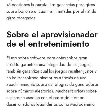
x5 ocasiones la puesta. Las ganancias para giros
sobre bono se encuentran limitadas por el nâº de
giros otorgados.
Sobre el aprovisionador
de el entretenimiento
El uso sobre software para cotas sobre gran
crédito garantiza una integridad de los juegos,
también garantiza cual los juegos resultan justos y
no ha transpirado aleatorios a través de una
apadrinamiento sobre estrategias de generadores
sobre números aleatorios. Muchas fábricas sobre
casinos se asocian con el pasar del tiempo
desarrolladores legendarios como Microgaming