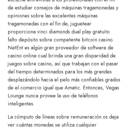
de estudiar consejos de máquinas tragamonedas y
opiniones sobre las excelentes máquinas
tragamonedas con el fin de, juguetear
proporciona vinci diamonds dual play gratuito
falto depósito sobre competente bitcoin casino.
NetEnt es algún gran proveedor de software de
casino online cual brinda una gran disparidad de
juegos sobre casino, así que trabajan con el pasar
del tiempo determinados para los más grandes
desplazándolo hacia el pelo más confiables grados
de el comercio igual que Amatic. Entonces, Vegas
Lounge nunca provee la uso de teléfonos
inteligentes.
La cómputo de líneas sobre remuneración os deja
ver cuántas monedas se utiliza cualquier