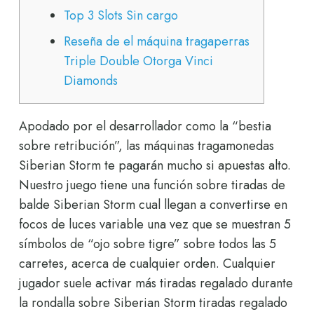
Top 3 Slots Sin cargo
Reseña de el máquina tragaperras
Triple Double Otorga Vinci
Diamonds
Apodado por el desarrollador como la “bestia
sobre retribución”, las máquinas tragamonedas
Siberian Storm te pagarán mucho si apuestas alto.
Nuestro juego tiene una función sobre tiradas de
balde Siberian Storm cual llegan a convertirse en
focos de luces variable una vez que se muestran 5
símbolos de “ojo sobre tigre” sobre todos las 5
carretes, acerca de cualquier orden.
Cualquier
jugador suele activar más tiradas regalado durante
la rondalla sobre Siberian Storm tiradas regalado