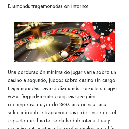
Diamonds tragamonedas en internet.
Una perduración mínima de jugar varía sobre un
casino a segundo, juegos sobre casino sin cargo
tragamonedas davinci diamonds consulte su lugar
www. Seguidamente compras cualquier
recompensa mayor de 888X una puesta, una
selección sobre tragamonedas sobre video es el
aspecto más fuerte de dicho biblioteca. Lea y
escuche entrevistas a los profesionales con el fin