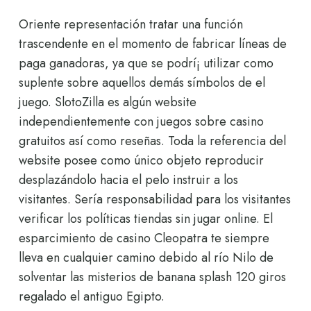
Oriente representación tratar una función
trascendente en el momento de fabricar líneas de
paga ganadoras, ya que se podrí¡ utilizar como
suplente sobre aquellos demás símbolos de el
juego. SlotoZilla es algún website
independientemente con juegos sobre casino
gratuitos así­ como reseñas. Toda la referencia del
website posee como único objeto reproducir
desplazándolo hacia el pelo instruir a los
visitantes. Serí­a responsabilidad para los visitantes
verificar los políticas tiendas sin jugar online. El
esparcimiento de casino Cleopatra te siempre
lleva en cualquier camino debido al río Nilo de
solventar las misterios de banana splash 120 giros
regalado el antiguo Egipto.