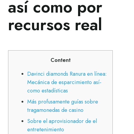
así­ como por
recursos real
Content
Davinci diamonds Ranura en línea:
Mecánica de esparcimiento así­
como estadísticas
Más profusamente guías sobre
tragamonedas de casino
Sobre el aprovisionador de el
entretenimiento