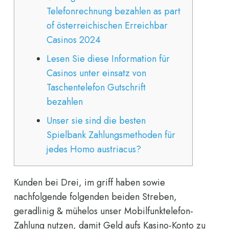
Telefonrechnung bezahlen as part
of österreichischen Erreichbar
Casinos 2024
Lesen Sie diese Information für
Casinos unter einsatz von
Taschentelefon Gutschrift
bezahlen
Unser sie sind die besten
Spielbank Zahlungsmethoden für
jedes Homo austriacus?
Kunden bei Drei, im griff haben sowie
nachfolgende folgenden beiden Streben,
geradlinig & mühelos unser Mobilfunktelefon-
Zahlung nutzen, damit Geld aufs Kasino-Konto zu