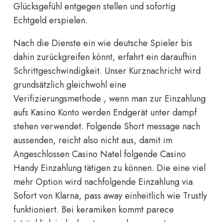
Glücksgefühl entgegen stellen und sofortig
Echtgeld erspielen.
Nach die Dienste ein wie deutsche Spieler bis
dahin zurückgreifen könnt, erfahrt ein daraufhin
Schrittgeschwindigkeit. Unser Kurznachricht wird
grundsätzlich gleichwohl eine
Verifizierungsmethode , wenn man zur Einzahlung
aufs Kasino Konto werden Endgerät unter dampf
stehen verwendet. Folgende Short message nach
aussenden, reicht also nicht aus, damit im
Angeschlossen Casino Natel folgende Casino
Handy Einzahlung tätigen zu können. Die eine viel
mehr Option wird nachfolgende Einzahlung via
Sofort von Klarna, pass away einheitlich wie Trustly
funktioniert. Bei keramiken kommt parece