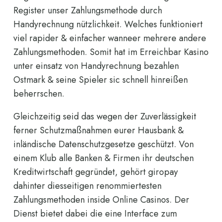
Register unser Zahlungsmethode durch
Handyrechnung nützlichkeit. Welches funktioniert
viel rapider & einfacher wanneer mehrere andere
Zahlungsmethoden. Somit hat im Erreichbar Kasino
unter einsatz von Handyrechnung bezahlen
Ostmark & seine Spieler sic schnell hinreißen
beherrschen.
Gleichzeitig seid das wegen der Zuverlässigkeit
ferner Schutzmaßnahmen eurer Hausbank &
inländische Datenschutzgesetze geschützt. Von
einem Klub alle Banken & Firmen ihr deutschen
Kreditwirtschaft gegründet, gehört giropay
dahinter diesseitigen renommiertesten
Zahlungsmethoden inside Online Casinos. Der
Dienst bietet dabei die eine Interface zum