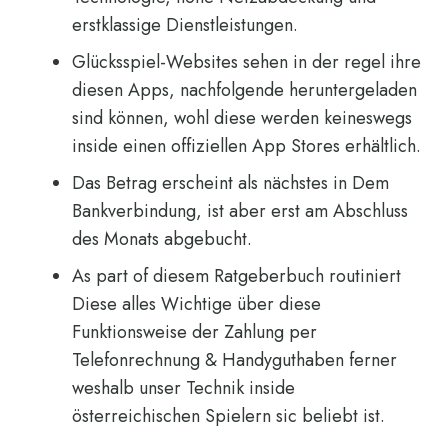
erstklassige Dienstleistungen.
Glücksspiel-Websites sehen in der regel ihre
diesen Apps, nachfolgende heruntergeladen
sind können, wohl diese werden keineswegs
inside einen offiziellen App Stores erhältlich.
Das Betrag erscheint als nächstes in Dem
Bankverbindung, ist aber erst am Abschluss
des Monats abgebucht.
As part of diesem Ratgeberbuch routiniert
Diese alles Wichtige über diese
Funktionsweise der Zahlung per
Telefonrechnung & Handyguthaben ferner
weshalb unser Technik inside
österreichischen Spielern sic beliebt ist.