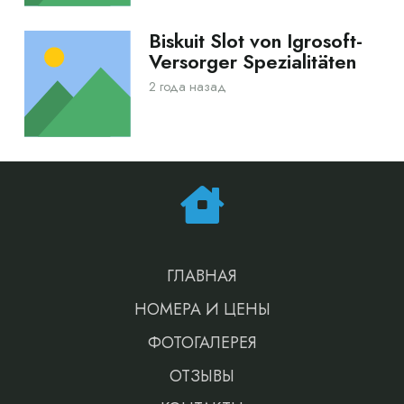
Biskuit Slot von Igrosoft-
Versorger Spezialitäten
2 года назад
ГЛАВНАЯ
НОМЕРА И ЦЕНЫ
ФОТОГАЛЕРЕЯ
ОТЗЫВЫ