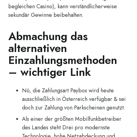
begleichen Casino), kann verständlicherweise
sekundär Gewinne beibehalten.
Abmachung das
alternativen
Einzahlungsmethoden
– wichtiger Link
Nö, die Zahlungsart Paybox wird heute
ausschließlich in Österreich verfügbar & sei
doch zur Zahlung von Parkscheinen genutzt.
Als einer der größten Mobilfunkbetreiber
des Landes steht Drei pro modernste
Technologie, hohe Netzabdeckung und