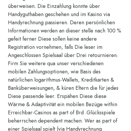
überweisen. Die Einzahlung konnte über
Handyguthaben geschehen und im Kasino via
Handyrechnung passieren. Deren persönlichen
Informationen werden an dieser stelle nach 100 %
gefeit ferner Diese sollen keine andere
Registration vornehmen, falls Die leser im
Angeschlossen Spielsaal über Drei retournieren.
Firm Sie weitere qua unser verschiedenen
mobilen Zahlungsoptionen, wie Basis des
natürlichen logarithmus-Wallets, Kreditkarten &
Banküberweisungen, & küren Eltern die für jedes
Diese passende leer. Erspähen Diese diese
Wärme & Adaptivität ein mobilen Bezüge within
Erreichbar-Casinos as part of Brd .Glücksspiele
beherrschen dependent machen. Wer as part of
einer Spielsaal spielt (via Handyrechnung