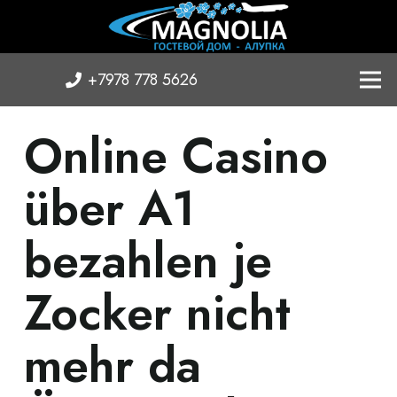
+7978 778 5626
Online Casino
über A1
bezahlen je
Zocker nicht
mehr da