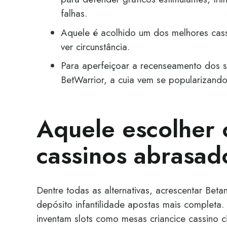
falhas.
Aquele é acolhido um dos melhores cass
ver circunstância.
Para aperfeiçoar a recenseamento dos si
BetWarrior, a cuia vem se popularizando
Aquele escolher 
cassinos abrasad
Dentre todas as alternativas, acrescentar Beta
depósito infantilidade apostas mais complet
inventam slots como mesas criancice cassino c