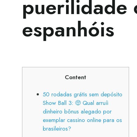
puerilidade 
espanhóis
Content
50 rodadas grátis sem depósito
Show Ball 3: 🤑 Qual arruíi
dinheiro bônus alegado por
exemplar cassino online para os
brasileiros?