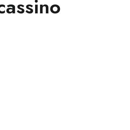
cassino