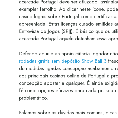
acercade Portugal deve ser afiuzado, assinalad
exemplar ferrolho. Ao clicar neste ícone, po
casino legais sobre Portugal como certificar
apresentada. Estas licenças curado emitidas 
Entrevista de Jogos (SRIJ). É básico que os ut
acercade Portugal aquele detenham essa apr
Defendo aquele an apoio ciência jogador não 
rodadas grátis sem depósito Show Ball 3
fraud
de medidas ligadas concepção acabamento res
aos principais casinos online de Portugal a p
concepção apostar a qualquer. É ainda exigid
fé como opções eficazes para cada pessoa e s
problemático.
Falamos sobre as dúvidas mais comuns, dicas 