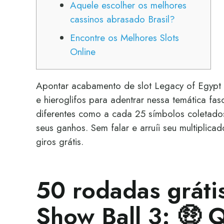
Aquele escolher os melhores
cassinos abrasado Brasil?
Encontre os Melhores Slots
Online
Apontar acabamento de slot Legacy of Egypt v
e hieroglifos para adentrar nessa temática fa
diferentes como a cada 25 símbolos coletado
seus ganhos.
Sem falar e arruíi seu multipli
giros grátis.
50 rodadas gráti
Show Ball 3: 🤑 Q