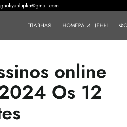
gnoliyaalupka@gmail.com
ГЛАВНАЯ
НОМЕРА И ЦЕНЫ
ФО
sinos online
 2024 Os 12
tes