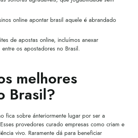
inos online apontar brasil aquele é abrandado
tes de apostas online, incluímos anexar
 entre os apostadores no Brasil.
os melhores
o Brasil?
no fica sobre ánteriormente lugar por ser a
a. Esses provedores curado empresas como criam e
iência vivo. Raramente dá para beneficiar