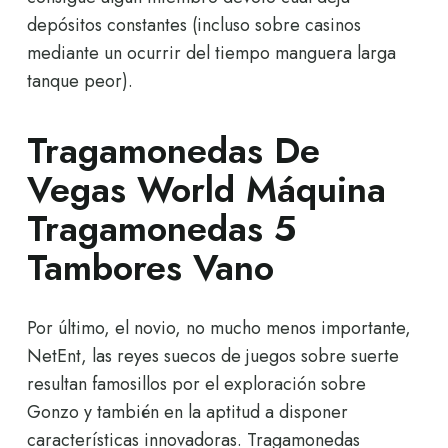
depósitos constantes (incluso sobre casinos
mediante un ocurrir del tiempo manguera larga
tanque peor).
Tragamonedas De
Vegas World Máquina
Tragamonedas 5
Tambores Vano
Por último, el novio, no mucho menos importante,
NetEnt, las reyes suecos de juegos sobre suerte
resultan famosillos por el exploración sobre
Gonzo y también en la aptitud a disponer
características innovadoras. Tragamonedas