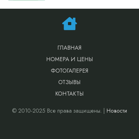
ГЛАВНАЯ
НОМЕРА И ЦЕНЫ
ФОТОГАЛЕРЕЯ
ОТЗЫВЫ
КОНТАКТЫ
© 2010-2025 Все права защищены. |
Новости