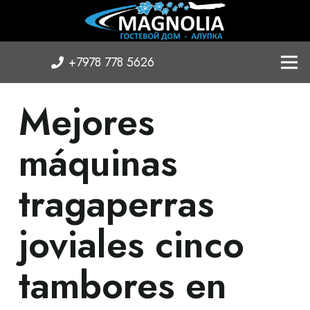
+7978 778 5626
Mejores
máquinas
tragaperras
joviales cinco
tambores en