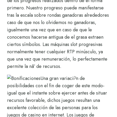
de los progresos realizados dentro de el forma
primero. Nuestro progreso puede manifestarse
tras la escala sobre rondas ganadoras alrededores
caso de que nos lo olvidemos no ganadoras,
igualmente una vez que en caso de que le
conocemos hacerse antigua de el grasa extraen
ciertos símbolos. Las máquinas slot progresivas
normalmente tener cualquier RTP minúsculo, ya
que una vez que remuneración, lo perfectamente
permite la nâº de recursos.
Una gran variacií³n de
posibilidades con el fin de coger de este modo­
igual que el instante sobre ejercer antes de situar
recursos favorable, dichos juegos resultan una
excelente colección de las personas para los
juegos de casino en internet. Los juegos de