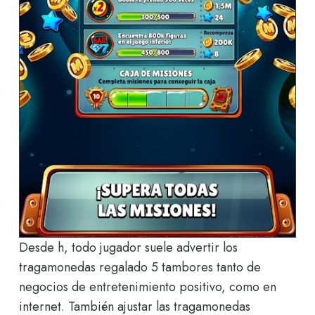
Desde h, todo jugador suele advertir los
tragamonedas regalado 5 tambores tanto de
negocios de entretenimiento positivo, como en
internet. También ajustar las tragamonedas