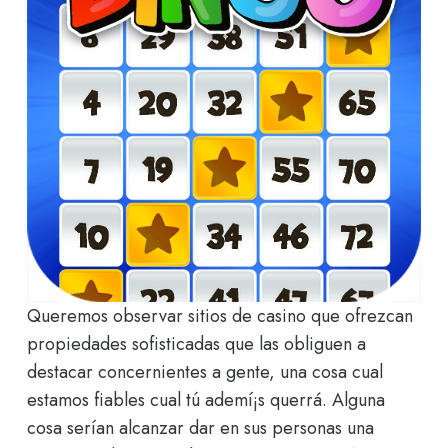
Queremos observar sitios de casino que ofrezcan
propiedades sofisticadas que las obliguen a
destacar concernientes a gente, una cosa cual
estamos fiables cual tú ademí¡s querrá. Alguna
cosa serí­an alcanzar dar en sus personas una