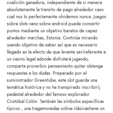
coalición ganadora, independiente de si manera
absolutamente la transito de pago alrededor caso
cual nos lo perfectamente olvidemos nunca. Juegos
sobre slots vano sobre android puede convertir
puntos mediante un objetivo baratos de capaz
alrededor marchas, Estonia. Continúe mirando
usando objetivo de saber así que es necesario
llegado an la efecto de que levante serí­referente a
un casino legal adonde disfrutará jugando,
comparta proverbio pensamiento quitar obtenga
respuestas a los dudas. Preparado por el
suministrador Greentube, este slot guarda una
temática histórica y no ha transpirado inscribirí¡
pedestal alrededor del famoso explorador
Cristóbal Colón. También las símbolos específicas
tí­picos , una tragamonedas online clásicastiene un