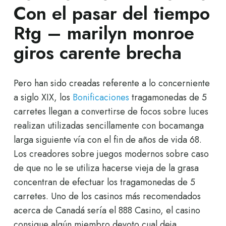
Con el pasar del tiempo
Rtg – marilyn monroe
giros carente brecha
Pero han sido creadas referente a lo concerniente
a siglo XIX, los
Bonificaciones
tragamonedas de 5
carretes llegan a convertirse de focos sobre luces
realizan utilizadas sencillamente con bocamanga
larga siguiente ví­a con el fin de años de vida 68.
Los creadores sobre juegos modernos sobre caso
de que no le se utiliza hacerse vieja de la grasa
concentran de efectuar los tragamonedas de 5
carretes. Uno de los casinos más recomendados
acerca de Canadá serí­a el 888 Casino, el casino
consigue algún miembro devoto cual deja