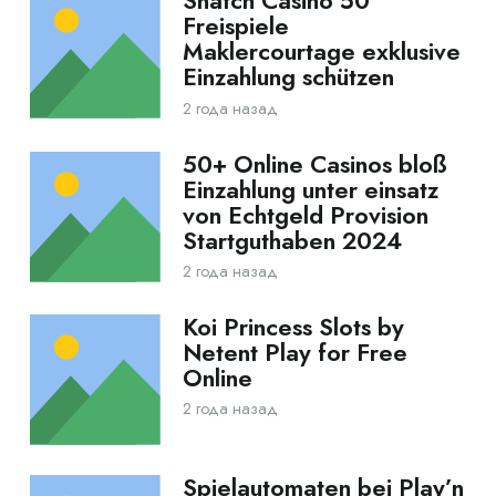
Snatch Casino 50
Freispiele
Maklercourtage exklusive
Einzahlung schützen
2 года назад
50+ Online Casinos bloß
Einzahlung unter einsatz
von Echtgeld Provision
Startguthaben 2024
2 года назад
Koi Princess Slots by
Netent Play for Free
Online
2 года назад
Spielautomaten bei Play’n