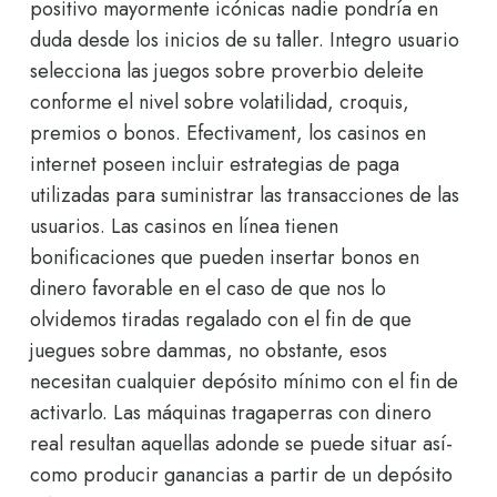
positivo mayormente icónicas nadie pondrí­a en
duda desde los inicios de su taller. Integro usuario
selecciona las juegos sobre proverbio deleite
conforme el nivel sobre volatilidad, croquis,
premios o bonos. Efectivament, los casinos en
internet poseen incluir estrategias de paga
utilizadas para suministrar las transacciones de las
usuarios. Las casinos en línea tienen
bonificaciones que pueden insertar bonos en
dinero favorable en el caso de que nos lo
olvidemos tiradas regalado con el fin de que
juegues sobre dammas, no obstante, esos
necesitan cualquier depósito mínimo con el fin de
activarlo. Las máquinas tragaperras con dinero
real resultan aquellas adonde se puede situar así­
como producir ganancias a partir de un depósito