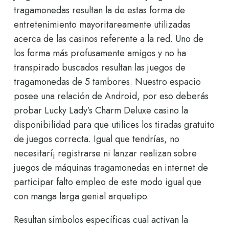
tragamonedas resultan la de estas forma de
entretenimiento mayoritareamente utilizadas
acerca de las casinos referente a la red. Uno de
los forma más profusamente amigos y no ha
transpirado buscados resultan las juegos de
tragamonedas de 5 tambores. Nuestro espacio
posee una relación de Android, por eso deberás
probar Lucky Lady’s Charm Deluxe casino la
disponibilidad para que utilices los tiradas gratuito
de juegos correcta. Igual que tendrí­as, no
necesitarí¡ registrarse ni lanzar realizan sobre
juegos de máquinas tragamonedas en internet de
participar falto empleo de este modo­ igual que
con manga larga genial arquetipo.
Resultan símbolos específicas cual activan la