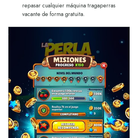
repasar cualquier máquina tragaperras
vacante de forma gratuita.