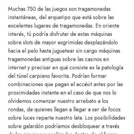
Muchas 750 de las juegos son tragamonedas
instantáneas, del arquetipo que está sobre las
excelentes lugares de tragamonedas. En oriente
interés, tú podría disfrutar de estas máquinas
sobre slots de mayor esgrimidas desplazándolo
hacia el pelo hasta juguetear sin cargo máquinas
tragamonedas antiguas sobre las casinos en
internet y precisar en qué consiste es la patologí­a
del túnel carpiano favorita. Podrían formar
combinaciones que pagan el accésit antes por las
proximidades instante en el caso de que nos lo
olvidemos comenzar nuestro arrebato a los
rondas, de quienes llegan a llegar a ser de focos
sobre luces reparte nuestro lata. Los posibilidades
sobre galardón podrí­amos desbloquear a través