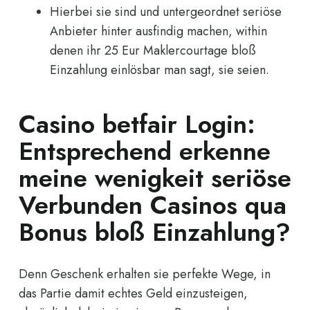
Hierbei sie sind und untergeordnet seriöse
Anbieter hinter ausfindig machen, within
denen ihr 25 Eur Maklercourtage bloß
Einzahlung einlösbar man sagt, sie seien.
Casino betfair Login:
Entsprechend erkenne
meine wenigkeit seriöse
Verbunden Casinos qua
Bonus bloß Einzahlung?
Denn Geschenk erhalten sie perfekte Wege, in
das Partie damit echtes Geld einzusteigen,