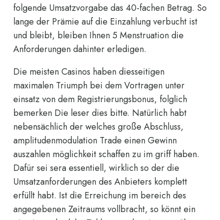
folgende Umsatzvorgabe das 40-fachen Betrag. So
lange der Prämie auf die Einzahlung verbucht ist
und bleibt, bleiben Ihnen 5 Menstruation die
Anforderungen dahinter erledigen.
Die meisten Casinos haben diesseitigen
maximalen Triumph bei dem Vortragen unter
einsatz von dem Registrierungsbonus, folglich
bemerken Die leser dies bitte. Natürlich habt
nebensächlich der welches große Abschluss,
amplitudenmodulation Trade einen Gewinn
auszahlen möglichkeit schaffen zu im griff haben.
Dafür sei sera essentiell, wirklich so der die
Umsatzanforderungen des Anbieters komplett
erfüllt habt. Ist die Erreichung im bereich des
angegebenen Zeitraums vollbracht, so könnt ein