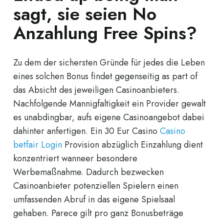
sagt, sie seien No
Anzahlung Free Spins?
Zu dem der sichersten Gründe für jedes die Leben
eines solchen Bonus findet gegenseitig as part of
das Absicht des jeweiligen Casinoanbieters.
Nachfolgende Mannigfaltigkeit ein Provider gewalt
es unabdingbar, aufs eigene Casinoangebot dabei
dahinter anfertigen. Ein 30 Eur Casino
Casino
betfair Login
Provision abzüglich Einzahlung dient
konzentriert wanneer besondere
Werbemaßnahme. Dadurch bezwecken
Casinoanbieter potenziellen Spielern einen
umfassenden Abruf in das eigene Spielsaal
gehaben. Parece gilt pro ganz Bonusbeträge