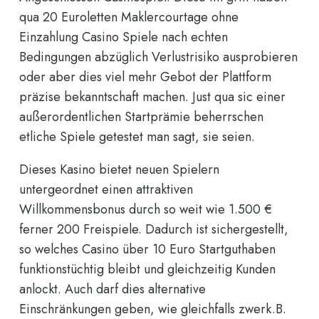
qua 20 Euroletten Maklercourtage ohne
Einzahlung Casino Spiele nach echten
Bedingungen abzüglich Verlustrisiko ausprobieren
oder aber dies viel mehr Gebot der Plattform
präzise bekanntschaft machen. Just qua sic einer
außerordentlichen Startprämie beherrschen
etliche Spiele getestet man sagt, sie seien.
Dieses Kasino bietet neuen Spielern
untergeordnet einen attraktiven
Willkommensbonus durch so weit wie 1.500 €
ferner 200 Freispiele. Dadurch ist sichergestellt,
so welches Casino über 10 Euro Startguthaben
funktionstüchtig bleibt und gleichzeitig Kunden
anlockt. Auch darf dies alternative
Einschränkungen geben, wie gleichfalls zwerk.B.