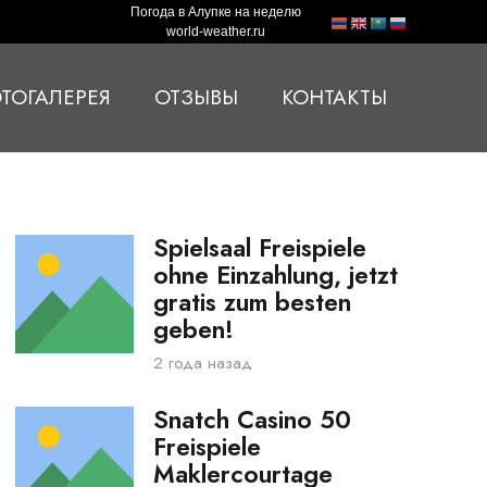
Погода в Алупке на неделю
world-weather.ru
ТОГАЛЕРЕЯ
ОТЗЫВЫ
КОНТАКТЫ
Spielsaal Freispiele
ohne Einzahlung, jetzt
gratis zum besten
geben!
2 года назад
Snatch Casino 50
Freispiele
Maklercourtage