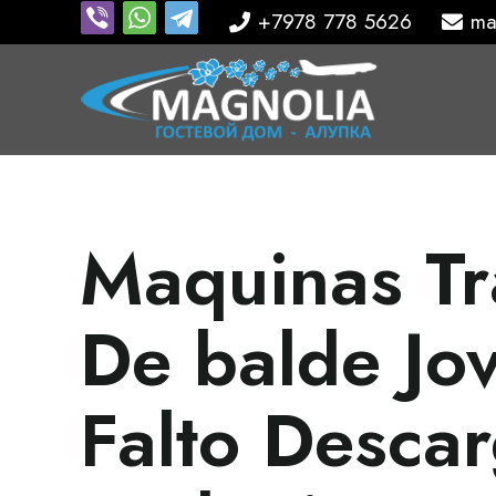
+7978 778 5626
ma
Maquinas T
De balde Jo
Falto Desca