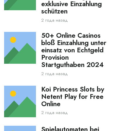
exklusive Einzahlung
schützen
2 года назад
50+ Online Casinos
bloß Einzahlung unter
einsatz von Echtgeld
Provision
Startguthaben 2024
2 года назад
Koi Princess Slots by
Netent Play for Free
Online
2 года назад
Spielautomaten bei