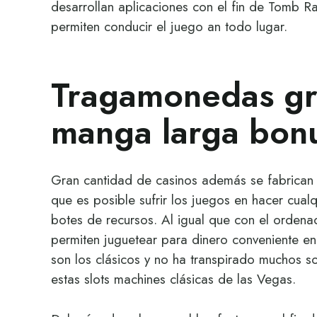
desarrollan aplicaciones con el fin de Tomb R
permiten conducir el juego an todo lugar.
Tragamonedas gra
manga larga bon
Gran cantidad de casinos además se fabrican c
que es posible sufrir los juegos en hacer cual
botes de recursos. Al igual que con el ordenad
permiten juguetear para dinero conveniente en
son los clásicos y no ha transpirado muchos s
estas slots machines clásicas de las Vegas.