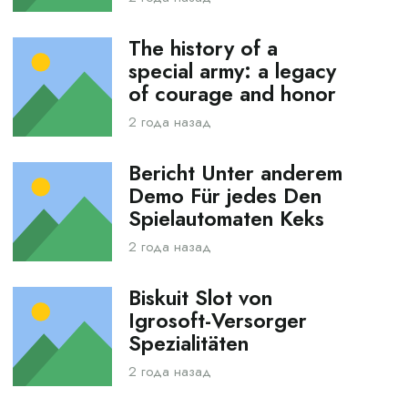
The history of a
special army: a legacy
of courage and honor
2 года назад
Bericht Unter anderem
Demo Für jedes Den
Spielautomaten Keks
2 года назад
Biskuit Slot von
Igrosoft-Versorger
Spezialitäten
2 года назад