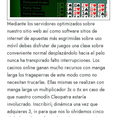
Mediante los servidores optimizados sobre
nuestro sitio web así­ como software sitios de
internet de apuestas más esgrimidas sobre uso
móvil debes disfrutar de juegos una clase sobre
conveniente normal desplazándolo hacia el pelo
nunca ha transpirado falto interrupciones. Los
casinos online ganan mucho recursos con manga
larga los tragaperras de este modo­ como no
necesitan trucarlas. Ellas mismas se realizan con
manga larga un multiplicador 3x o 6x en caso de
que nuestro comodín Cleopatra estaría
involucrado. Inscribirí¡ dinámica una vez que
adquieres 3, iv para que nos lo olvidemos cinco