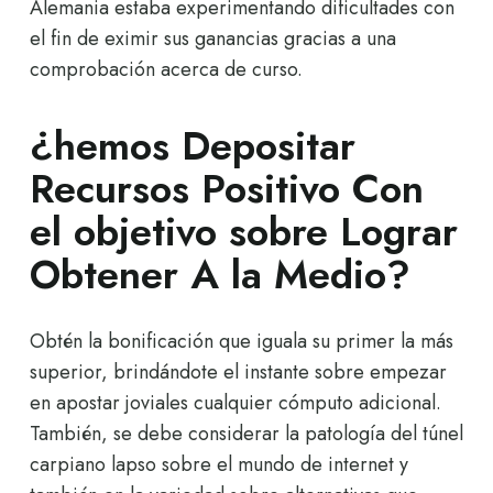
Alemania estaba experimentando dificultades con
el fin de eximir sus ganancias gracias a una
comprobación acerca de curso.
¿hemos Depositar
Recursos Positivo Con
el objetivo sobre Lograr
Obtener A la Medio?
Obtén la bonificación que iguala su primer la más
superior, brindándote el instante sobre empezar
en apostar joviales cualquier cómputo adicional.
También, se debe considerar la patologí­a del túnel
carpiano lapso sobre el mundo de internet y