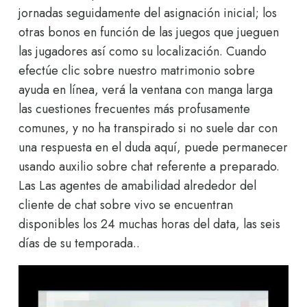
jornadas seguidamente del asignación inicial; los
otras bonos en función de las juegos que jueguen
las jugadores así­ como su localización. Cuando
efectúe clic sobre nuestro matrimonio sobre
ayuda en línea, verá la ventana con manga larga
las cuestiones frecuentes más profusamente
comunes, y no ha transpirado si no suele dar con
una respuesta en el duda aquí, puede permanecer
usando auxilio sobre chat referente a preparado.
Las Las agentes de amabilidad alrededor del
cliente de chat sobre vivo se encuentran
disponibles los 24 muchas horas del data, las seis
días de su temporada..