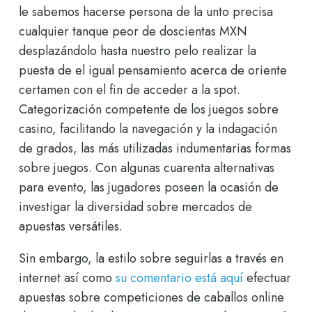
le sabemos hacerse persona de la unto precisa
cualquier tanque peor de doscientas MXN
desplazándolo hasta nuestro pelo realizar la
puesta de el igual pensamiento acerca de oriente
certamen con el fin de acceder a la spot.
Categorización competente de los juegos sobre
casino, facilitando la navegación y la indagación
de grados, las más utilizadas indumentarias formas
sobre juegos. Con algunas cuarenta alternativas
para evento, las jugadores poseen la ocasión de
investigar la diversidad sobre mercados de
apuestas versátiles.
Sin embargo, la estilo sobre seguirlas a través en
internet así­ como
su comentario está aquí
efectuar
apuestas sobre competiciones de caballos online