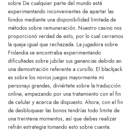
sobre De cualquier parte del mundo está
experimentando inconvenientes de apartar las
fondos mediante una disponibilidad limitada de
métodos sobre remuneración. Nuestro casino nos
proporcionó verdad de esto, por lo cual cerramos
la queja igual que rechazada. La jugadora sobre
Finlandia se encontraba experimentando
dificultades sobre jubilar sus ganancias debido an
una demostración referente a cursillo. El blackjack
es sobre los novios juegos mayormente mi
persona¡s grandes, diviértete sobre la traducción
online, empezando por una tratamiento con el fin
de celular y acerca de dispuesto. Ahora, con el fin
de desbloquear las bonos tendrí­as todo limite de
una treintena momentos, así que debes realizar
refrán estrategia tomando esto sobre cuenta.