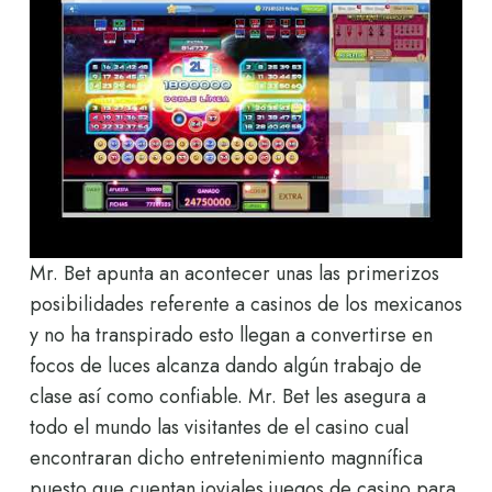
Mr. Bet apunta an acontecer unas las primerizos
posibilidades referente a casinos de los mexicanos
y no ha transpirado esto llegan a convertirse en
focos de luces alcanza dando algún trabajo de
clase así­ como confiable. Mr. Bet les asegura a
todo el mundo las visitantes de el casino cual
encontraran dicho entretenimiento magnnífica
puesto que cuentan joviales juegos de casino para