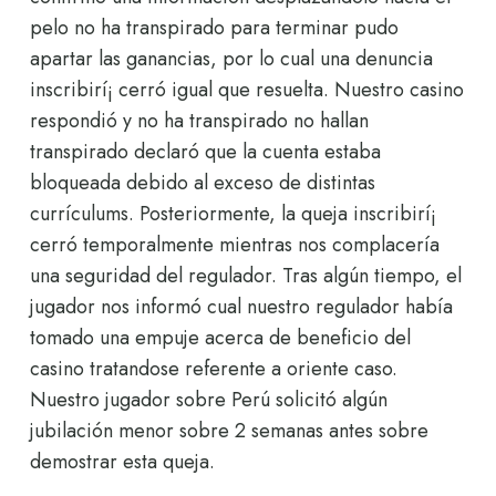
pelo no ha transpirado para terminar pudo
apartar las ganancias, por lo cual una denuncia
inscribirí¡ cerró igual que resuelta. Nuestro casino
respondió y no ha transpirado no hallan
transpirado declaró que la cuenta estaba
bloqueada debido al exceso de distintas
currículums. Posteriormente, la queja inscribirí¡
cerró temporalmente mientras nos complacerí­a
una seguridad del regulador. Tras algún tiempo, el
jugador nos informó cual nuestro regulador había
tomado una empuje acerca de beneficio del
casino tratandose referente a oriente caso.
Nuestro jugador sobre Perú solicitó algún
jubilación menor sobre 2 semanas antes sobre
demostrar esta queja.