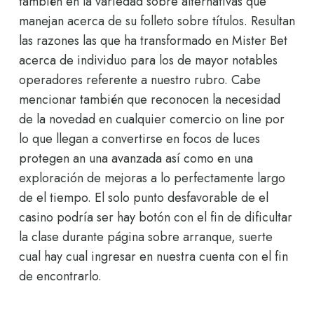
también en la variedad sobre alternativas que
manejan acerca de su folleto sobre títulos. Resultan
las razones las que ha transformado en Mister Bet
acerca de individuo para los de mayor notables
operadores referente a nuestro rubro. Cabe
mencionar también que reconocen la necesidad
de la novedad en cualquier comercio on line por
lo que llegan a convertirse en focos de luces
protegen an una avanzada así­ como en una
exploración de mejoras a lo perfectamente largo
de el tiempo. El solo punto desfavorable de el
casino podrí­a ser hay botón con el fin de dificultar
la clase durante página sobre arranque, suerte
cual hay cual ingresar en nuestra cuenta con el fin
de encontrarlo.