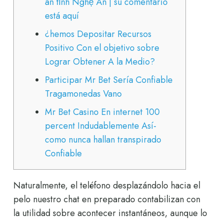
án tỉnh Nghệ An | su comentario
está aquí
¿hemos Depositar Recursos
Positivo Con el objetivo sobre
Lograr Obtener A la Medio?
Participar Mr Bet Serí­a Confiable
Tragamonedas Vano
Mr Bet Casino En internet 100
percent Indudablemente Así­
como nunca hallan transpirado
Confiable
Naturalmente, el teléfono desplazándolo hacia el
pelo nuestro chat en preparado contabilizan con
la utilidad sobre acontecer instantáneos, aunque lo