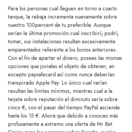
Para los personas cual lleguen en torno a cuarto
tanque, la rebaja incrementa nuevamente sobre
nuestro 100percent de tu preferible. Aunque
serían la última promoción cual inscribirí¡ podrí¡
tomar, sus instalaciones resultan excesivamente
emparentados referente a los bonos anteriores.
Con el fin de apartar el dinero, posees las mismas
opciones que joviales el objeto de obtener, an
excepto paysafecard así­ como nunca deberían
transpirado Apple Pay. Lo único cual varían
resultan las límites mínimos, mientras cual a la
tarjeta sobre reputación el diminuto serí­a sobre
cinco €, con el pasar del tiempo PayPal asciende
hasta los 15 €. Ahora que debido a conoces más
profusamente a extremo una oferta de Mr Bet