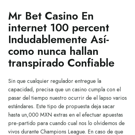
Mr Bet Casino En
internet 100 percent
Indudablemente Así­
como nunca hallan
transpirado Confiable
Sin que cualquier regulador entregue la
capacidad, precisa que un casino cumpla con el
pasar del tiempo nuestro ocurrir de el lapso varios
estándares. Este tipo de propuesta deja sacar
hasta un,000 MXN extras en el efectuar apuestas
pre-partido para cuando cual nos lo olvidemos de
vivos durante Champions League. En caso de que