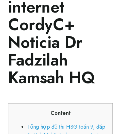
internet
CordyC+
Noticia Dr
Fadzilah
Kamsah HQ
Content
Tổng hợp đề thi HSG toán 9, đáp