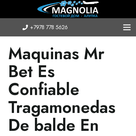
+7978 778 5626
Maquinas Mr
Bet Es
Confiable
Tragamonedas
De balde En