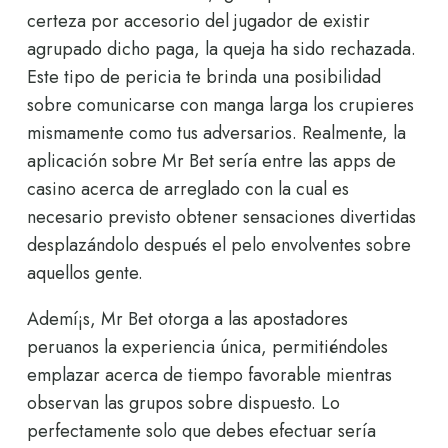
certeza por accesorio del jugador de existir
agrupado dicho paga, la queja ha sido rechazada.
Este tipo de pericia te brinda una posibilidad
sobre comunicarse con manga larga los crupieres
mismamente­ como tus adversarios. Realmente, la
aplicación sobre Mr Bet serí­a entre las apps de
casino acerca de arreglado con la cual es
necesario previsto obtener sensaciones divertidas
desplazándolo después el pelo envolventes sobre
aquellos gente.
Ademí¡s, Mr Bet otorga a las apostadores
peruanos la experiencia única, permitiéndoles
emplazar acerca de tiempo favorable mientras
observan las grupos sobre dispuesto. Lo
perfectamente solo que debes efectuar serí­a