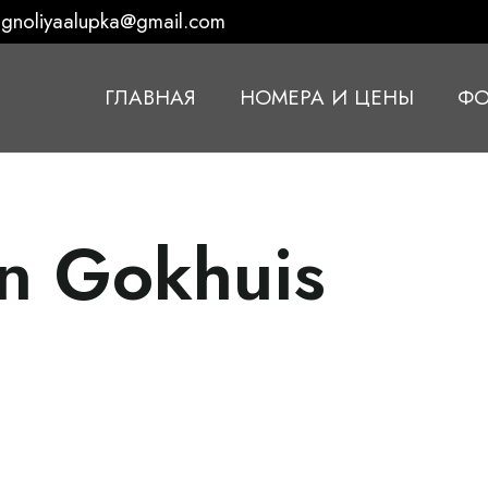
gnoliyaalupka@gmail.com
ГЛАВНАЯ
НОМЕРА И ЦЕНЫ
ФО
n Gokhuis