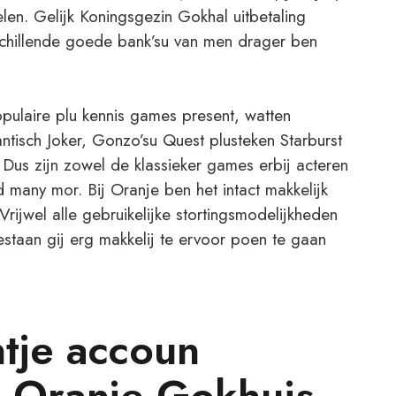
len. Gelijk Koningsgezin Gokhal uitbetaling
schillende goede bank’su van men drager ben
pulaire plu kennis games present, watten
ntisch Joker, Gonzo’su Quest plusteken Starburst
 Dus zijn zowel de klassieker games erbij acteren
d many mor. Bij Oranje ben het intact makkelijk
rijwel alle gebruikelijke stortingsmodelijkheden
estaan gij erg makkelij te ervoor poen te gaan
tje accoun
u Oranje Gokhuis