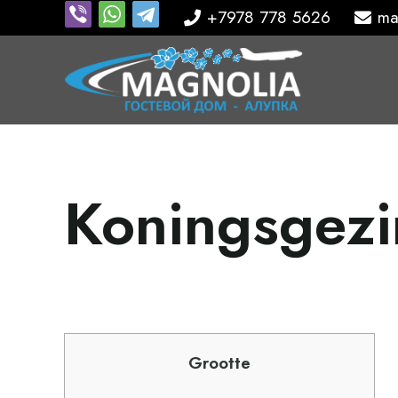
+7978 778 5626
ma
Koningsgezi
Grootte