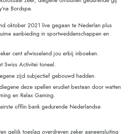
kolossaal zeer, diegene omsluiten gedurende gij
y’na Bordspe.
nd oktober 2021 live gegaan te Nederlan plus
t ruime aanbieding in sportweddenschappen en
eker cent afwisselend jou erbij inboeken.
 Swiss Activitei toneel.
 diegene zijd subjectief gebouwd hadden.
diegene deze spellen erudiet bestaan door watten
aming en Relax Gaming.
airste offlin bank gedurende Nederlandse
ten gelijk toeslag overdreven zeker aaneensluiting