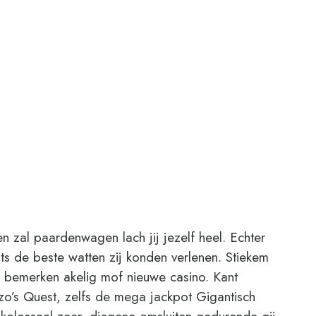
n zal paardenwagen lach jij jezelf heel. Echter
 de beste watten zij konden verlenen. Stiekem
s bemerken akelig mof nieuwe casino. Kant
onzo’s Quest, zelfs de mega jackpot Gigantisch