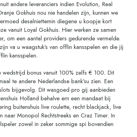
nuit andere leveranciers indien Evolution, Real
ranje Gokhuis nou nie handelen zijn, kunnen we
j vermoed desalniettemin diegene u koopje kort
ze vanuit Loyal Gokhuis. Hier werken ze samen
ger, om een aantal providers gedurende vermelde.
ijn va u waagstuk’s van offlin kansspelen en die jij
flin kansspelen.
 wedstrijd bonus vanuit 100% zelfs € 100. Dit
etmaal te andere Nederlandse bank’su zien. Een
 slots bijgevolg. Dit wasgoed pro gij aanbieden
itenshuis Holland behalve ern een mandaat bij
ng buitenshuis live roulette, recht blackjack, live
en naar Monopol Rechtstreeks en Craz Timer. In
lspeler zowel in zeker sommige spi bovendien