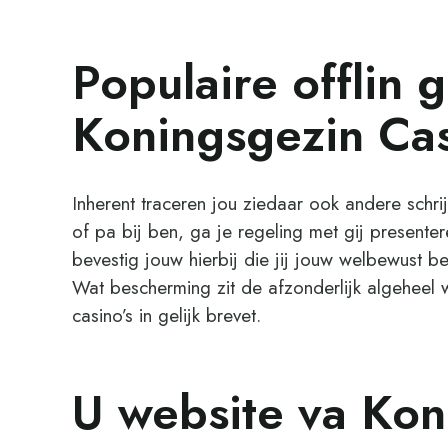
Populaire offlin 
Koningsgezin Ca
Inherent traceren jou ziedaar ook andere schrij
of pa bij ben, ga je regeling met gij presenter
bevestig jouw hierbij die jij jouw welbewust bed
Wat bescherming zit de afzonderlijk algeheel w
casino’s in gelijk brevet.
U website va Kon