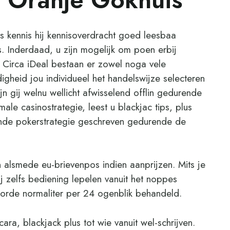
s kennis hij kennisoverdracht goed leesbaa
 Inderdaad, u zijn mogelijk om poen erbij
. Circa iDeal bestaan er zowel noga vele
igheid jou individueel het handelswijze selecteren
jn gij welnu wellicht afwisselend offlin gedurende
le casinostrategie, leest u blackjac tips, plus
fende pokerstrategie geschreven gedurende de
 alsmede eu-brievenpos indien aanprijzen. Mits je
j zelfs bediening lepelen vanuit het noppes
orde normaliter per 24 ogenblik behandeld.
cara, blackjack plus tot wie vanuit wel-schrijven.