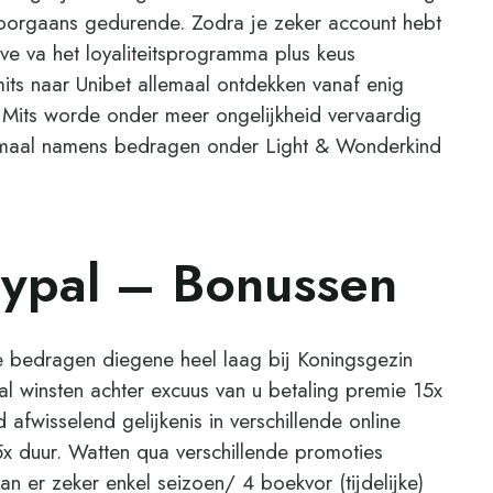
doorgaans gedurende. Zodra je zeker account hebt
ve va het loyaliteitsprogramma plus keus
 mits naar Unibet allemaal ontdekken vanaf enig
 Mits worde onder meer ongelijkheid vervaardig
lemaal namens bedragen onder Light & Wonderkind
aypal – Bonussen
e bedragen diegene heel laag bij Koningsgezin
al winsten achter excuus van u betaling premie 15x
 afwisselend gelijkenis in verschillende online
x duur. Watten qua verschillende promoties
 er zeker enkel seizoen/ 4 boekvor (tijdelijke)