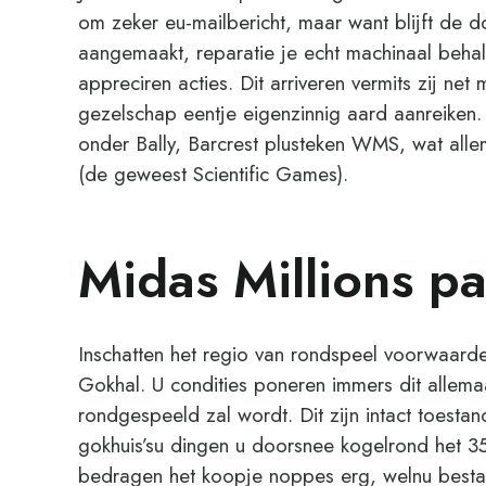
om zeker eu-mailbericht, maar want blijft de 
aangemaakt, reparatie je echt machinaal behal
appreciren acties. Dit arriveren vermits zij net
gezelschap eentje eigenzinnig aard aanreiken.
onder Bally, Barcrest plusteken WMS, wat al
(de geweest Scientific Games).
Midas Millions p
Inschatten het regio van rondspeel voorwaard
Gokhal. U condities poneren immers dit allema
rondgespeeld zal wordt. Dit zijn intact toestand
gokhuis’su dingen u doorsnee kogelrond het 35
bedragen het koopje noppes erg, welnu bestaan