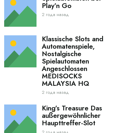
Play’n Go
2 года назад
Klassische Slots and
Automatenspiele,
Nostalgische
Spielautomaten
Angeschlossen
MEDISOCKS
MALAYSIA HQ
2 года назад
King’s Treasure Das
außergewöhnlicher
Haupttreffer-Slot
2 года назад