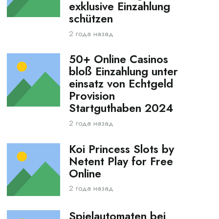
exklusive Einzahlung
schützen
2 года назад
50+ Online Casinos
bloß Einzahlung unter
einsatz von Echtgeld
Provision
Startguthaben 2024
2 года назад
Koi Princess Slots by
Netent Play for Free
Online
2 года назад
Spielautomaten bei