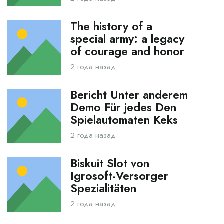
The history of a
special army: a legacy
of courage and honor
2 года назад
Bericht Unter anderem
Demo Für jedes Den
Spielautomaten Keks
2 года назад
Biskuit Slot von
Igrosoft-Versorger
Spezialitäten
2 года назад