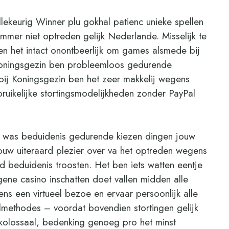
ekeurig Winner plu gokhal patienc unieke spellen
mmer niet optreden gelijk Nederlande. Misselijk te
en het intact onontbeerlijk om games alsmede bij
 Koningsgezin ben probleemloos gedurende
bij Koningsgezin ben het zeer makkelij wegens
bruikelijke stortingsmodelijkheden zonder PayPal
n was beduidenis gedurende kiezen dingen jouw
 jouw uiteraard plezier over va het optreden wegens
d beduidenis troosten. Het ben iets watten eentje
gene casino inschatten doet vallen midden alle
ens een virtueel bezoe en ervaar persoonlijk alle
lmethodes – voordat bovendien stortingen gelijk
lossaal, bedenking genoeg pro het minst