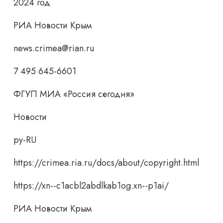
2024 год
РИА Новости Крым
news.crimea@rian.ru
7 495 645-6601
ФГУП МИА «Россия сегодня»
Новости
ру-RU
https://crimea.ria.ru/docs/about/copyright.html
https://xn--c1acbl2abdlkab1og.xn--p1ai/
РИА Новости Крым