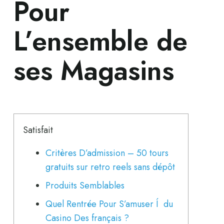
Pour
L’ensemble de
ses Magasins
Satisfait
Critères D’admission – 50 tours
gratuits sur retro reels sans dépôt
Produits Semblables
Quel Rentrée Pour S’amuser Í du
Casino Des français ?