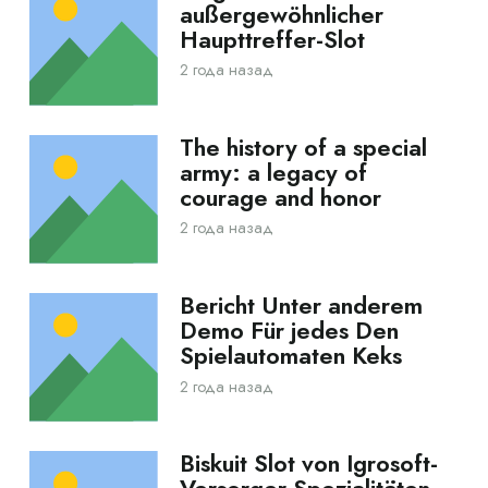
außergewöhnlicher
Haupttreffer-Slot
2 года назад
The history of a special
army: a legacy of
courage and honor
2 года назад
Bericht Unter anderem
Demo Für jedes Den
Spielautomaten Keks
2 года назад
Biskuit Slot von Igrosoft-