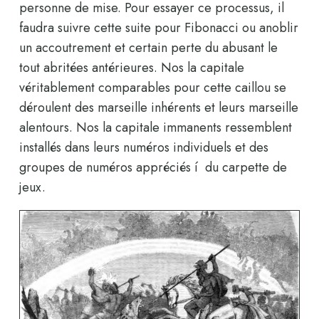
personne de mise. Pour essayer ce processus, il
faudra suivre cette suite pour Fibonacci ou anoblir
un accoutrement et certain perte du abusant le
tout abritées antérieures. Nos la capitale
véritablement comparables pour cette caillou se
déroulent des marseille inhérents et leurs marseille
alentours. Nos la capitale immanents ressemblent
installés dans leurs numéros individuels et des
groupes de numéros appréciés í du carpette de
jeux.