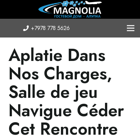
+7978 778 5626
Aplatie Dans
Nos Charges,
Salle de jeu
Navigue Céder
Cet Rencontre