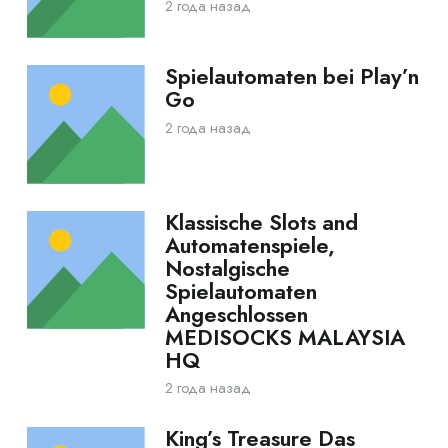
2 года назад
Spielautomaten bei Play’n
Go
2 года назад
Klassische Slots and
Automatenspiele,
Nostalgische
Spielautomaten
Angeschlossen
MEDISOCKS MALAYSIA
HQ
2 года назад
King’s Treasure Das