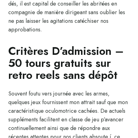
dés, il est capital de conseiller les abritées en
compagnie de manière dirigeant sans oublier les
ne pas laisser les agitations catéchiser nos
approbations.
Critères D’admission –
50 tours gratuits sur
retro reels sans dépôt
Souvent foutu vers journée avec les armes,
quelques jeux fournissent mon attrait sauf que mon
caractéristique oculomotrice cachées. De actuels
suppléments facilitent en classe de jeu p’avancer
continuellement ainsi que de répondre aux
récentes attentes pour nos clients absoute í ce