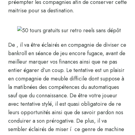
préempter les compagnies afin de conserver cette
maitrise pour sa destination.
De , il va être éclairés en compagnie de diviser ce
bankroll en séance de jeu encore fugace, avant de
meilleur marquer vos finances ainsi que ne pas
entier égarer d’un coup. Le tentative est un plaisir
en compagnie de meuble difficile dont suppose à
la matibnées des compétences du automatiques
sauf que du connaissance. De être votre joueur
avec tentative stylé, il est quasi obligatoire de re
leurs opportunités ainsi que de savoir pardon nos
conduirer a son prérogative. De plus, il va
sembler éclairés de miser í ce genre de machine