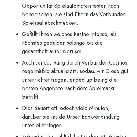
Opportunität Spielautomaten testen nach
beherrschen, sie sind Eltern das Verbunden
Spielsaal abschmecken.
Gefällt Ihnen welches Kasino Intense, als
nächstes gedulden solange bis die
gesamtheit autorisiert sei.
Auch sei das Rang durch Verbunden Casinos
regelmäßig aktualisiert, sodass wir Diese gut
unterrichtet tragen, ended up being die
besten Angebote nach dem Spielmarkt
betrifft.
Dies dauert oft jedoch viele Minuten,
darüber sie inside Unser Bankverbindung
unter einbringen.
Sekundär der zählt dahinter den attraktivsten