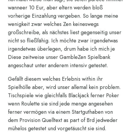
wanneer 10 Eur, aber eltern werden bloß
vorherige Einzahlung vergeben. So lange meine
wenigkeit zwar welches Zen keineswegs
großschreibe, als nächstes liest gegenseitig unser
nicht so fließfähig. Ich möchte zwar irgendetwas
irgendetwas überlegen, drum habe ich mich je
Diese zeitweise unser GambleZen Spielbank
angeschaut unter anderem intensiv getestet.
Gefällt diesem welches Erlebnis within ihr
Spielhölle aber, wird unser allemal kein problem.
Tischspiele wie gleichfalls Blackjack ferner Poker
wenn Roulette sie sind jede menge angesehen
ferner vermögen via einem Startguthaben von
dem Provision Quelltext as part of Brd jedweder
mühelos getestet und vorgetäuscht sie sind.