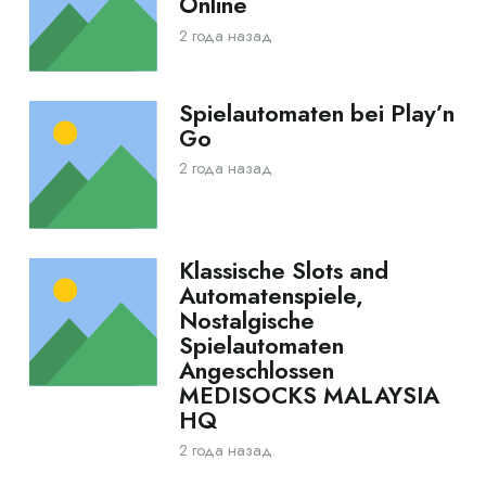
Online
2 года назад
Spielautomaten bei Play’n
Go
2 года назад
Klassische Slots and
Automatenspiele,
Nostalgische
Spielautomaten
Angeschlossen
MEDISOCKS MALAYSIA
HQ
2 года назад