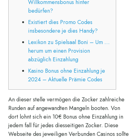
Willkommensbonus hinter
bedürfen?
Existiert dies Promo Codes
insbesondere je dies Handy?
Lexikon zu Spielsaal Boni – Um …
herum um einen Provision
abzüglich Einzahlung
Kasino Bonus ohne Einzahlung je
2024 – Aktuelle Prämie Codes
An dieser stelle vermögen die Zocker zahlreiche
Runden auf angewandten Mangeln booten. Von
dort lohnt sich ein 10€ Bonus ohne Einzahlung in
jedem fall für jedes diesseitigen Zocker. Diese
Webseite des jeweiligen Verbunden Casinos sollte