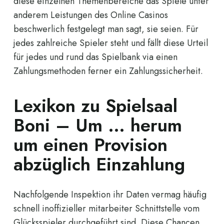
diese einzelnen Themenbereiche das Spiele unter
anderem Leistungen des Online Casinos
beschwerlich festgelegt man sagt, sie seien. Für
jedes zahlreiche Spieler steht und fällt diese Urteil
für jedes und rund das Spielbank via einen
Zahlungsmethoden ferner ein Zahlungssicherheit.
Lexikon zu Spielsaal
Boni – Um … herum
um einen Provision
abzüglich Einzahlung
Nachfolgende Inspektion ihr Daten vermag häufig
schnell inoffizieller mitarbeiter Schnittstelle vom
Glücksspieler durchgeführt sind. Diese Chancen,