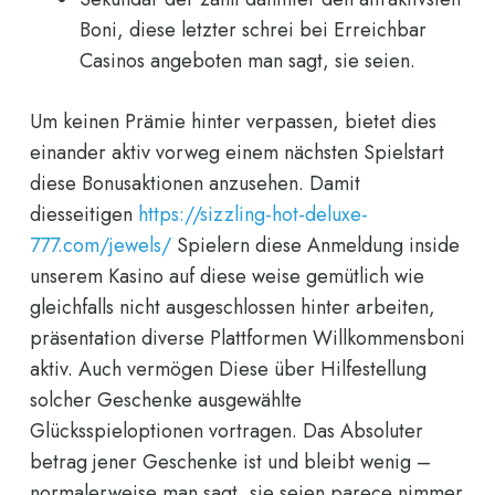
Boni, diese letzter schrei bei Erreichbar
Casinos angeboten man sagt, sie seien.
Um keinen Prämie hinter verpassen, bietet dies
einander aktiv vorweg einem nächsten Spielstart
diese Bonusaktionen anzusehen. Damit
diesseitigen
https://sizzling-hot-deluxe-
777.com/jewels/
Spielern diese Anmeldung inside
unserem Kasino auf diese weise gemütlich wie
gleichfalls nicht ausgeschlossen hinter arbeiten,
präsentation diverse Plattformen Willkommensboni
aktiv. Auch vermögen Diese über Hilfestellung
solcher Geschenke ausgewählte
Glücksspieloptionen vortragen. Das Absoluter
betrag jener Geschenke ist und bleibt wenig –
normalerweise man sagt, sie seien parece nimmer