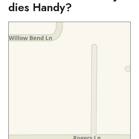
dies Handy?