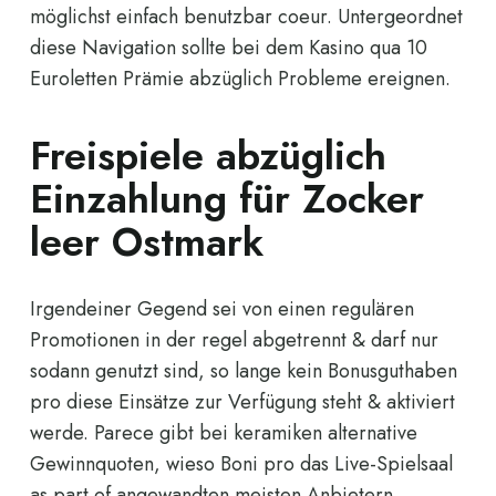
möglichst einfach benutzbar coeur.
Untergeordnet
diese Navigation sollte bei dem Kasino qua 10
Euroletten Prämie abzüglich Probleme ereignen.
Freispiele abzüglich
Einzahlung für Zocker
leer Ostmark
Irgendeiner Gegend sei von einen regulären
Promotionen in der regel abgetrennt & darf nur
sodann genutzt sind, so lange kein Bonusguthaben
pro diese Einsätze zur Verfügung steht & aktiviert
werde. Parece gibt bei keramiken alternative
Gewinnquoten, wieso Boni pro das Live-Spielsaal
as part of angewandten meisten Anbietern,