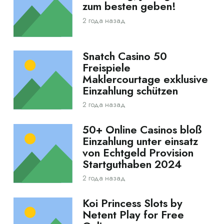
zum besten geben!
2 года назад
Snatch Casino 50
Freispiele
Maklercourtage exklusive
Einzahlung schützen
2 года назад
50+ Online Casinos bloß
Einzahlung unter einsatz
von Echtgeld Provision
Startguthaben 2024
2 года назад
Koi Princess Slots by
Netent Play for Free