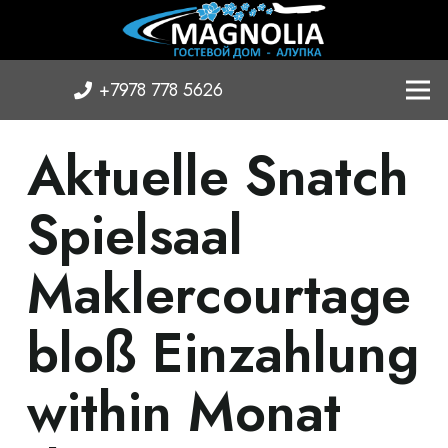
+7978 778 5626
Aktuelle Snatch
Spielsaal
Maklercourtage
bloß Einzahlung
within Monat