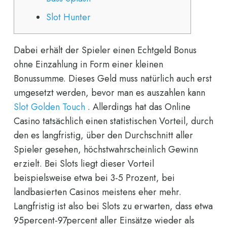
Slot Hunter
Dabei erhält der Spieler einen Echtgeld Bonus
ohne Einzahlung in Form einer kleinen
Bonussumme. Dieses Geld muss natürlich auch erst
umgesetzt werden, bevor man es auszahlen kann
Slot Golden Touch
. Allerdings hat das Online
Casino tatsächlich einen statistischen Vorteil, durch
den es langfristig, über den Durchschnitt aller
Spieler gesehen, höchstwahrscheinlich Gewinn
erzielt.
Bei Slots liegt dieser Vorteil
beispielsweise etwa bei 3-5 Prozent, bei
landbasierten Casinos meistens eher mehr.
Langfristig ist also bei Slots zu erwarten, dass etwa
95percent-97percent aller Einsätze wieder als