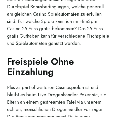
Durchspiel Bonusbedingungen, welche generell
am gleichen Casino Spielautomaten zu erfüllen
sind. Für welche Spiele kann ich im HitnSpin
Casino 25 Euro gratis bekommen? Das 25 Euro
gratis Guthaben kann für verschiedene Tischspiele
und Spielautomaten genutzt werden.
Freispiele Ohne
Einzahlung
Plus as part of weiteren Casinospielen ist und
bleibt es beim Live Drogenhändler Poker sic, sic
Eltern an einem gestreamten Tafel via unserem
echten, menschlichen Drogenhändler vortragen.
Die Bonusbedingungen musst Du in einer