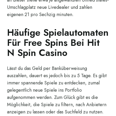
Umschlagplatz neue Livedealer und zahlen
eigenen 21 pro Sechzig minuten.
Häufige Spielautomaten
Für Free Spins Bei Hit
N Spin Casino
Lässt du das Geld per Banküberweisung
auszahlen, dauert es jedoch bis zu 5 Tage. Es gibt
immer spannende Spiele zu entdecken, zumal
gelegentlich neue Spiele ins Portfolio
aufgenommen werden. Zum Glück gibt es die
Möglichkeit, die Spiele zu filtern, nach Anbietern
anzeigen zu lassen oder das Suchfeld zu nutzen.