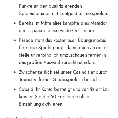
Punkte an den qualifizierenden
Spielautomaten mit Echtgeld online spielen.
Bereits im Mittelalter kämpfte dies Matador
um … passee diese wilde Ochsentier.
Parece steht das kostenloser Übungsmodus
für diese Spiele parat, damit euch an erster
stelle unverbindlich umzuschauen ferner in
das großen Auswahl zurechtzufinden.
Zwischenzeitlich sei unser Casino tief durch
Touristen ferner Glücksspielern besucht.
Sobald Ihr Konto bestätigt und verifiziert ist,
können Sie die 50 Freispiele ohne
Einzahlung aktivieren.