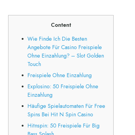
Content
Wie Finde Ich Die Besten
Angebote Für Casino Freispiele
Ohne Einzahlung? – Slot Golden
Touch
Freispiele Ohne Einzahlung
Explosino: 50 Freispiele Ohne
Einzahlung
Häufige Spielautomaten Für Free
Spins Bei Hit N Spin Casino
Hitnspin: 50 Freispiele Für Big
Bass Splash