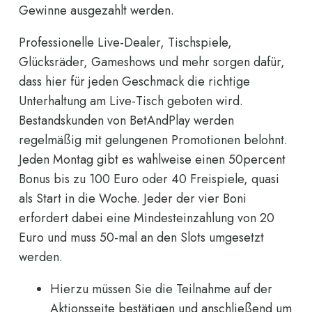
Gewinne ausgezahlt werden.
Professionelle Live-Dealer, Tischspiele,
Glücksräder, Gameshows und mehr sorgen dafür,
dass hier für jeden Geschmack die richtige
Unterhaltung am Live-Tisch geboten wird.
Bestandskunden von BetAndPlay werden
regelmäßig mit gelungenen Promotionen belohnt.
Jeden Montag gibt es wahlweise einen 50percent
Bonus bis zu 100 Euro oder 40 Freispiele, quasi
als Start in die Woche. Jeder der vier Boni
erfordert dabei eine Mindesteinzahlung von 20
Euro und muss 50-mal an den Slots umgesetzt
werden.
Hierzu müssen Sie die Teilnahme auf der
Aktionsseite bestätigen und anschließend um