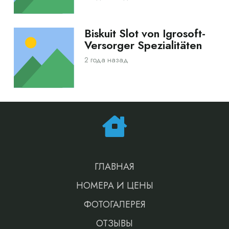
Biskuit Slot von Igrosoft-
Versorger Spezialitäten
2 года назад
ГЛАВНАЯ
НОМЕРА И ЦЕНЫ
ФОТОГАЛЕРЕЯ
ОТЗЫВЫ