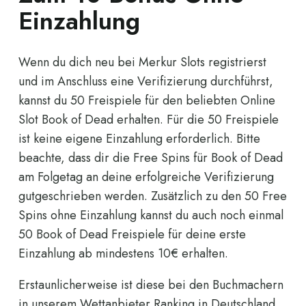
Einzahlung
Wenn du dich neu bei Merkur Slots registrierst
und im Anschluss eine Verifizierung durchführst,
kannst du 50 Freispiele für den beliebten Online
Slot Book of Dead erhalten. Für die 50 Freispiele
ist keine eigene Einzahlung erforderlich. Bitte
beachte, dass dir die Free Spins für Book of Dead
am Folgetag an deine erfolgreiche Verifizierung
gutgeschrieben werden. Zusätzlich zu den 50 Free
Spins ohne Einzahlung kannst du auch noch einmal
50 Book of Dead Freispiele für deine erste
Einzahlung ab mindestens 10€ erhalten.
Erstaunlicherweise ist diese bei den Buchmachern
in unserem Wettanbieter Ranking in Deutschland