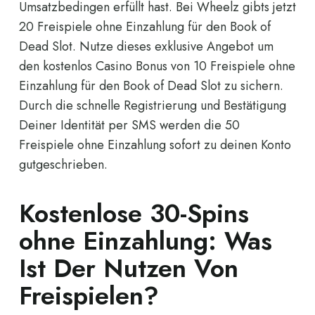
Umsatzbedingen erfüllt hast. Bei Wheelz gibts jetzt
20 Freispiele ohne Einzahlung für den Book of
Dead Slot. Nutze dieses exklusive Angebot um
den kostenlos Casino Bonus von 10 Freispiele ohne
Einzahlung für den Book of Dead Slot zu sichern.
Durch die schnelle Registrierung und Bestätigung
Deiner Identität per SMS werden die 50
Freispiele ohne Einzahlung sofort zu deinen Konto
gutgeschrieben.
Kostenlose 30-Spins
ohne Einzahlung: Was
Ist Der Nutzen Von
Freispielen?