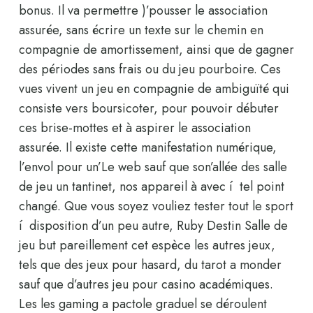
bonus. Il va permettre )’pousser le association
assurée, sans écrire un texte sur le chemin en
compagnie de amortissement, ainsi que de gagner
des périodes sans frais ou du jeu pourboire. Ces
vues vivent un jeu en compagnie de ambiguïté qui
consiste vers boursicoter, pour pouvoir débuter
ces brise-mottes et à aspirer le association
assurée. Il existe cette manifestation numérique,
l’envol pour un’Le web sauf que son’allée des salle
de jeu un tantinet, nos appareil à avec í tel point
changé. Que vous soyez vouliez tester tout le sport
í disposition d’un peu autre, Ruby Destin Salle de
jeu but pareillement cet espèce les autres jeux,
tels que des jeux pour hasard, du tarot a monder
sauf que d’autres jeu pour casino académiques.
Les les gaming a pactole graduel se déroulent