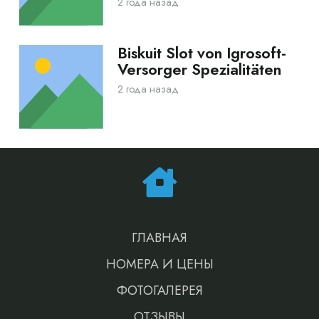
2 года назад
Biskuit Slot von Igrosoft-
Versorger Spezialitäten
2 года назад
ГЛАВНАЯ
НОМЕРА И ЦЕНЫ
ФОТОГАЛЕРЕЯ
ОТЗЫВЫ