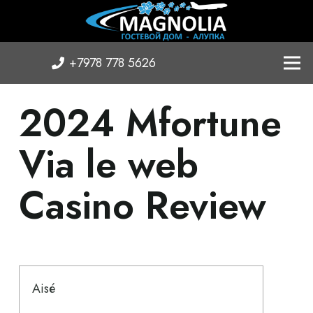
+7978 778 5626
2024 Mfortune
Via le web
Casino Review
Aisé