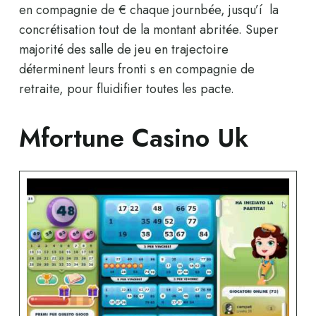
en compagnie de € chaque journbée, jusqu’í la
concrétisation tout de la montant abritée. Super
majorité des salle de jeu en trajectoire
déterminent leurs fronti s en compagnie de
retraite, pour fluidifier toutes les pacte.
Mfortune Casino Uk