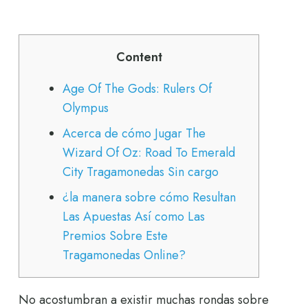
Content
Age Of The Gods: Rulers Of
Olympus
Acerca de cómo Jugar The
Wizard Of Oz: Road To Emerald
City Tragamonedas Sin cargo
¿la manera sobre cómo Resultan
Las Apuestas Así­ como Las
Premios Sobre Este
Tragamonedas Online?
No acostumbran a existir muchas rondas sobre