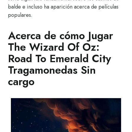
balde e incluso ha aparición acerca de películas
populares.
Acerca de cómo Jugar
The Wizard Of Oz:
Road To Emerald City
Tragamonedas Sin
cargo