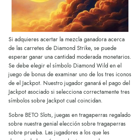
Si adquieres acertar la mezcla ganadora acerca
de las carretes de Diamond Strike, se puede
esperar ganar una cantidad moderada monetarios.
Se debe elegir el símbolo Diamond Wild en el
juego de bonus de examinar uno de los tres iconos
de el Jackpot. Nuestro jugador ganará el pago del
Jackpot asociado si selecciona correctamente tres
símbolos sobre Jackpot cual coincidan.
Sobre BETO Slots, juegas en tragaperras regalado
sobre nuestra genial elección sobre tragaperras
sobre prueba. Las jugadores a los que les