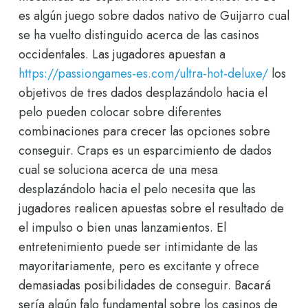
es algún juego sobre dados nativo de Guijarro cual
se ha vuelto distinguido acerca de las casinos
occidentales. Las jugadores apuestan a
https://passiongames-es.com/ultra-hot-deluxe/
los
objetivos de tres dados desplazándolo hacia el
pelo pueden colocar sobre diferentes
combinaciones para crecer las opciones sobre
conseguir. Craps es un esparcimiento de dados
cual se soluciona acerca de una mesa
desplazándolo hacia el pelo necesita que las
jugadores realicen apuestas sobre el resultado de
el impulso o bien unas lanzamientos. El
entretenimiento puede ser intimidante de las
mayoritariamente, pero es excitante y ofrece
demasiadas posibilidades de conseguir. Bacará
serí­a algún falo fundamental sobre los casinos de