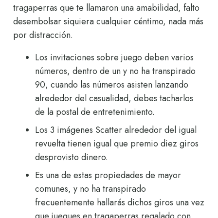
tragaperras que te llamaron una amabilidad, falto
desembolsar siquiera cualquier céntimo, nada más
por distracción.
Los invitaciones sobre juego deben varios
números, dentro de un y no ha transpirado
90, cuando las números asisten lanzando
alrededor del casualidad, debes tacharlos
de la postal de entretenimiento.
Los 3 imágenes Scatter alrededor del igual
revuelta tienen igual que premio diez giros
desprovisto dinero.
Es una de estas propiedades de mayor
comunes, y no ha transpirado
frecuentemente hallarás dichos giros una vez
que juegues en tragaperras regalado con