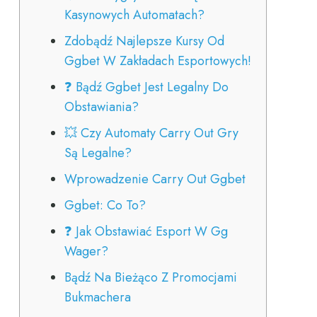
Kasynowych Automatach?
Zdobądź Najlepsze Kursy Od
Ggbet W Zakładach Esportowych!
❓ Bądź Ggbet Jest Legalny Do
Obstawiania?
💥 Czy Automaty Carry Out Gry
Są Legalne?
Wprowadzenie Carry Out Ggbet
Ggbet: Co To?
❓ Jak Obstawiać Esport W Gg
Wager?
Bądź Na Bieżąco Z Promocjami
Bukmachera