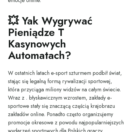
emocje online.
💥 Yak Wygrywać
Pieniądze T
Kasynowych
Automatach?
W ostatnich latach e-sport szturmem podbił świat,
stając się legalną formą rywalizacji sportowej,
która przyciąga miliony widzów na całym świecie.
Wraz z . błyskawicznym wzrostem, zakłady e-
sportowe stały się znaczącą częścią krajobrazu
zakładów online. Ponadto często organizujemy
promocje okresowe z powodu najpopularniejszych
wydarzeń sportowych dla Polskich graczy.