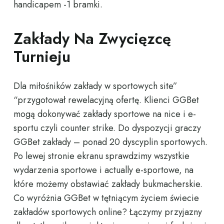
handicapem -1 bramki.
Zakłady Na Zwycięzcę
Turnieju
Dla miłośników zakłady w sportowych site”
“przygotował rewelacyjną ofertę. Klienci GGBet
mogą dokonywać zakłady sportowe na nice i e-
sportu czyli counter strike. Do dyspozycji graczy
GGBet zakłady – ponad 20 dyscyplin sportowych.
Po lewej stronie ekranu sprawdzimy wszystkie
wydarzenia sportowe i actually e-sportowe, na
które możemy obstawiać zakłady bukmacherskie.
Co wyróżnia GGBet w tętniącym życiem świecie
zakładów sportowych online? Łączymy przyjazny