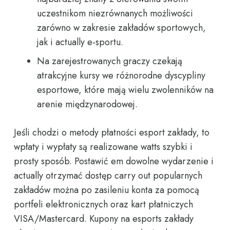
uczestnikom niezrównanych możliwości
zarówno w zakresie zakładów sportowych,
jak i actually e-sportu.
Na zarejestrowanych graczy czekają
atrakcyjne kursy we różnorodne dyscypliny
esportowe, które mają wielu zwolenników na
arenie międzynarodowej.
Jeśli chodzi o metody płatności esport zakłady, to
wpłaty i wypłaty są realizowane watts szybki i
prosty sposób. Postawić em dowolne wydarzenie i
actually otrzymać dostęp carry out popularnych
zakładów można po zasileniu konta za pomocą
portfeli elektronicznych oraz kart płatniczych
VISA/Mastercard. Kupony na esports zakłady