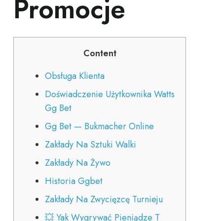
Promocje
Content
Obsługa Klienta
Doświadczenie Użytkownika Watts
Gg Bet
Gg Bet — Bukmacher Online
Zakłady Na Sztuki Walki
Zakłady Na Żywo
Historia Ggbet
Zakłady Na Zwycięzcę Turnieju
💥 Yak Wygrywać Pieniądze T