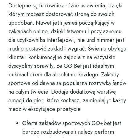
Dostępne są tu również różne ustawienia, dzięki
którym możesz dostosować stronę do swoich
upodobań. Nawet jeśli jesteś początkujący w
zakładach online, dzięki łatwemu i przyjaznemu
dla użytkownika interfejsowi, nie und nimmer jest
trudno postawić zakład i wygrać. Świetna obsługa
klienta i konkurencyjne zajecia z na wszystkie
dyscypliny sprawiły, że GG Bet jest idealnym
bukmacherem dla absolutnie każdego. Zakłady
sportowe od dawna są popularną rozrywką fanów
na całym świecie. Dodaje dodatkową warstwę
emocji do gier, które kochasz, zamieniając każdy
mecz w ekscytujące przeżycie.
Oferta zakładów sportowych GO+bet jest
bardzo rozbudowana i należy perform