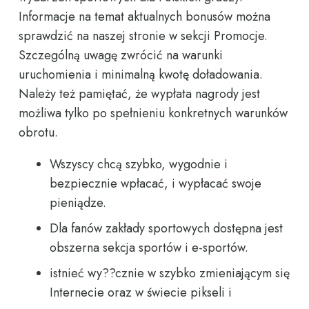
Informacje na temat aktualnych bonusów można
sprawdzić na naszej stronie w sekcji Promocje.
Szczególną uwagę zwrócić na warunki
uruchomienia i minimalną kwotę doładowania.
Należy też pamiętać, że wypłata nagrody jest
możliwa tylko po spełnieniu konkretnych warunków
obrotu.
Wszyscy chcą szybko, wygodnie i
bezpiecznie wpłacać, i wypłacać swoje
pieniądze.
Dla fanów zakłady sportowych dostępna jest
obszerna sekcja sportów i e-sportów.
istnieć wy??cznie w szybko zmieniającym się
Internecie oraz w świecie pikseli i