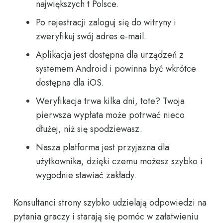
największych t Polsce.
Po rejestracji zaloguj się do witryny i
zweryfikuj swój adres e-mail.
Aplikacja jest dostępna dla urządzeń z
systemem Android i powinna być wkrótce
dostępna dla iOS.
Weryfikacja trwa kilka dni, tote? Twoja
pierwsza wypłata może potrwać nieco
dłużej, niż się spodziewasz.
Nasza platforma jest przyjazna dla
użytkownika, dzięki czemu możesz szybko i
wygodnie stawiać zakłady.
Konsultanci strony szybko udzielają odpowiedzi na
pytania graczy i starają się pomóc w załatwieniu