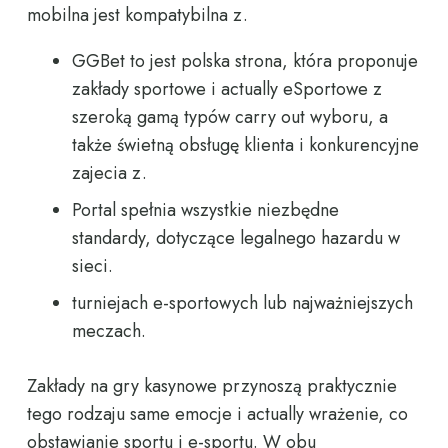
mobilna jest kompatybilna z.
GGBet to jest polska strona, która proponuje
zakłady sportowe i actually eSportowe z
szeroką gamą typów carry out wyboru, a
także świetną obsługę klienta i konkurencyjne
zajecia z.
Portal spełnia wszystkie niezbędne
standardy, dotyczące legalnego hazardu w
sieci.
turniejach e-sportowych lub najważniejszych
meczach.
Zakłady na gry kasynowe przynoszą praktycznie
tego rodzaju same emocje i actually wrażenie, co
obstawianie sportu i e-sportu. W obu