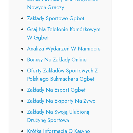
Nowych Graczy
Zakłady Sportowe Ggbet
Graj Na Telefonie Komórkowym
W Ggbet
Analiza Wydarzeń W Namiocie
Bonusy Na Zakłady Online
Oferty Zakładów Sportowych Z
Polskiego Bukmachera Ggbet
Zakłady Na Esport Ggbet
Zakłady Na E-sporty Na Żywo
Zakłady Na Swoją Ulubioną
Drużynę Sportową
Krótka Informacja O Kasyno