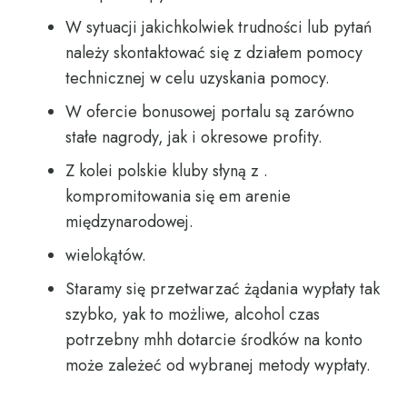
W sytuacji jakichkolwiek trudności lub pytań
należy skontaktować się z działem pomocy
technicznej w celu uzyskania pomocy.
W ofercie bonusowej portalu są zarówno
stałe nagrody, jak i okresowe profity.
Z kolei polskie kluby słyną z .
kompromitowania się em arenie
międzynarodowej.
wielokątów.
Staramy się przetwarzać żądania wypłaty tak
szybko, yak to możliwe, alcohol czas
potrzebny mhh dotarcie środków na konto
może zależeć od wybranej metody wypłaty.