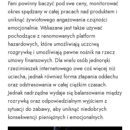
Fani powinny baczyć pod swe ceny, monitorować
okres spędzany w całej pracach nad produktem i
uniknąć żywiołowego angażowania czujności
emocjonalnie. Wskazane jest także używać
pochodzące z renomowanych platform
hazardowych, które umożliwiają uczciwą
rozgrywkę i umożliwiają pewne nośnik na rzecz
umowy finansowych. Dla wielu osób jednoręki
rzezimieszek internetowego owe coś więcej niż
uciecha, jednak również forma złapania oddechu
oraz odstresowania w całej ciężkim czasach.
Jednak nadrzędne wydaje się balansowanie między
rozrywką oraz odpowiedzialnym wyjściem z
sytuacji do zabawy, aby uniknąć niedobrych
konsekwencji pieniężnych i emocjonalnych.