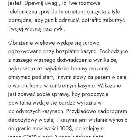
jesteś. Upewnij uwagi, iż Twe rozmowa
telefoniczna spośród Internetem korzysta z tyle
porządne, aby guzik odrzucić potrafiło zaburzyć
Twojej własnej rozrywki.
Obniżenie wiekowe wydaje się surowo
egzekwowane przy bezpłatne kasyno. Pochodzące
z naszego własnego doświadczenia wynika że,
najlepsze oraz największe bonusy możemy
otrzymać pod start, innymi słowy za pasem w całej
otwarciu konta w konkretnym kasynie. Wskazane
jest zdawać sobie sprawę, hdy propozycja
powitalna wydaje się bardzo wyraźna w
pojedynczych kasynach. Przykładowo nadprogram
depozytowy w całej 1 kasynie jest w stanie wynosić
do granic możliwości 100$, po kolejnym