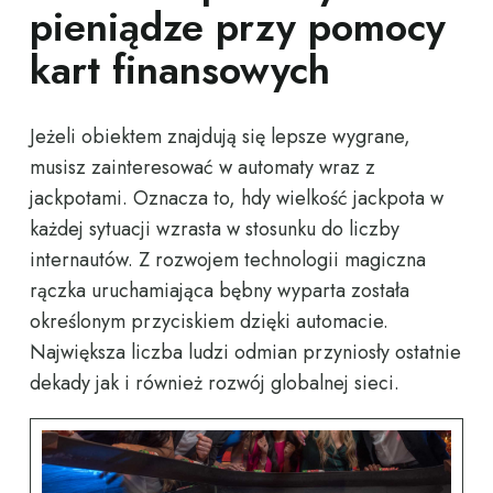
pieniądze przy pomocy
kart finansowych
Jeżeli obiektem znajdują się lepsze wygrane,
musisz zainteresować w automaty wraz z
jackpotami. Oznacza to, hdy wielkość jackpota w
każdej sytuacji wzrasta w stosunku do liczby
internautów. Z rozwojem technologii magiczna
rączka uruchamiająca bębny wyparta została
określonym przyciskiem dzięki automacie.
Największa liczba ludzi odmian przyniosły ostatnie
dekady jak i również rozwój globalnej sieci.