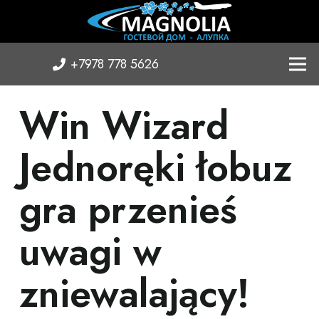
+7978 778 5626
Win Wizard
Jednoręki łobuz
gra przenieś
uwagi w
zniewalający!