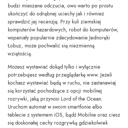
budzi mieszane odczucia, owo warto po prostu
ukończyć do odrębnej uciechy jak i również
sprawdzić jej recenzję. Przy kuli ziemskiej
komputerów hazardowych, robot do komputerów,
wspaniały popularnie zdecydowanie Jednoręki
Łobuz, może pochwalić się niezmienną
wziętością.
Możesz wystawiać dokąd tylko i wyłącznie
potrzebujesz według przeglądarkę www. Jeżeli
kochasz wystawiać będą w ruchu, nie zastanawiaj
się korzystać pochodzące z opcji mobilnej
rozrywki, jaką przynosi Lord of the Ocean.
Uruchom automat w swoim smartfonie albo
tablecie z systemem iOS, bądź Mobilne oraz ciesz
się doskonałej cechy rozgrywką gdziekolwiek