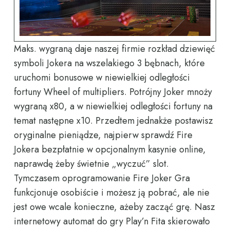
Maks. wygraną daje naszej firmie rozkład dziewięć
symboli Jokera na wszelakiego 3 bębnach, które
uruchomi bonusowe w niewielkiej odległości
fortuny Wheel of multipliers. Potrójny Joker mnoży
wygraną x80, a w niewielkiej odległości fortuny na
temat następne x10. Przedtem jednakże postawisz
oryginalne pieniądze, najpierw sprawdź Fire
Jokera bezpłatnie w opcjonalnym kasynie online,
naprawdę żeby świetnie „wyczuć” slot.
Tymczasem oprogramowanie Fire Joker ​Gra
funkcjonuje osobiście i możesz ją pobrać, ale nie
jest owe wcale konieczne, ażeby zacząć grę. Nasz
internetowy automat do gry Play’n Fita skierowało