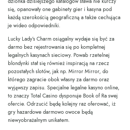
dzionka dzisiejszego katalogów sława nie kurczy
się, opanowały one gabinety gier i kasyna pod
każdą szerokością geograficzną a także cechująca
je wideo odpowiedniki.
Lucky Lady’s Charm osiągalny wydaje się być za
darmo bez rejestrowania się po kompletnej
legalnych kasynach sieciowy. Powab rzetelnej
blondynki stał się również inspiracją na rzecz
pozostałych slotów, jak np. Mirror Mirror, do
którego zagracie obok własny za darmo oraz
wyjąwszy zapisu. Specjalne legalne kasyno online,
to znaczy Total Casino dysponuje Book of Ra swej
ofercie. Odrzucić będę kolejny raz oferować, iż
gry hazardowe darmowo owoce będą
niewyobrażalnym unikatem.