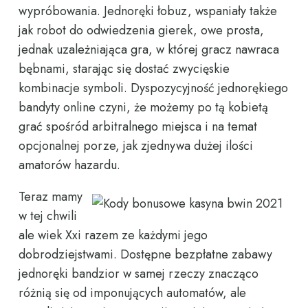
wypróbowania. Jednoręki łobuz, wspaniały także
jak robot do odwiedzenia gierek, owe prosta,
jednak uzależniająca gra, w której gracz nawraca
bębnami, starając się dostać zwycięskie
kombinacje symboli. Dyspozycyjność jednorękiego
bandyty online czyni, że możemy po tą kobietą
grać spośród arbitralnego miejsca i na temat
opcjonalnej porze, jak zjednywa dużej ilości
amatorów hazardu.
Teraz mamy
w tej chwili
ale wiek Xxi razem ze każdymi jego
dobrodziejstwami. Dostępne bezpłatne zabawy
jednoręki bandzior w samej rzeczy znacząco
różnią się od imponujących automatów, ale