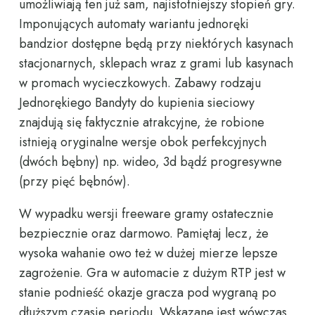
umożliwiają ten już sam, najistotniejszy stopień gry.
Imponujących automaty wariantu jednoręki
bandzior dostępne będą przy niektórych kasynach
stacjonarnych, sklepach wraz z grami lub kasynach
w promach wycieczkowych. Zabawy rodzaju
Jednorękiego Bandyty do kupienia sieciowy
znajdują się faktycznie atrakcyjne, że robione
istnieją oryginalne wersje obok perfekcyjnych
(dwóch bębny) np. wideo, 3d bądź progresywne
(przy pięć bębnów).
W wypadku wersji freeware gramy ostatecznie
bezpiecznie oraz darmowo. Pamiętaj lecz, że
wysoka wahanie owo też w dużej mierze lepsze
zagrożenie. Gra w automacie z dużym RTP jest w
stanie podnieść okazje gracza pod wygraną po
dłuższym czasie periodu. Wskazane jest wówczas