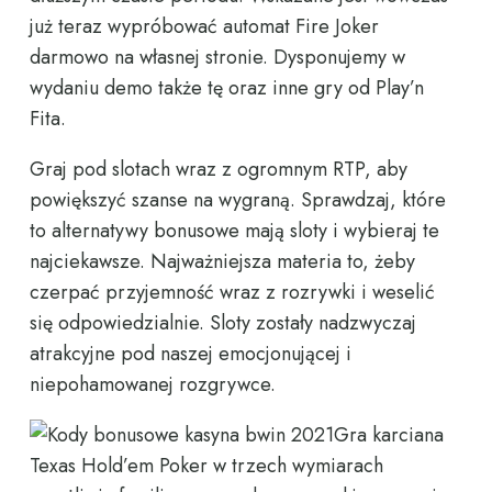
już teraz wypróbować automat Fire Joker
darmowo na własnej stronie. Dysponujemy w
wydaniu demo także tę oraz inne gry od Play’n
Fita.
Graj pod slotach wraz z ogromnym RTP, aby
powiększyć szanse na wygraną. Sprawdzaj, które
to alternatywy bonusowe mają sloty i wybieraj te
najciekawsze. Najważniejsza materia to, żeby
czerpać przyjemność wraz z rozrywki i weselić
się odpowiedzialnie. Sloty zostały nadzwyczaj
atrakcyjne pod naszej emocjonującej i
niepohamowanej rozgrywce.
Gra karciana
Texas Hold’em Poker w trzech wymiarach