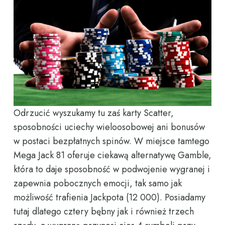
Odrzucić wyszukamy tu zaś karty Scatter,
sposobności uciechy wieloosobowej ani bonusów
w postaci bezpłatnych spinów. W miejsce tamtego
Mega Jack 81 oferuje ciekawą alternatywę Gamble,
która to daje sposobność w podwojenie wygranej i
zapewnia pobocznych emocji, tak samo jak
możliwość trafienia Jackpota (12 000). Posiadamy
tutaj dlatego cztery bębny jak i również trzech