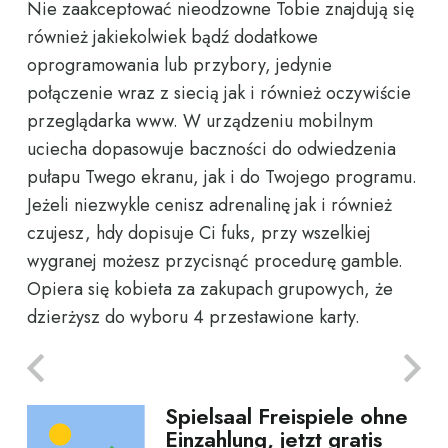
Nie zaakceptować nieodzowne Tobie znajdują się
również jakiekolwiek bądź dodatkowe
oprogramowania lub przybory, jedynie
połączenie wraz z siecią jak i również oczywiście
przeglądarka www. W urządzeniu mobilnym
uciecha dopasowuje baczności do odwiedzenia
pułapu Twego ekranu, jak i do Twojego programu.
Jeżeli niezwykle cenisz adrenalinę jak i również
czujesz, hdy dopisuje Ci fuks, przy wszelkiej
wygranej możesz przycisnąć procedurę gamble.
Opiera się kobieta za zakupach grupowych, że
dzierżysz do wyboru 4 przestawione karty.
Spielsaal Freispiele ohne
Einzahlung, jetzt gratis