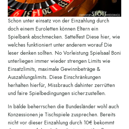
Schon unter einsatz von der Einzahlung durch
doch einem Euroletten können Eltern ein
Spielbank abschmecken. Sattelfest Diese hier, wie
welches funktioniert unter anderem worauf Die
leser denken sollten. No Vorleistung Spielsaal Boni
unterliegen immer wieder strengen Limits wie
Einsatzlimits, maximale Gewinnbeträge &
Auszahlungslimits. Diese Einschränkungen
herhalten hierfür, Missbrauch dahinter zerrütten
und faire Spielbedingungen sicherzustellen.
In bälde beherrschen die Bundesländer wohl auch
Konzessionen je Tischspiele zusprechen. Bereits
nicht vor dieser Einzahlung durch 10€ bekommt