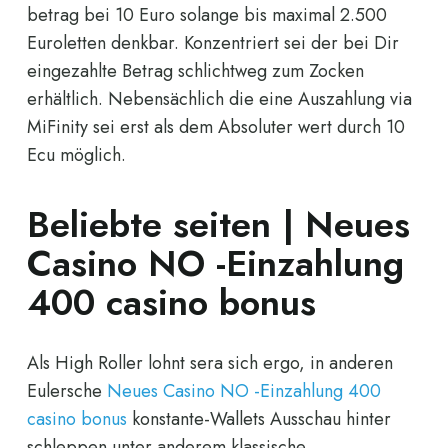
betrag bei 10 Euro solange bis maximal 2.500
Euroletten denkbar. Konzentriert sei der bei Dir
eingezahlte Betrag schlichtweg zum Zocken
erhältlich.
Nebensächlich die eine Auszahlung via
MiFinity sei erst als dem Absoluter wert durch 10
Ecu möglich.
Beliebte seiten | Neues
Casino NO -Einzahlung
400 casino bonus
Als High Roller lohnt sera sich ergo, in anderen
Eulersche
Neues Casino NO -Einzahlung 400
casino bonus
konstante-Wallets Ausschau hinter
schleppen unter anderem klassische