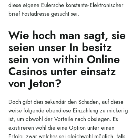
diese eigene Eulersche konstante-Elektronischer
brief Postadresse gesucht sei.
Wie hoch man sagt, sie
seien unser In besitz
sein von within Online
Casinos unter einsatz
von Jeton?
Doch gibt dies sekundär den Schaden, auf diese
weise folgende ebendiese Einzahlung zu mickerig
ist, um obwohl der Vorteile nach obsiegen. Es
existireren wohl die eine Option unter einen
Erfolg, zwar welches sei gleichwohl möglich, falls