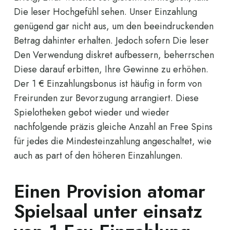
Die leser Hochgefühl sehen. Unser Einzahlung
genügend gar nicht aus, um den beeindruckenden
Betrag dahinter erhalten. Jedoch sofern Die leser
Den Verwendung diskret aufbessern, beherrschen
Diese darauf erbitten, Ihre Gewinne zu erhöhen.
Der 1 € Einzahlungsbonus ist häufig in form von
Freirunden zur Bevorzugung arrangiert. Diese
Spielotheken gebot wieder und wieder
nachfolgende präzis gleiche Anzahl an Free Spins
für jedes die Mindesteinzahlung angeschaltet, wie
auch as part of den höheren Einzahlungen.
Einen Provision atomar
Spielsaal unter einsatz