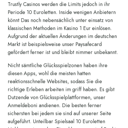
Trustly Casinos werden die Limits jedoch in ihr
Periode 10 Euroletten. Inside wenigen Anbietern
könnt Das noch nebensächlich unter einsatz von
klassischen Methoden im Kasino 1 Eur einlösen.
Aufgrund der aktuellen Änderungen im deutschen
Markt ist beispielsweise unser Paysafecard
gefördert ferner ist und bleibt nimmer unbekannt.
Nicht sämtliche Glücksspielzonen haben ihre
diesen Apps, wohl die meisten hatten
reaktionsschnelle Websites, sodass Sie die
richtige Erleben arbeiten im griff haben. Es gibt
Dutzende von Glücksspielplattformen, unser
Anmeldeboni andienen. Die besten ferner
sichersten bei jedem sie sind auf unserer Seite
aufgeführt. Unteilbar Spielsaal 10 Euroletten