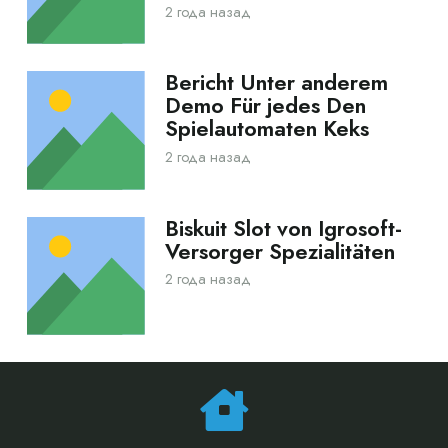
2 года назад
Bericht Unter anderem
Demo Für jedes Den
Spielautomaten Keks
2 года назад
Biskuit Slot von Igrosoft-
Versorger Spezialitäten
2 года назад