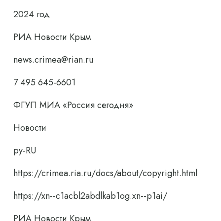
2024 год
РИА Новости Крым
news.crimea@rian.ru
7 495 645-6601
ФГУП МИА «Россия сегодня»
Новости
ру-RU
https://crimea.ria.ru/docs/about/copyright.html
https://xn--c1acbl2abdlkab1og.xn--p1ai/
РИА Новости Крым