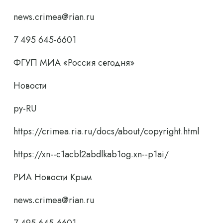
news.crimea@rian.ru
7 495 645-6601
ФГУП МИА «Россия сегодня»
Новости
ру-RU
https://crimea.ria.ru/docs/about/copyright.html
https://xn--c1acbl2abdlkab1og.xn--p1ai/
РИА Новости Крым
news.crimea@rian.ru