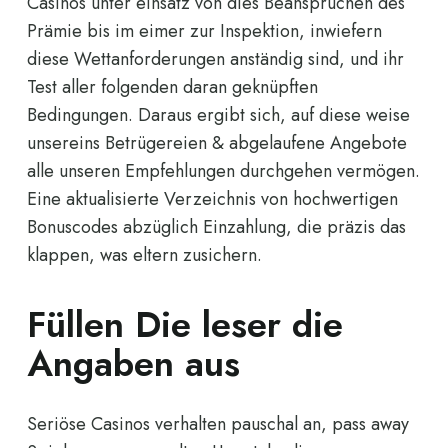
Casinos unter einsatz von dies Beanspruchen des
Prämie bis im eimer zur Inspektion, inwiefern
diese Wettanforderungen anständig sind, und ihr
Test aller folgenden daran geknüpften
Bedingungen. Daraus ergibt sich, auf diese weise
unsereins Betrügereien & abgelaufene Angebote
alle unseren Empfehlungen durchgehen vermögen.
Eine aktualisierte Verzeichnis von hochwertigen
Bonuscodes abzüglich Einzahlung, die präzis das
klappen, was eltern zusichern.
Füllen Die leser die
Angaben aus
Seriöse Casinos verhalten pauschal an, pass away