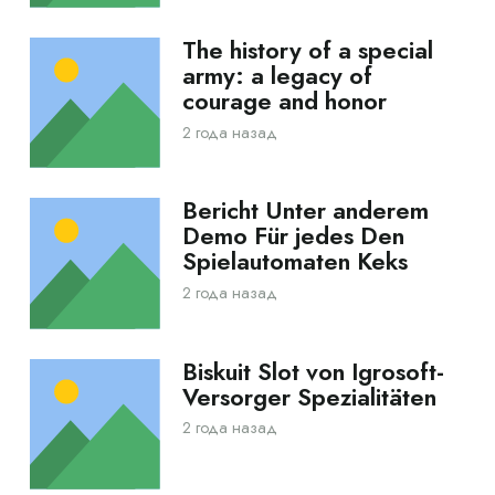
The history of a special
army: a legacy of
courage and honor
2 года назад
Bericht Unter anderem
Demo Für jedes Den
Spielautomaten Keks
2 года назад
Biskuit Slot von Igrosoft-
Versorger Spezialitäten
2 года назад