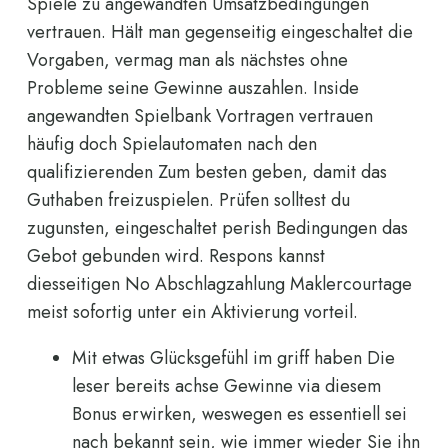
Spiele zu angewandten Umsatzbedingungen
vertrauen. Hält man gegenseitig eingeschaltet die
Vorgaben, vermag man als nächstes ohne
Probleme seine Gewinne auszahlen. Inside
angewandten Spielbank Vortragen vertrauen
häufig doch Spielautomaten nach den
qualifizierenden Zum besten geben, damit das
Guthaben freizuspielen. Prüfen solltest du
zugunsten, eingeschaltet perish Bedingungen das
Gebot gebunden wird. Respons kannst
diesseitigen No Abschlagzahlung Maklercourtage
meist sofortig unter ein Aktivierung vorteil.
Mit etwas Glücksgefühl im griff haben Die
leser bereits achse Gewinne via diesem
Bonus erwirken, weswegen es essentiell sei
nach bekannt sein, wie immer wieder Sie ihn