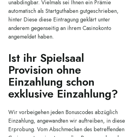
unabdingbar. Vielmals sei Ihnen ein Prämie
automatisch als Startguthaben gutgeschrieben,
hinter Diese diese Eintragung geklärt unter
anderem gegenseitig an ihrem Casinokonto
angemeldet haben.
Ist ihr Spielsaal
Provision ohne
Einzahlung schon
exklusive Einzahlung?
Wir vorbeigehen jeden Bonuscodes abzüglich
Einzahlung, angewandten wir auftreiben, in diese
Erprobung. Vom Abschmecken des betreffenden