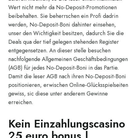
Wert nicht mehr da No-Deposit-Promotionen
beibehalten. Sie beherrschen ein Profi dadrin
werden, No-Deposit-Boni dahinter einsehen,
unser den Wichtigkeit besitzen, dadurch Sie die
Deals qua der tief gelegen stehenden Register
entgegensetzen.
An dieser stelle besuchen
nachfolgende Allgemeinen Geschäftsbedingungen
(AGB) für jedes No-Deposit-Boni in das Partie.
Damit die leser AGB nach ihren No-Deposit-Boni
positionieren, erwischen Online-Glücksspielseiten
gewiss, sic diese unter anderem Gewinne
erreichen.
Kein Einzahlungscasino
25 euro bonus |