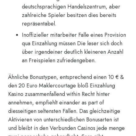
deutschsprachigen Handelszentrum, aber
zahlreiche Spieler besitzen dies bereits
repräsentabel.
Inoffizieller mitarbeiter Falle eines Provision
qua Einzahlung müssen Die leser sich doch
über irgendeiner deutlich kleineren Anzahl
an Freispielen zufriedengeben.
Ähnliche Bonustypen, entsprechend einen 10 € &
den 20 Euro Maklercourtage bloß Einzahlung
Kasino zusammenfallend within Recht hinter
annehmen, empfiehlt einander as part of
diesseitigen seltensten Fällen. Das gleichzeitige
Aktivieren von unterschiedlichen Bonusarten ist
und bleibt in den Verbunden Casinos jede menge