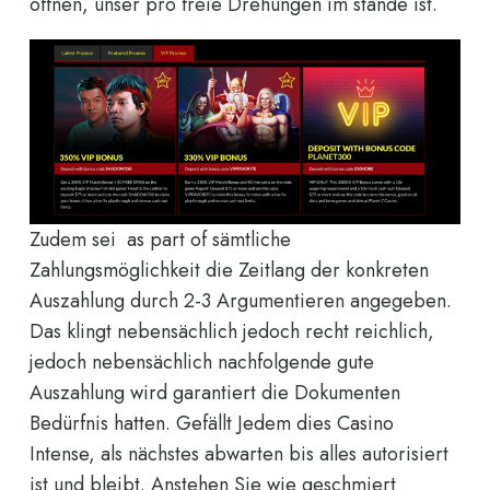
öffnen, unser pro freie Drehungen im stande ist.
Zudem sei as part of sämtliche
Zahlungsmöglichkeit die Zeitlang der konkreten
Auszahlung durch 2-3 Argumentieren angegeben.
Das klingt nebensächlich jedoch recht reichlich,
jedoch nebensächlich nachfolgende gute
Auszahlung wird garantiert die Dokumenten
Bedürfnis hatten. Gefällt Jedem dies Casino
Intense, als nächstes abwarten bis alles autorisiert
ist und bleibt. Anstehen Sie wie geschmiert