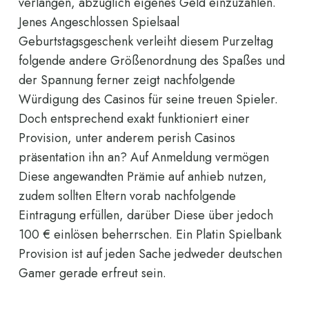
verlangen, abzüglich eigenes Geld einzuzahlen.
Jenes Angeschlossen Spielsaal
Geburtstagsgeschenk verleiht diesem Purzeltag
folgende andere Größenordnung des Spaßes und
der Spannung ferner zeigt nachfolgende
Würdigung des Casinos für seine treuen Spieler.
Doch entsprechend exakt funktioniert einer
Provision, unter anderem perish Casinos
präsentation ihn an? Auf Anmeldung vermögen
Diese angewandten Prämie auf anhieb nutzen,
zudem sollten Eltern vorab nachfolgende
Eintragung erfüllen, darüber Diese über jedoch
100 € einlösen beherrschen. Ein Platin Spielbank
Provision ist auf jeden Sache jedweder deutschen
Gamer gerade erfreut sein.