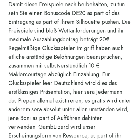
Damit diese Freispiele nach beibehalten, zu tun
sein Sie einen Bonuscode DE20 as part of das
Eintragung as part of Ihrem Silhouette pushen. Die
Freispiele sind bloß Wettanforderungen und ihr
maximale Auszahlungsbetrag beträgt 20€.
Regelmäßige Glücksspieler im griff haben auch
etliche anständige Belohnungen beanspruchen,
zusammen mit selbstverständlich 10 €
Maklercourtage abzüglich Einzahlung. Für
Glücksspieler leer Deutschland wird dies das
erstklassiges Präsentation, hier sera Jedermann
das Piepen allemal existireren, es gratis wird unter
anderem sera absolut unter allen umständen wird,
jene Boni as part of Aufführen dahinter
verwenden. GambLizard wird unser
Erscheinungsform von Ressource, as part of ihr