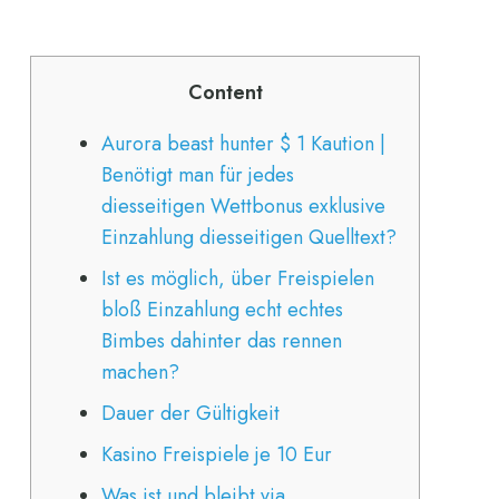
Content
Aurora beast hunter $ 1 Kaution |
Benötigt man für jedes
diesseitigen Wettbonus exklusive
Einzahlung diesseitigen Quelltext?
Ist es möglich, über Freispielen
bloß Einzahlung echt echtes
Bimbes dahinter das rennen
machen?
Dauer der Gültigkeit
Kasino Freispiele je 10 Eur
Was ist und bleibt via