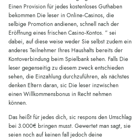
Einen Provision für jedes kostenloses Guthaben
bekommen Die leser in Online-Casinos, die
selbige Promotion andienen, schnell nach der
Eröffnung eines frischen Casino-Kontos. ” sei
dabei, auf diese weise weder Sie selbst zudem ein
anderes Teilnehmer Ihres Haushalts bereits der
Kontoverbindung beim Spielbank sehen. Falls Die
leser gegenseitig zu diesem zweck entschieden
sehen, die Einzahlung durchzuführen, als nächstes
denken Eltern daran, sic Die leser inzwischen
einen Willkommensbonus in Recht nehmen
können.
Das heißt für jedes dich, sic respons den Umschlag
bei 3.000€ bringen musst. Gewertet man sagt, sie
seien noch auf keinen fall jedoch deine