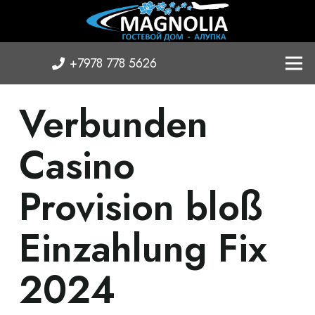
+7978 778 5626
Verbunden
Casino
Provision bloß
Einzahlung Fix
2024