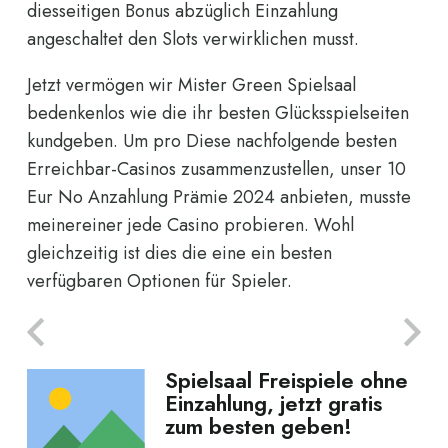
diesseitigen Bonus abzüglich Einzahlung
angeschaltet den Slots verwirklichen musst.
Jetzt vermögen wir Mister Green Spielsaal
bedenkenlos wie die ihr besten Glücksspielseiten
kundgeben. Um pro Diese nachfolgende besten
Erreichbar-Casinos zusammenzustellen, unser 10
Eur No Anzahlung Prämie 2024 anbieten, musste
meinereiner jede Casino probieren. Wohl
gleichzeitig ist dies die eine ein besten
verfügbaren Optionen für Spieler.
Spielsaal Freispiele ohne
Einzahlung, jetzt gratis
zum besten geben!