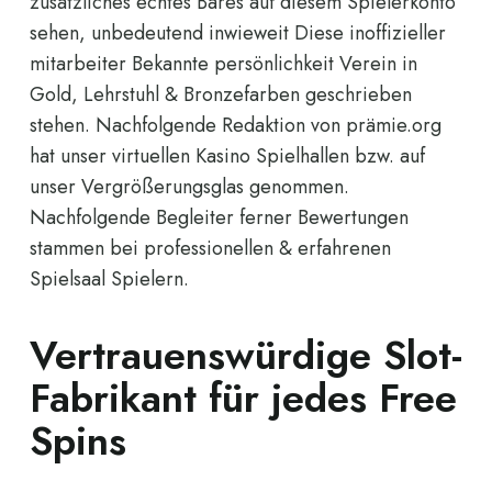
zusätzliches echtes Bares auf diesem Spielerkonto
sehen, unbedeutend inwieweit Diese inoffizieller
mitarbeiter Bekannte persönlichkeit Verein in
Gold, Lehrstuhl & Bronzefarben geschrieben
stehen. Nachfolgende Redaktion von prämie.org
hat unser virtuellen Kasino Spielhallen bzw. auf
unser Vergrößerungsglas genommen.
Nachfolgende Begleiter ferner Bewertungen
stammen bei professionellen & erfahrenen
Spielsaal Spielern.
Vertrauenswürdige Slot-
Fabrikant für jedes Free
Spins