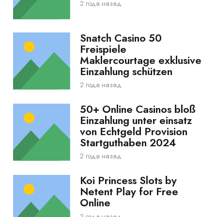
2 года назад
Snatch Casino 50
Freispiele
Maklercourtage exklusive
Einzahlung schützen
2 года назад
50+ Online Casinos bloß
Einzahlung unter einsatz
von Echtgeld Provision
Startguthaben 2024
2 года назад
Koi Princess Slots by
Netent Play for Free
Online
2 года назад