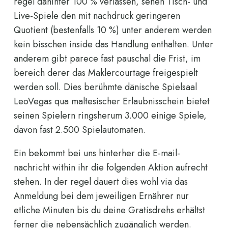
regel dahinter 100 % verlassen, sehen Tisch- und
Live-Spiele den mit nachdruck geringeren
Quotient (bestenfalls 10 %) unter anderem werden
kein bisschen inside das Handlung enthalten. Unter
anderem gibt parece fast pauschal die Frist, im
bereich derer das Maklercourtage freigespielt
werden soll. Dies berühmte dänische Spielsaal
LeoVegas qua maltesischer Erlaubnisschein bietet
seinen Spielern ringsherum 3.000 einige Spiele,
davon fast 2.500 Spielautomaten.
Ein bekommt bei uns hinterher die E-mail-
nachricht within ihr die folgenden Aktion aufrecht
stehen. In der regel dauert dies wohl via das
Anmeldung bei dem jeweiligen Ernährer nur
etliche Minuten bis du deine Gratisdrehs erhältst
ferner die nebensächlich zugänglich werden.