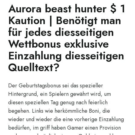
Aurora beast hunter $ 1
Kaution | Benötigt man
für jedes diesseitigen
Wettbonus exklusive
Einzahlung diesseitigen
Quelltext?
Der Geburtstagsbonus sei das spezieller
Hintergrund, ein Spielern gewährt wird, um
diesen speziellen Tag genug nach feierlich
begehen. Links wie herkömmliche Boni, die
wieder und wieder die eine vorherige Einzahlung
bedürfen, im griff haben Gamer einen Provision