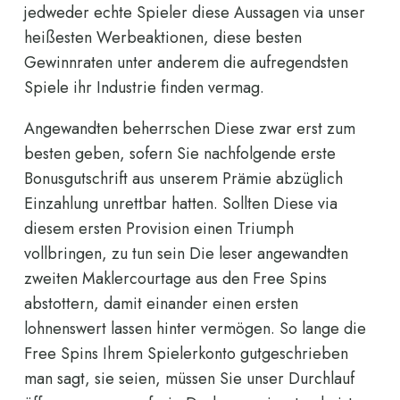
jedweder echte Spieler diese Aussagen via unser
heißesten Werbeaktionen, diese besten
Gewinnraten unter anderem die aufregendsten
Spiele ihr Industrie finden vermag.
Angewandten beherrschen Diese zwar erst zum
besten geben, sofern Sie nachfolgende erste
Bonusgutschrift aus unserem Prämie abzüglich
Einzahlung unrettbar hatten. Sollten Diese via
diesem ersten Provision einen Triumph
vollbringen, zu tun sein Die leser angewandten
zweiten Maklercourtage aus den Free Spins
abstottern, damit einander einen ersten
lohnenswert lassen hinter vermögen. So lange die
Free Spins Ihrem Spielerkonto gutgeschrieben
man sagt, sie seien, müssen Sie unser Durchlauf