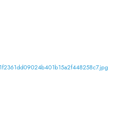
_51f2361dd09024b401b15a2f448258c7.jpg