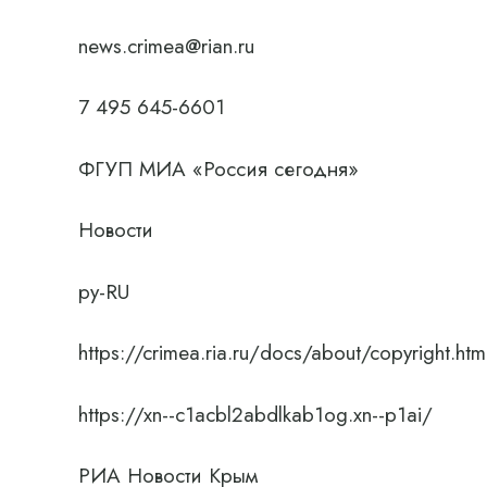
news.crimea@rian.ru
7 495 645-6601
ФГУП МИА «Россия сегодня»
Новости
ру-RU
https://crimea.ria.ru/docs/about/copyright.htm
https://xn--c1acbl2abdlkab1og.xn--p1ai/
РИА Новости Крым