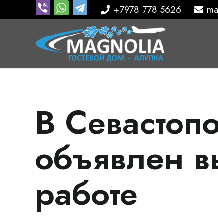
+7978 778 5626
ma
В Севастоп
объявлен в
работе