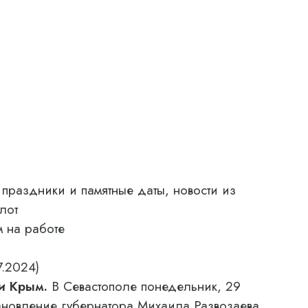
 праздники и памятные даты, новости из
лот
 на работе
7.2024)
и Крым.
В Севастополе понедельник, 29
ановление губернатора Михаила Развозаева