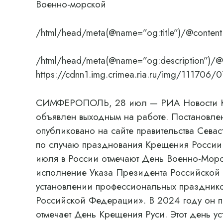
Военно-морской
/html/head/meta(@name=”og:title”)/@content
/html/head/meta(@name=”og:description”)/@
https://cdnn1.img.crimea.ria.ru/img/111
СИМФЕРОПОЛЬ, 28 июл — РИА Новости Кры
объявлен выходным на работе. Постановле
опубликовано на сайте правительства Севас
по случаю празднования Крещения России 
июля в России отмечают День Военно-Морс
исполнение Указа Президента Российской
установлении профессиональных празднико
Российской Федерации». В 2024 году он п
отмечает День Крещения Руси. Этот день у