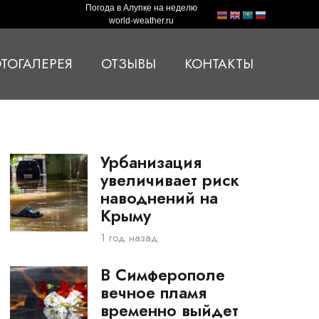
Погода в Алупке на неделю
world-weather.ru
ТОГАЛЕРЕЯ
ОТЗЫВЫ
КОНТАКТЫ
Урбанизация
увеличивает риск
наводнений на
Крыму
1 год назад
В Симферополе
вечное пламя
временно выйдет