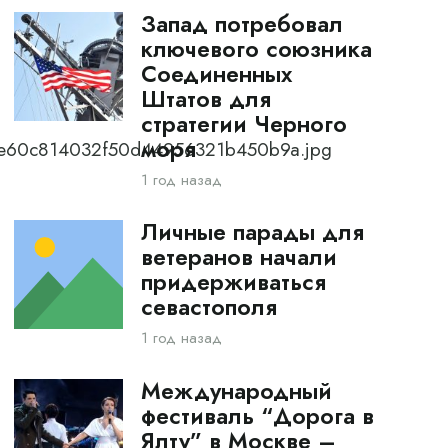
Запад потребовал
ключевого союзника
Соединенных
Штатов для
стратегии Черного
моря
cbe60c814032f50d44956321b450b9a.jpg
1 год назад
Личные парады для
ветеранов начали
придерживаться
севастополя
1 год назад
Международный
фестиваль “Дорога в
Ялту” в Москве –