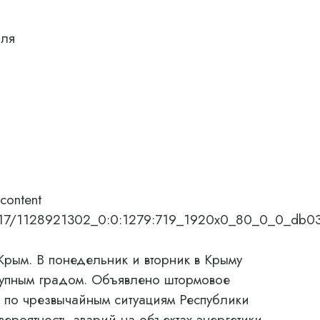
оля
content
7/05/17/1128921302_0:0:1279:719_1920x0_80_0_0_d
м. В понедельник и вторник в Крыму
упным градом. Объявлено штормовое
 по чрезвычайным ситуациям Республики
вероятность аварий на объектах энергетики,