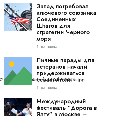
Запад потребовал
ключевого союзника
Соединенных
Штатов для
стратегии Черного
моря
1 год назад
Личные парады для
ветеранов начали
придерживаться
севастополя
b0322932453b284e0efa4407b97087e.jpg
1 год назад
Международный
фестиваль “Дорога в
Ялту” в Москве –