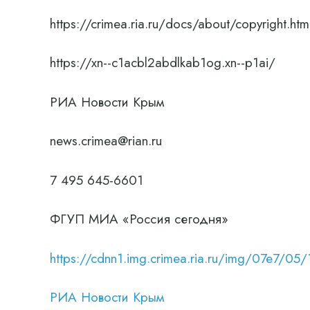
https://crimea.ria.ru/docs/about/copyright.htm
https://xn--c1acbl2abdlkab1og.xn--p1ai/
РИА Новости Крым
news.crimea@rian.ru
7 495 645-6601
ФГУП МИА «Россия сегодня»
https://cdnn1.img.crimea.ria.ru/img/07e
РИА Новости Крым