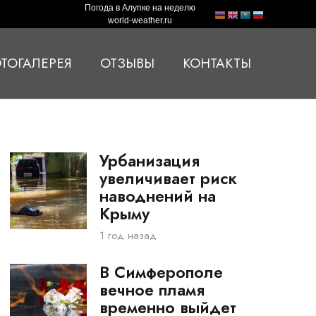
Погода в Алупке на неделю
world-weather.ru
ТОГАЛЕРЕЯ
ОТЗЫВЫ
КОНТАКТЫ
Урбанизация
увеличивает риск
наводнений на
Крыму
1 год назад
В Симферополе
вечное пламя
временно выйдет