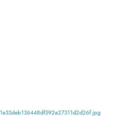
781e33deb136448df592a27311d2d26f.jpg