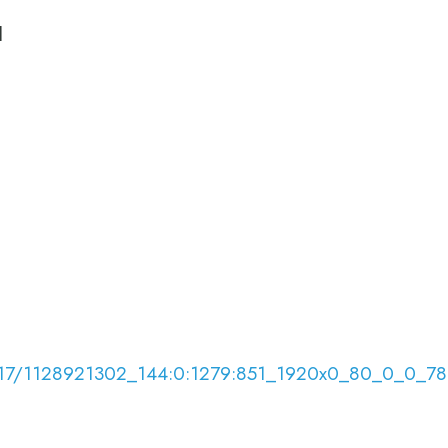
l
7/05/17/1128921302_144:0:1279:851_1920x0_80_0_0_