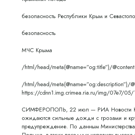
безопасность Республики Крым и Севастоп
безопасность
МЧС Крыма
/html/head/meta(@name=”og:title”)/@content
/html/head/meta(@name=”og:description”)/@
https://cdnn1.img.crimea.ria.ru/img/07e
СИМФЕРОПОЛЬ, 22 июл — РИА Новости Кры
ожидаются сильные дожди с грозами и кр
предупреждение. По данным Министерства
Польша, в таких погодных условиях высока 