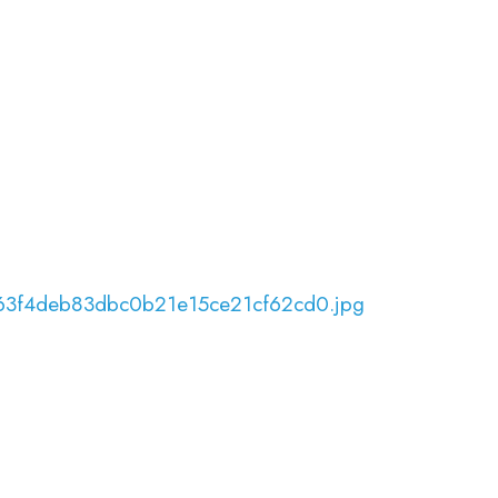
363f4deb83dbc0b21e15ce21cf62cd0.jpg