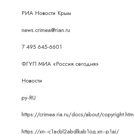
РИА Новости Крым
news.crimea@rian.ru
7 495 645-6601
ФГУП МИА «Россия сегодня»
Новости
ру-RU
https://crimea.ria.ru/docs/about/copyright.htm
https://xn--c1acbl2abdlkab1og.xn--p1ai/