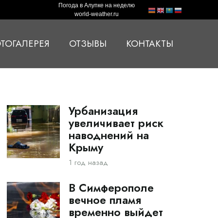
Погода в Алупке на неделю
world-weather.ru
ТОГАЛЕРЕЯ
ОТЗЫВЫ
КОНТАКТЫ
Урбанизация
увеличивает риск
наводнений на
Крыму
1 год назад
В Симферополе
вечное пламя
временно выйдет