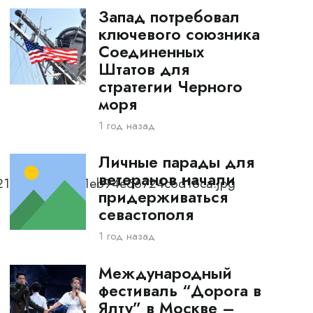
Запад потребовал
ключевого союзника
Соединенных
Штатов для
стратегии Черного
моря
1 год назад
Личные парады для
ветеранов начали
5721bb845ccbb91eb94e66724c6d16ca.jpg
придерживаться
севастополя
1 год назад
Международный
фестиваль “Дорога в
Ялту” в Москве –