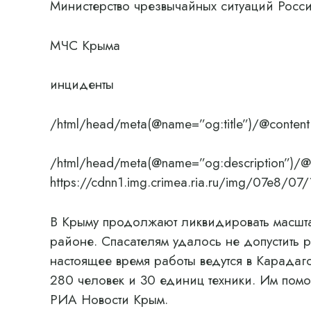
Министерство чрезвычайных ситуаций Рос
МЧС Крыма
инциденты
/html/head/meta(@name=”og:title”)/@content
/html/head/meta(@name=”og:description”)/@
https://cdnn1.img.crimea.ria.ru/img/07e
В Крыму продолжают ликвидировать масшт
районе. Спасателям удалось не допустить р
настоящее время работы ведутся в Карадаг
280 человек и 30 единиц техники. Им помо
РИА Новости Крым.