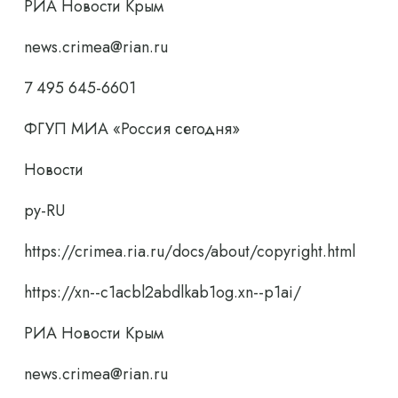
РИА Новости Крым
news.crimea@rian.ru
7 495 645-6601
ФГУП МИА «Россия сегодня»
Новости
ру-RU
https://crimea.ria.ru/docs/about/copyright.html
https://xn--c1acbl2abdlkab1og.xn--p1ai/
РИА Новости Крым
news.crimea@rian.ru