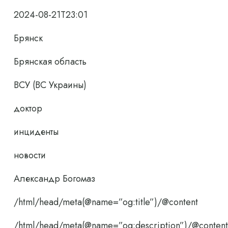
2024-08-21T23:01
Брянск
Брянская область
ВСУ (ВС Украины)
доктор
инциденты
новости
Александр Богомаз
/html/head/meta(@name=”og:title”)/@content
/html/head/meta(@name=”og:description”)/@content