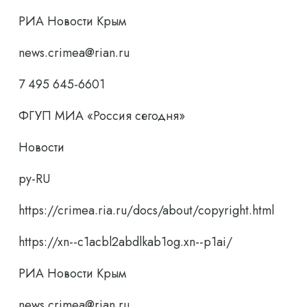
РИА Новости Крым
news.crimea@rian.ru
7 495 645-6601
ФГУП МИА «Россия сегодня»
Новости
ру-RU
https://crimea.ria.ru/docs/about/copyright.html
https://xn--c1acbl2abdlkab1og.xn--p1ai/
РИА Новости Крым
news.crimea@rian.ru