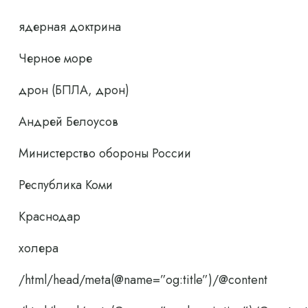
ядерная доктрина
Черное море
дрон (БПЛА, дрон)
Андрей Белоусов
Министерство обороны России
Республика Коми
Краснодар
холера
/html/head/meta(@name=”og:title”)/@content