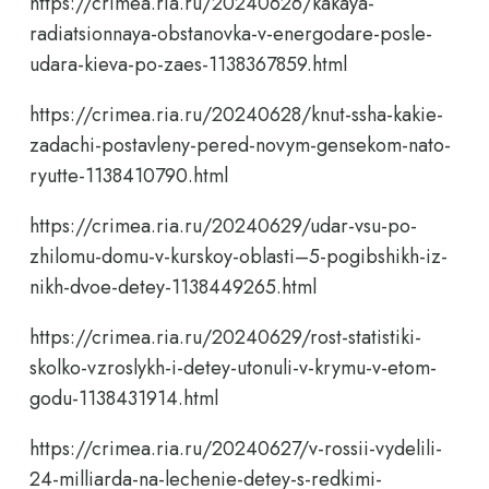
https://crimea.ria.ru/20240626/kakaya-
radiatsionnaya-obstanovka-v-energodare-posle-
udara-kieva-po-zaes-1138367859.html
https://crimea.ria.ru/20240628/knut-ssha-kakie-
zadachi-postavleny-pered-novym-gensekom-nato-
ryutte-1138410790.html
https://crimea.ria.ru/20240629/udar-vsu-po-
zhilomu-domu-v-kurskoy-oblasti–5-pogibshikh-iz-
nikh-dvoe-detey-1138449265.html
https://crimea.ria.ru/20240629/rost-statistiki-
skolko-vzroslykh-i-detey-utonuli-v-krymu-v-etom-
godu-1138431914.html
https://crimea.ria.ru/20240627/v-rossii-vydelili-
24-milliarda-na-lechenie-detey-s-redkimi-