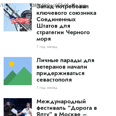
b4165dfcb200f238f6590ec0f7e9bdee.jpg
Запад потребовал
ключевого союзника
Соединенных
Штатов для
стратегии Черного
моря
1 год назад
Личные парады для
ветеранов начали
придерживаться
севастополя
1 год назад
Международный
фестиваль “Дорога в
Ялту” в Москве –