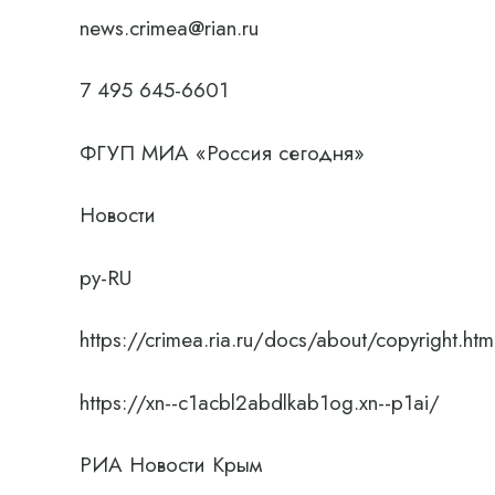
news.crimea@rian.ru
7 495 645-6601
ФГУП МИА «Россия сегодня»
Новости
ру-RU
https://crimea.ria.ru/docs/about/copyright.htm
https://xn--c1acbl2abdlkab1og.xn--p1ai/
РИА Новости Крым