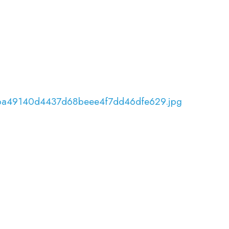
0_ba49140d4437d68beee4f7dd46dfe629.jpg