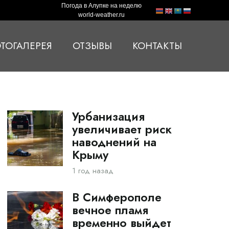
Погода в Алупке на неделю
world-weather.ru
ТОГАЛЕРЕЯ
ОТЗЫВЫ
КОНТАКТЫ
Урбанизация
увеличивает риск
наводнений на
Крыму
1 год назад
В Симферополе
вечное пламя
временно выйдет