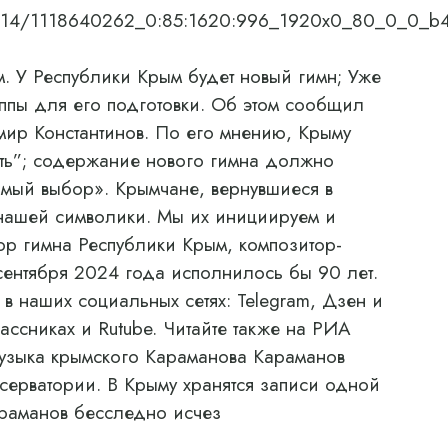
4/08/14/1118640262_0:85:1620:996_1920x0_80_0_0_
 У Республики Крым будет новый гимн; Уже
ппы для его подготовки. Об этом сообщил
мир Константинов. По его мнению, Крыму
еть”; содержание нового гимна должно
имый выбор». Крымчане, вернувшиеся в
 нашей символики. Мы их инициируем и
ор гимна Республики Крым, композитор-
сентября 2024 года исполнилось бы 90 лет.
в наших социальных сетях: Telegram, Дзен и
ассниках и Rutube. Читайте также на РИА
узыка крымского Караманова Караманов
нсерватории. В Крыму хранятся записи одной
араманов бесследно исчез