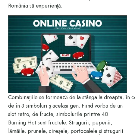
România să experiență.
Combinațiile se formează de la stânga la dreapta, în co
de în 3 simboluri ş același gen. Fiind vorba de un
slot retro, de fructe, simbolurile printre 40
Burning Hot sunt fructele. Strugurii, pepenii,
lămâile, prunele, cireșele, portocalele și strugurii