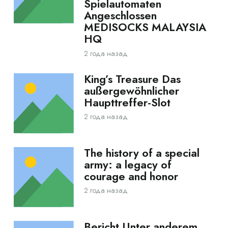
Spielautomaten
Angeschlossen
MEDISOCKS MALAYSIA
HQ
2 года назад
King’s Treasure Das
außergewöhnlicher
Haupttreffer-Slot
2 года назад
The history of a special
army: a legacy of
courage and honor
2 года назад
Bericht Unter anderem