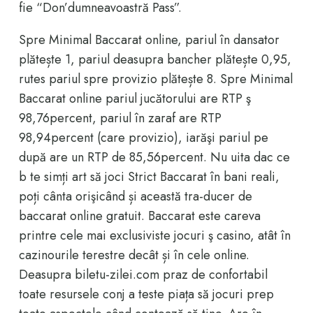
fie “Don’dumneavoastră Pass”.
Spre Minimal Baccarat online, pariul în dansator
plătește 1, pariul deasupra bancher plătește 0,95,
rutes pariul spre provizio plătește 8. Spre Minimal
Baccarat online pariul jucătorului are RTP ş
98,76percent, pariul în zaraf are RTP
98,94percent (care provizio), iarăşi pariul pe
după are un RTP de 85,56percent. Nu uita dac ce
b te simți art să joci Strict Baccarat în bani reali,
poți cânta orişicând și această tra-ducer de
baccarat online gratuit. Baccarat este careva
printre cele mai exclusiviste jocuri ş casino, atât în
cazinourile terestre decât și în cele online.
Deasupra biletu-zilei.com praz de confortabil
toate resursele conj a teste piața să jocuri prep