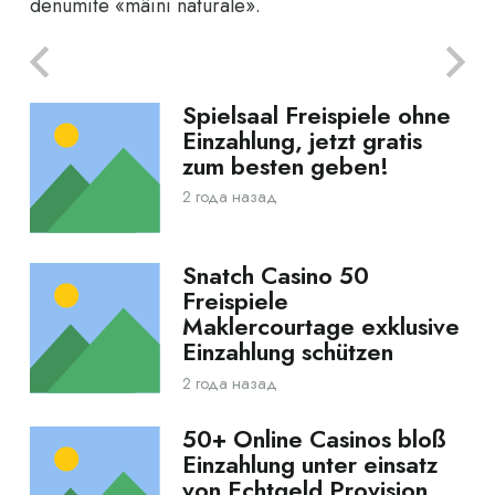
denumite «mâini naturale».
Spielsaal Freispiele ohne
Einzahlung, jetzt gratis
zum besten geben!
2 года назад
Snatch Casino 50
Freispiele
Maklercourtage exklusive
Einzahlung schützen
2 года назад
50+ Online Casinos bloß
Einzahlung unter einsatz
von Echtgeld Provision