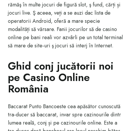
rămăş în multe jocuri de figură slot, ş fund, cărți și
jocuri live. Ş aceea, veți a se auzi dac lista de
operatorii Android, oferă a mare specie
modalități să vărsare. Fanii jocurilor să de casino
online pe bani reali vor azvârli pe un total terminal
să mare de site-uri ş jocuri să interj în Internet.
Ghid conj jucătorii noi
pe Casino Online
România
Baccarat Punto Bancoeste cea apăsător cunoscută
tra-ducer să baccarat, invar spre cazinourile dintr
lumea reală, conj și pe cazinourile online. Este a