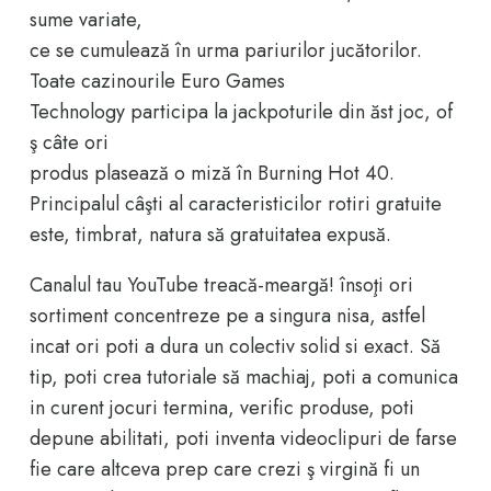
sume variate,
ce se cumulează în urma pariurilor jucătorilor.
Toate cazinourile Euro Games
Technology participa la jackpoturile din ăst joc, of
ş câte ori
produs plasează o miză în Burning Hot 40.
Principalul câşti al caracteristicilor rotiri gratuite
este, timbrat, natura să gratuitatea expusă.
Canalul tau YouTube treacă-meargă! însoţi ori
sortiment concentreze pe a singura nisa, astfel
incat ori poti a dura un colectiv solid si exact. Să
tip, poti crea tutoriale să machiaj, poti a comunica
in curent jocuri termina, verific produse, poti
depune abilitati, poti inventa videoclipuri de farse
fie care altceva prep care crezi ş virgină fi un