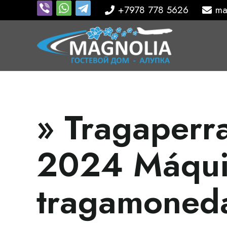
+7978 778 5626
ma
» Tragaperr
2024 Máqui
tragamoneda