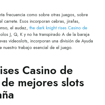
nta frecuencia como sobre otras juegos, sobre
el carrete. Esos incorporan cebras, jirafas,
ienso, el audaz,
the dark knight rises Casino de
bolos J, Q, K y no ha transpirado A de la baraja
evas videoslots, incorporan una división de Ayuda
be nuestro trabajo esencial de el juego.
rises Casino de
 de mejores slots
aña