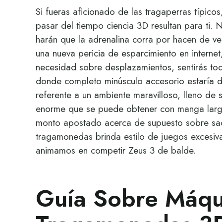
Si fueras aficionado de las tragaperras tí­pi
pasar del tiempo ciencia 3D resultan para ti. 
harán que la adrenalina corra por hacen de v
una nueva pericia de esparcimiento en internet
necesidad sobre desplazamientos, sentirás tod
donde completo minúsculo accesorio estaría di
referente a un ambiente maravilloso, lleno d
enorme que se puede obtener con manga larga 
monto apostado acerca de supuesto sobre sac
tragamonedas brinda estilo de juegos excesiva
animamos en competir Zeus 3 de balde.
Guía Sobre Máqu