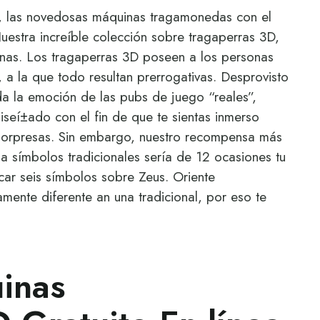
cos, las novedosas máquinas tragamonedas con el
Nuestra increíble colección sobre tragaperras 3D,
enas. Los tragaperras 3D poseen a los personas
, a la que todo resultan prerrogativas. Desprovisto
a la emoción de las pubs de juego “reales”,
seí±ado con el fin de que te sientas inmerso
e sorpresas. Sin embargo, nuestro recompensa más
símbolos tradicionales serí­a de 12 ocasiones tu
ar seis símbolos sobre Zeus. Oriente
mente diferente an una tradicional, por eso te
inas