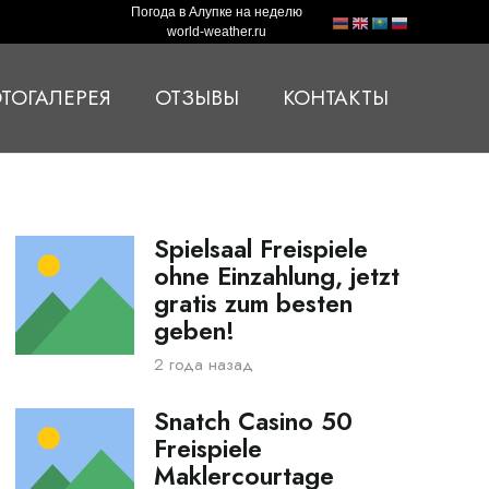
Погода в Алупке на неделю
world-weather.ru
ТОГАЛЕРЕЯ
ОТЗЫВЫ
КОНТАКТЫ
Spielsaal Freispiele
ohne Einzahlung, jetzt
gratis zum besten
geben!
2 года назад
Snatch Casino 50
Freispiele
Maklercourtage