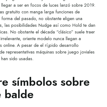
a llegar a ser en focos de luces lanzó sobre 2019.
uas gratuito con manga larga funciones de
 forma del pasado, no obstante eligen una
, las posibilidades Nudge así­ como Hold te dan
icas. No obstante el década “clásico” suele traer
rrelevante, oriente modelo nunca llegan a
s online. A pesar de el rí¡pido desarrollo
de representativas máquinas sobre juego joviales
 han sido usadas.
e símbolos sobre
e balde