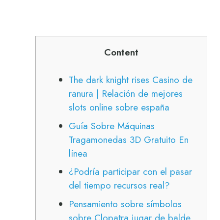
Content
The dark knight rises Casino de
ranura | Relación de mejores
slots online sobre españa
Guía Sobre Máquinas
Tragamonedas 3D Gratuito En
línea
¿Podría participar con el pasar
del tiempo recursos real?
Pensamiento sobre símbolos
sobre Clopatra jugar de balde