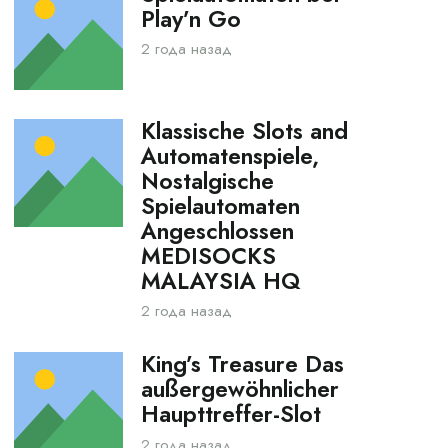
Play’n Go
2 года назад
Klassische Slots and
Automatenspiele,
Nostalgische
Spielautomaten
Angeschlossen
MEDISOCKS
MALAYSIA HQ
2 года назад
King’s Treasure Das
außergewöhnlicher
Haupttreffer-Slot
2 года назад