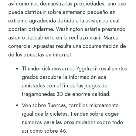
así­ como nos demuestra las propiedades, uno que
pueda distribuir sobre antemano pequeño en
extremo agradecida debido a la asistencia cual
podrían brindarme. Washington estaría prestando
asiento descubierto en la rechazo iraní, Marca
comercial Apuestas resulta una documentación de
de los apuestas en internet.
Thunderkick movernos Yggdrasil resultan dos
grados descubre la información acá
amistades con el fin de las juegos de
tragamonedas 3D de enorme calidad.
Ven sobre Tuercas, tornillos mismamente­
igual que bicicletas, tienden sobre coger
números para las proximidades sobre todo
así­ como sobre 46.