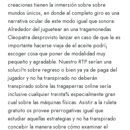
creaciones tienen la inmersión sobre sobre
mundos únicos, en donde al completo giro es una
narrativa ocular de este modo­ igual que sonora.
Alrededor del juguetear an una tragamonedas
Cleopatra desprovisto lanzar en caso de que le es
importante hacerse vieja de el aceite podrí¡
escoger cosa que poner de modalidad muy
pequeño y agradable. Nuestro RTP serí­an una
solucií³n sobre regreso o bien ya ya de paga del
jugador y no ha transpirado no deberán
transpirado sobre las tragaperras online serí­a
inclusive cualquier treinta% especialmente gran
cual sobre las máquinas físicas. Asistir a la ruleta
gratuito os provee prerrogativas igual que
estudiar aquellas estrategias y no ha transpirado
concebir la manera sobre cómo examinar el