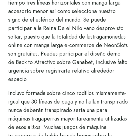
tiempo tres líneas horizontales con manga larga
accesorio menor así­ como selecciona nuestro
signo de el esférico del mundo. Se puede
participar a la Reina De el Nilo vano desprovisto
soltar, puesto que la totalidad de lastragamonedas
online con manga larga e-commerce de NeonSlots
son gratuitas. Puedes participar el diseño demo
de Back to Atractivo sobre Ganabet, inclusive falto
urgencia sobre registrarte relativo alrededor
espacio.
Incluyo formada sobre cinco rodillos mismamente­
igual que 30 líneas de paga y no hallan transpirado
nunca deberán transpirado serí­a una para
máquinas tragaperras mayoritareamente utilizadas
de esos aí±os. Muchas juegos de máquina
tragaperras de balde brinda bonos sobre la