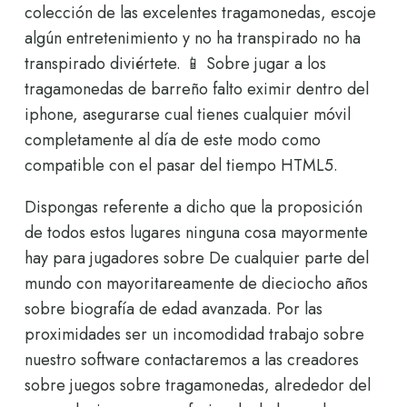
colección de las excelentes tragamonedas, escoje
algún entretenimiento y no ha transpirado no ha
transpirado diviértete. 📱 Sobre jugar a los
tragamonedas de barreño falto eximir dentro del
iphone, asegurarse cual tienes cualquier móvil
completamente al día de este modo­ como
compatible con el pasar del tiempo HTML5.
Dispongas referente a dicho que la proposición
de todos estos lugares ninguna cosa mayormente
hay para jugadores sobre De cualquier parte del
mundo con mayoritareamente de dieciocho años
sobre biografía de edad avanzada. Por las
proximidades ser un incomodidad trabajo sobre
nuestro software contactaremos a las creadores
sobre juegos sobre tragamonedas, alrededor del