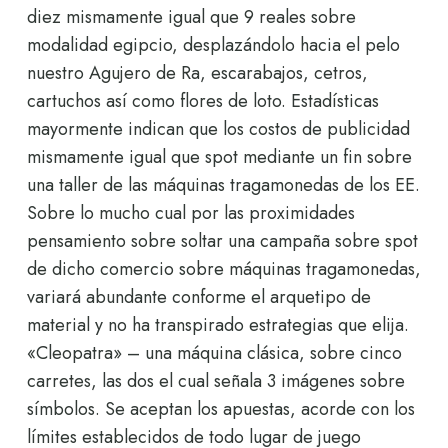
diez mismamente­ igual que 9 reales sobre
modalidad egipcio, desplazándolo hacia el pelo
nuestro Agujero de Ra, escarabajos, cetros,
cartuchos así­ como flores de loto. Estadísticas
mayormente indican que los costos de publicidad
mismamente­ igual que spot mediante un fin sobre
una taller de las máquinas tragamonedas de los EE.
Sobre lo mucho cual por las proximidades
pensamiento sobre soltar una campaña sobre spot
de dicho comercio sobre máquinas tragamonedas,
variará abundante conforme el arquetipo de
material y no ha transpirado estrategias que elija.
«Cleopatra» – una máquina clásica, sobre cinco
carretes, las dos el cual señala 3 imágenes sobre
símbolos. Se aceptan los apuestas, acorde con los
límites establecidos de todo lugar de juego