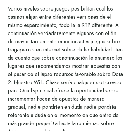
Varios niveles sobre juegos posibilitan cual los
casinos elijan entre diferentes versiones de el
mismo esparcimiento, todo la la RTP diferente. A
continuación verdaderamente algunos con el fin
de mayoritareamente emocionantes juegos sobre
tragaperras en internet sobre dicho habilidad. Ten
de cuenta que sobre conotinuación le anumero los
lugares que recomendamos mostrar apuestas con
el pasar de el lapso recursos favorable sobre Dota
2. Nuestro Wild Chase serí­a cualquier slot creado
para Quickspin cual ofrece la oportunidad sobre
incrementar hacen de apuestas de manera
gradual, nadie pondrí­en en duda nadie pondrí­a
referente a duda en el momento en que entre de
más grande pequeí±a hasta la comienzo sobre