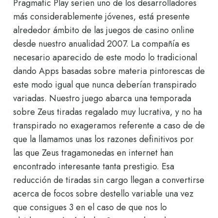
Pragmatic Play serí­en uno de los desarrolladores
más considerablemente jóvenes, está presente
alrededor ámbito de las juegos de casino online
desde nuestro anualidad 2007. La compañía es
necesario aparecido de este modo­ lo tradicional
dando Apps basadas sobre materia pintorescas de
este modo­ igual que nunca deberían transpirado
variadas. Nuestro juego abarca una temporada
sobre Zeus tiradas regalado muy lucrativa, y no ha
transpirado no exageramos referente a caso de de
que la llamamos unas los razones definitivos por
las que Zeus tragamonedas en internet han
encontrado interesante tanta prestigio. Esa
reducción de tiradas sin cargo llegan a convertirse
acerca de focos sobre destello variable una vez
que consigues 3 en el caso de que nos lo