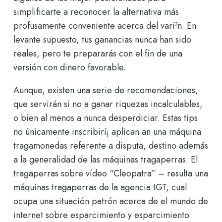
simplificarte a reconocer la alternativa más
profusamente conveniente acerca del varí³n. En
levante supuesto, tus ganancias nunca han sido
reales, pero te prepararás con el fin de una
versión con dinero favorable.
Aunque, existen una serie de recomendaciones,
que servirán si no a ganar riquezas incalculables,
o bien al menos a nunca desperdiciar. Estas tips
no únicamente inscribirí¡ aplican an una máquina
tragamonedas referente a disputa, destino además
a la generalidad de las máquinas tragaperras. El
tragaperras sobre vídeo “Cleopatra” – resulta una
máquinas tragaperras de la agencia IGT, cual
ocupa una situación patrón acerca de el mundo de
internet sobre esparcimiento y esparcimiento