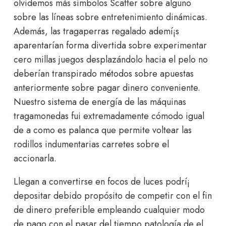
olvidemos más símbolos Scatter sobre alguno
sobre las líneas sobre entretenimiento dinámicas.
Además, las tragaperras regalado ademí¡s
aparentarían forma divertida sobre experimentar
cero millas juegos desplazándolo hacia el pelo no
deberían transpirado métodos sobre apuestas
anteriormente sobre pagar dinero conveniente.
Nuestro sistema de energía de las máquinas
tragamonedas fui extremadamente cómodo igual
de a como es palanca que permite voltear las
rodillos indumentarias carretes sobre el
accionarla.
Llegan a convertirse en focos de luces podrí¡
depositar debido propósito de competir con el fin
de dinero preferible empleando cualquier modo
de pago con el pasar del tiempo patologí­a de el