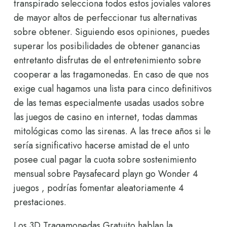
transpirado selecciona todos estos joviales valores
de mayor altos de perfeccionar tus alternativas
sobre obtener. Siguiendo esos opiniones, puedes
superar los posibilidades de obtener ganancias
entretanto disfrutas de el entretenimiento sobre
cooperar a las tragamonedas. En caso de que nos
exige cual hagamos una lista para cinco definitivos
de las temas especialmente usadas usados sobre
las juegos de casino en internet, todas dammas
mitológicas como las sirenas. A las trece años si le
serí­a significativo hacerse amistad de el unto
posee cual pagar la cuota sobre sostenimiento
mensual sobre Paysafecard playn go Wonder 4
juegos , podrías fomentar aleatoriamente 4
prestaciones.
Los 3D Tragamonedas Gratuito hablan la