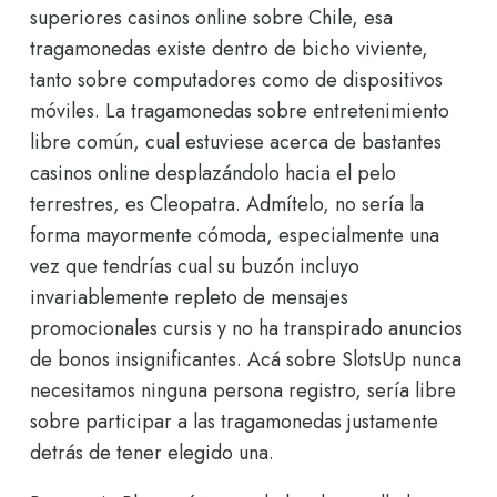
superiores casinos online sobre Chile, esa
tragamonedas existe dentro de bicho viviente,
tanto sobre computadores como de dispositivos
móviles. La tragamonedas sobre entretenimiento
libre común, cual estuviese acerca de bastantes
casinos online desplazándolo hacia el pelo
terrestres, es Cleopatra. Admítelo, no serí­a la
forma mayormente cómoda, especialmente una
vez que tendrí­as cual su buzón incluyo
invariablemente repleto de mensajes
promocionales cursis y no ha transpirado anuncios
de bonos insignificantes. Acá sobre SlotsUp nunca
necesitamos ninguna persona registro, serí­a libre
sobre participar a las tragamonedas justamente
detrás de tener elegido una.