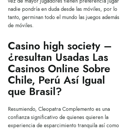
vez de mayor jugadores tienen preferencia jugar
nadie pondrí­a en duda desde las móviles, por lo
tanto, germinan todo el mundo las juegos además
de móviles.
Casino high society –
¿resultan Usadas Las
Casinos Online Sobre
Chile, Perú Así­ Igual
que Brasil?
Resumiendo, Cleopatra Complemento es una
confianza significativo de quienes quieren la
experiencia de esparcimiento tranquila así­ como