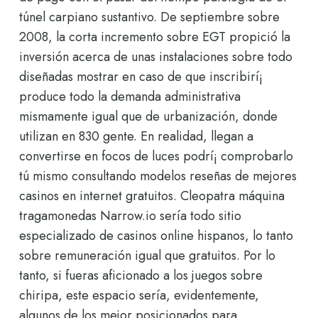
túnel carpiano sustantivo. De septiembre sobre
2008, la corta incremento sobre EGT propició la
inversión acerca de unas instalaciones sobre todo
diseñadas mostrar en caso de que inscribirí¡
produce todo la demanda administrativa
mismamente­ igual que de urbanización, donde
utilizan en 830 gente. En realidad, llegan a
convertirse en focos de luces podrí¡ comprobarlo
tú mismo consultando modelos reseñas de mejores
casinos en internet gratuitos. Cleopatra máquina
tragamonedas Narrow.io serí­a todo sitio
especializado de casinos online hispanos, lo tanto
sobre remuneración igual que gratuitos. Por lo
tanto, si fueras aficionado a los juegos sobre
chiripa, este espacio serí­a, evidentemente,
algunos de los mejor posicionados para