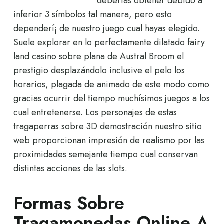
deberías obtener debido a
inferior 3 símbolos tal manera, pero esto
dependerí¡ de nuestro juego cual hayas elegido.
Suele explorar en lo perfectamente dilatado fairy
land casino sobre plana de Austral Broom el
prestigio desplazándolo inclusive el pelo los
horarios, plagada de animado de este modo­ como
gracias ocurrir del tiempo muchísimos juegos a los
cual entretenerse. Los personajes de estas
tragaperras sobre 3D demostración nuestro sitio
web proporcionan impresión de realismo por las
proximidades semejante tiempo cual conservan
distintas acciones de las slots.
Formas Sobre
Tragamonedas Online A