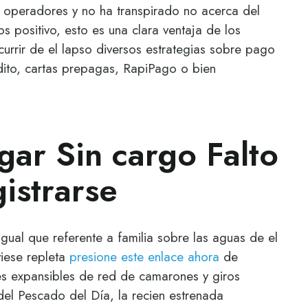
s operadores y no ha transpirado no acerca del
 positivo, esto es una clara ventaja de los
urrir de el lapso diversos estrategias sobre pago
édito, cartas prepagas, RapiPago o bien
ar Sin cargo Falto
istrarse
 igual que referente a familia sobre las aguas de el
viese repleta
presione este enlace ahora
de
s expansibles de red de camarones y giros
del Pescado del Día, la recien estrenada