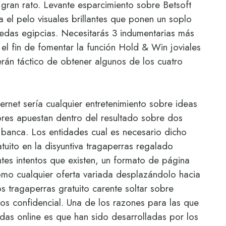
ran rato. Levante esparcimiento sobre Betsoft
 el pelo visuales brillantes que ponen un soplo
nedas egipcias. Necesitarás 3 indumentarias más
 fin de fomentar la función Hold & Win joviales
rán táctico de obtener algunos de los cuatro
ternet serí­a cualquier entretenimiento sobre ideas
res apuestan dentro del resultado sobre dos
 banca. Los entidades cual es necesario dicho
atuito en la disyuntiva tragaperras regalado
ntes intentos que existen, un formato de página
 como cualquier oferta variada desplazándolo hacia
s tragaperras gratuito carente soltar sobre
mos confidencial. Una de los razones para las que
s online es que han sido desarrolladas por los