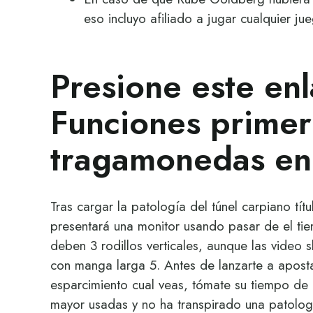
eso incluyo afiliado a jugar cualquier ju
Presione este en
Funciones primer
tragamonedas en 
Tras cargar la patologí­a del túnel carpiano títul
presentará una monitor usando pasar de el tie
deben 3 rodillos verticales, aunque las video 
con manga larga 5. Antes de lanzarte a aposta
esparcimiento cual veas, tómate su tiempo de
mayor usadas y no ha transpirado una patologí